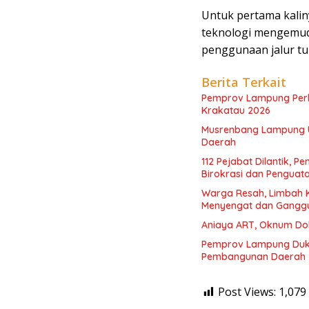
Untuk pertama kalin
teknologi mengemud
penggunaan jalur tun
Berita Terkait
Pemprov Lampung Perku
Krakatau 2026
Musrenbang Lampung Uta
Daerah
112 Pejabat Dilantik,
Birokrasi dan Penguat
Warga Resah, Limbah K
Menyengat dan Gangg
Aniaya ART, Oknum Dok
Pemprov Lampung Duku
Pembangunan Daerah
Post Views:
1,079