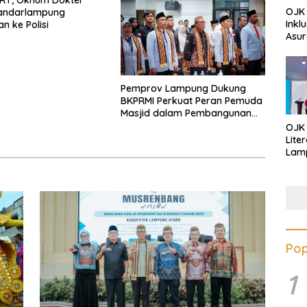
OJK 
Bandarlampung
Inkl
n ke Polisi
Asur
Pemprov Lampung Dukung
BKPRMI Perkuat Peran Pemuda
Masjid dalam Pembangunan
Daerah
OJK
Lite
Lamp
Eduk
Lawa
Inves
Pop
1