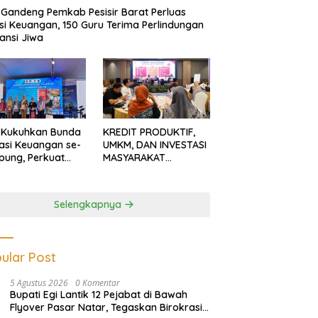
Gandeng Pemkab Pesisir Barat Perluas
usi Keuangan, 150 Guru Terima Perlindungan
ansi Jiwa
 Kukuhkan Bunda
KREDIT PRODUKTIF,
rasi Keuangan se-
UMKM, DAN INVESTASI
ung, Perkuat
MASYARAKAT
asi Masyarakat
LAMPUNG TERUS
n Pinjol dan
MENGUAT
tasi Ilegal
Selengkapnya
ular Post
5 Agustus 2026
0 Komentar
Bupati Egi Lantik 12 Pejabat di Bawah
Flyover Pasar Natar, Tegaskan Birokrasi