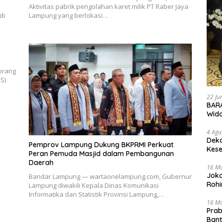
Aktivitas pabrik pengolahan karet milik PT Raber Jaya
di
Lampung yang berlokasi…
orang
S)
22 Ju
BARA
Wid
4 Agu
Deka
Pemprov Lampung Dukung BKPRMI Perkuat
Kese
Peran Pemuda Masjid dalam Pembangunan
Daerah
16 M
Joko
Bandar Lampung — wartaonelampung.com, Gubernur
Rohi
Lampung diwakili Kepala Dinas Komunikasi
Informatika dan Statistik Provinsi Lampung,…
16 M
Prab
Ban