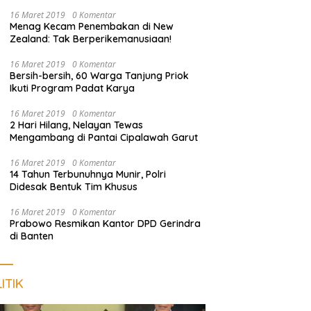
Harus Dekat dengan Rakyat
16 Maret 2019
0 Komentar
Menag Kecam Penembakan di New
Zealand: Tak Berperikemanusiaan!
16 Maret 2019
0 Komentar
Bersih-bersih, 60 Warga Tanjung Priok
Ikuti Program Padat Karya
16 Maret 2019
0 Komentar
2 Hari Hilang, Nelayan Tewas
Mengambang di Pantai Cipalawah Garut
16 Maret 2019
0 Komentar
14 Tahun Terbunuhnya Munir, Polri
Didesak Bentuk Tim Khusus
16 Maret 2019
0 Komentar
Prabowo Resmikan Kantor DPD Gerindra
di Banten
ITIK