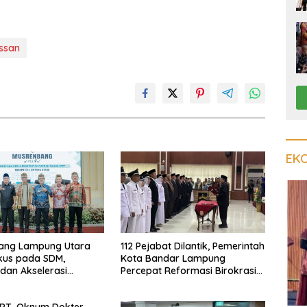
ssan
EK
ang Lampung Utara
112 Pejabat Dilantik, Pemerintah
kus pada SDM,
Kota Bandar Lampung
i, dan Akselerasi
Percepat Reformasi Birokrasi
dan Penguatan Layanan
Kesehatan
ART, Oknum Dokter