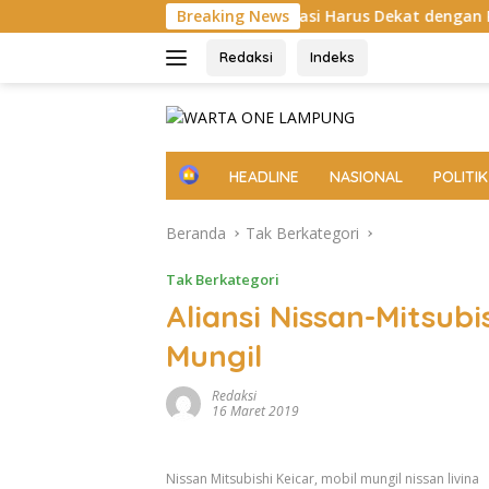
Langsung
r, Tegaskan Birokrasi Harus Dekat dengan Rakyat
Breaking News
OJK Ga
ke
konten
Redaksi
Indeks
H
HEADLINE
NASIONAL
POLITIK
o
m
Beranda
Tak Berkategori
e
Tak Berkategori
Aliansi Nissan-Mitsubi
Mungil
Redaksi
16 Maret 2019
Nissan Mitsubishi Keicar, mobil mungil nissan livina