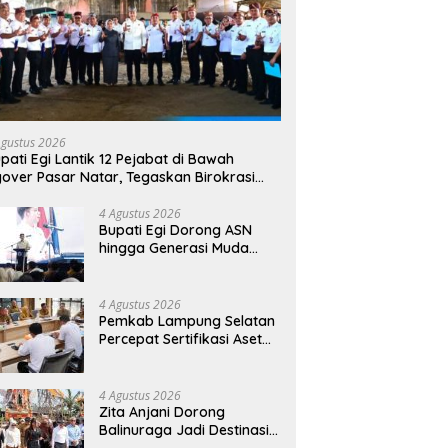
Agustus 2026
pati Egi Lantik 12 Pejabat di Bawah
yover Pasar Natar, Tegaskan Birokrasi
rus Dekat dengan Rakyat
4 Agustus 2026
Bupati Egi Dorong ASN
hingga Generasi Muda
Kuasai AI, Siapkan SDM
Lampung Selatan Hadapi
Era Digital
4 Agustus 2026
Pemkab Lampung Selatan
Percepat Sertifikasi Aset
Daerah, Bidik Peningkatan
Nilai MCSP KPK
4 Agustus 2026
Zita Anjani Dorong
Balinuraga Jadi Destinasi
Wisata Budaya, Ngaben