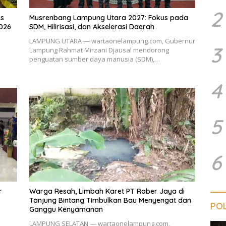
2
as
Musrenbang Lampung Utara 2027: Fokus pada
2026
SDM, Hilirisasi, dan Akselerasi Daerah
LAMPUNG UTARA — wartaonelampung.com, Gubernur
3
Lampung Rahmat Mirzani Djausal mendorong
penguatan sumber daya manusia (SDM),…
4
5
6
r
Warga Resah, Limbah Karet PT Raber Jaya di
Tanjung Bintang Timbulkan Bau Menyengat dan
POL
Ganggu Kenyamanan
LAMPUNG SELATAN — wartaonelampung.com,