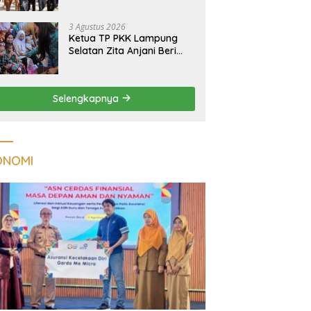
Massal Dinilai Miliki Daya
Tarik Nasional
3 Agustus 2026
Ketua TP PKK Lampung
Selatan Zita Anjani Beri
Perhatian Khusus Anak
Berisiko Stunting di
Sidomulyo
Selengkapnya
ONOMI