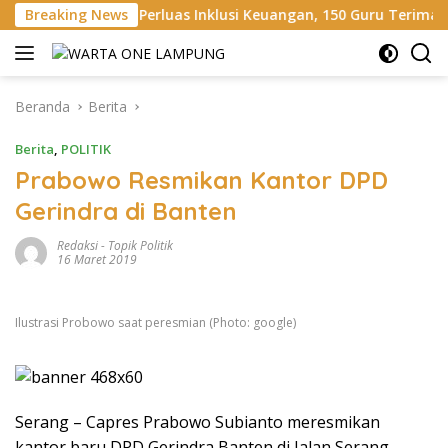
Langsung
t Perluas Inklusi Keuangan, 150 Guru Terima Perlindungan Asur
Breaking News
ke
konten
Beranda
Berita
Berita
,
POLITIK
Prabowo Resmikan Kantor DPD
Gerindra di Banten
Redaksi
-
Topik Politik
16 Maret 2019
Ilustrasi Probowo saat peresmian (Photo: google)
Serang – Capres Prabowo Subianto meresmikan
kantor baru DPD Gerindra Banten di Jalan Serang-