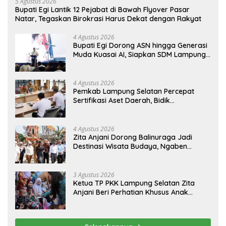
5 Agustus 2026
Bupati Egi Lantik 12 Pejabat di Bawah Flyover Pasar
Natar, Tegaskan Birokrasi Harus Dekat dengan Rakyat
4 Agustus 2026
Bupati Egi Dorong ASN hingga Generasi
Muda Kuasai AI, Siapkan SDM Lampung
Selatan Hadapi Era Digital
4 Agustus 2026
Pemkab Lampung Selatan Percepat
Sertifikasi Aset Daerah, Bidik
Peningkatan Nilai MCSP KPK
4 Agustus 2026
Zita Anjani Dorong Balinuraga Jadi
Destinasi Wisata Budaya, Ngaben
Massal Dinilai Miliki Daya Tarik Nasional
3 Agustus 2026
Ketua TP PKK Lampung Selatan Zita
Anjani Beri Perhatian Khusus Anak
Berisiko Stunting di Sidomulyo