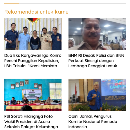
Pengerusakan dan
Program Kendaraan Listrik
Pengancaman dan Dugaan
Pemalsuan Sporadik Tanah
Rekomendasi untuk kamu
Dua Eks Karyawan Iga Konro
BNM RI Desak Polisi dan BNN
Penuhi Panggilan Kepolisian,
Perkuat Sinergi dengan
LBH Trisula: “Kami Meminta
Lembaga Penggiat untuk
Pihak Kepolisian Lebih
Berantas Peredaran
Objektif
Narkoba di Lampung
PSI Soroti Hilangnya Foto
Opini Jamal, Pengurus
Wakil Presiden di Acara
Komite Nasional Pemuda
Sekolah Rakyat Kelumbayan,
Indonesia