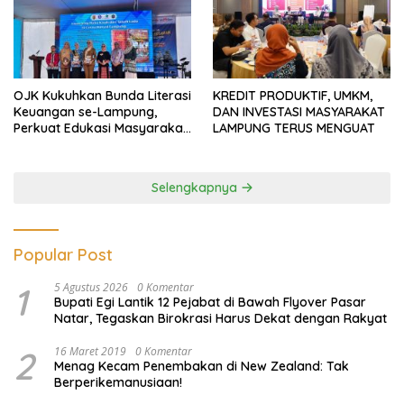
OJK Kukuhkan Bunda Literasi
KREDIT PRODUKTIF, UMKM,
Keuangan se-Lampung,
DAN INVESTASI MASYARAKAT
Perkuat Edukasi Masyarakat
LAMPUNG TERUS MENGUAT
Lawan Pinjol dan Investasi
Ilegal
Selengkapnya
Popular Post
1
5 Agustus 2026
0 Komentar
Bupati Egi Lantik 12 Pejabat di Bawah Flyover Pasar
Natar, Tegaskan Birokrasi Harus Dekat dengan Rakyat
2
16 Maret 2019
0 Komentar
Menag Kecam Penembakan di New Zealand: Tak
Berperikemanusiaan!