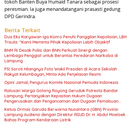
tokoh Banten Buya Humaid Tanara sebagai prosesi
peresmian. Ia juga menandatangani prasasti gedung
DPD Gerindra.
Berita Terkait
Dua Eks Karyawan Iga Konro Penuhi Panggilan Kepolisian, LBH
Trisula: “Kami Meminta Pihak Kepolisian Lebih Objektif
BNM RI Desak Polisi dan BNN Perkuat Sinergi dengan
Lembaga Penggiat untuk Berantas Peredaran Narkoba di
Lampung
PSI Soroti Hilangnya Foto Wakil Presiden di Acara Sekolah
Rakyat Kelumbayan, Minta Ada Penjelasan Resmi
Opini Jamal, Pengurus Komite Nasional Pemuda Indonesia
Ratusan Warga Gotong Royong Geruduk Polresta Bandar
Lampung, Pertanyakan Kepastian Hukum Dugaan
Pengerusakan dan Pengancaman dan Dugaan Pemalsuan
Sporadik Tanah
Ketua Ormas Garuda Berwarna Nusantara (GBN) Provinsi
Lampung Audiensi dengan Direktur RSUD Dr. H. Abdul Moeloek
Bahas Program Kendaraan Listrik