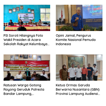
Objektif
Narkoba di Lampung
PSI Soroti Hilangnya Foto
Opini Jamal, Pengurus
Wakil Presiden di Acara
Komite Nasional Pemuda
Sekolah Rakyat Kelumbayan,
Indonesia
Minta Ada Penjelasan Resmi
Ratusan Warga Gotong
Ketua Ormas Garuda
Royong Geruduk Polresta
Berwarna Nusantara (GBN)
Bandar Lampung,
Provinsi Lampung Audiensi
Pertanyakan Kepastian
dengan Direktur RSUD Dr. H.
Hukum Dugaan
Abdul Moeloek Bahas