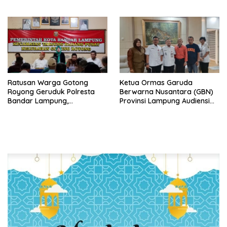
Minta Ada Penjelasan Resmi
Ratusan Warga Gotong
Ketua Ormas Garuda
Royong Geruduk Polresta
Berwarna Nusantara (GBN)
Bandar Lampung,
Provinsi Lampung Audiensi
Pertanyakan Kepastian
dengan Direktur RSUD Dr. H.
Hukum Dugaan
Abdul Moeloek Bahas
Pengerusakan dan
Program Kendaraan Listrik
Pengancaman dan Dugaan
Pemalsuan Sporadik Tanah