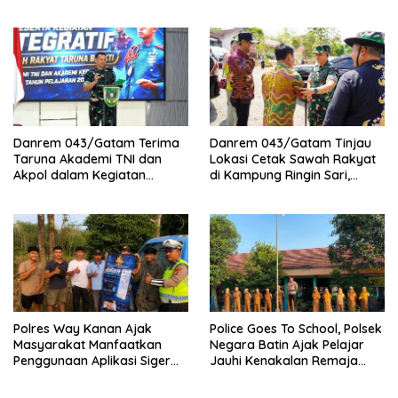
di Polresta Bandar Lampung
Pembukaan Lomba Binsat
Kodam XXI/Radin Inten
Danrem 043/Gatam Terima
Danrem 043/Gatam Tinjau
Taruna Akademi TNI dan
Lokasi Cetak Sawah Rakyat
Akpol dalam Kegiatan
di Kampung Ringin Sari,
Integratif Bhakti Sekolah
Tulang Bawang
Rakyat Tahun 2026
Polres Way Kanan Ajak
Police Goes To School, Polsek
Masyarakat Manfaatkan
Negara Batin Ajak Pelajar
Penggunaan Aplikasi Siger
Jauhi Kenakalan Remaja
Lampung Presisi
Hingga Narkoba