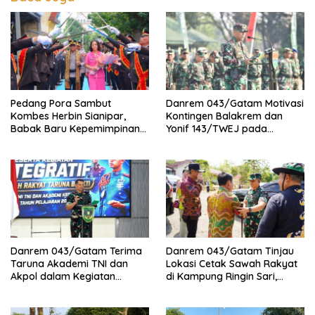
Pedang Pora Sambut
Danrem 043/Gatam Motivasi
Kombes Herbin Sianipar,
Kontingen Balakrem dan
Babak Baru Kepemimpinan
Yonif 143/TWEJ pada
di Polresta Bandar Lampung
Pembukaan Lomba Binsat
Kodam XXI/Radin Inten
Danrem 043/Gatam Terima
Danrem 043/Gatam Tinjau
Taruna Akademi TNI dan
Lokasi Cetak Sawah Rakyat
Akpol dalam Kegiatan
di Kampung Ringin Sari,
Integratif Bhakti Sekolah
Tulang Bawang
Rakyat Tahun 2026