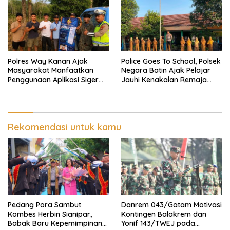
Polres Way Kanan Ajak
Police Goes To School, Polsek
Masyarakat Manfaatkan
Negara Batin Ajak Pelajar
Penggunaan Aplikasi Siger
Jauhi Kenakalan Remaja
Lampung Presisi
Hingga Narkoba
Rekomendasi untuk kamu
Pedang Pora Sambut
Danrem 043/Gatam Motivasi
Kombes Herbin Sianipar,
Kontingen Balakrem dan
Babak Baru Kepemimpinan
Yonif 143/TWEJ pada