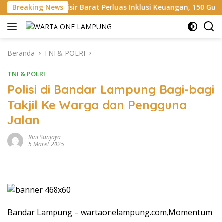
Langsung
 Pesisir Barat Perluas Inklusi Keuangan, 150 Guru Terima Perl
Breaking News
ke
konten
Beranda
TNI & POLRI
TNI & POLRI
Polisi di Bandar Lampung Bagi-bagi
Takjil Ke Warga dan Pengguna
Jalan
Rini Sanjaya
5 Maret 2025
Bandar Lampung – wartaonelampung.com,Momentum