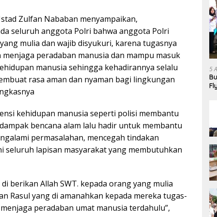
 Ustad Zulfan Nababan menyampaikan,
a seluruh anggota Polri bahwa anggota Polri
yang mulia dan wajib disyukuri, karena tugasnya
lah menjaga peradaban manusia dan mampu masuk
kehidupan manusia sehingga kehadirannya selalu
5 
Bu
embuat rasa aman dan nyaman bagi lingkungan
Fl
ungkasnya
Ha
ensi kehidupan manusia seperti polisi membantu
rdampak bencana alam lalu hadir untuk membantu
ngalami permasalahan, mencegah tindakan
ni seluruh lapisan masyarakat yang membutuhkan
 di berikan Allah SWT. kepada orang yang mulia
an Rasul yang di amanahkan kepada mereka tugas-
u menjaga peradaban umat manusia terdahulu”,