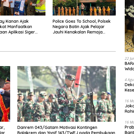
ay Kanan Ajak
Police Goes To School, Polsek
kat Manfaatkan
Negara Batin Ajak Pelajar
an Aplikasi Siger
Jauhi Kenakalan Remaja
Presisi
Hingga Narkoba
22 Ju
BARA
Wid
4 Agu
Deka
Kese
16 M
Joko
Rohi
16 M
Prab
ar,
Danrem 043/Gatam Motivasi Kontingen
Ban
dar
Balakrem dan Yonif 143/TWEJ pada Pembukaan