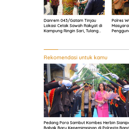
Danrem 043/Gatam Tinjau
Polres W
Lokasi Cetak Sawah Rakyat di
Masyara
Kampung Ringin Sari, Tulang
Pengguna
Bawang
Lampung 
Rekomendasi untuk kamu
Pedang Pora Sambut Kombes Herbin Sianip
Babak Baru Kepemimpinan di Polresta Ban