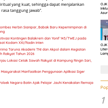
iritual yang kuat, sehingga dapat menjalankan
OJK 
Inkl
 rasa tanggung jawab”.
Asur
ombes Herbin Sianipar, Babak Baru Kepemimpinan di
ung
ivasi Kontingen Balakrem dan Yonif 143/TWEJ pada
at Kodam XXI/Radin Inten
OJK
Lite
ima Taruna Akademi TNI dan Akpol dalam Kegiatan
Lamp
lah Rakyat Tahun 2026
Eduk
au Lokasi Cetak Sawah Rakyat di Kampung Ringin Sari,
Lawa
Inves
 Masyarakat Manfaatkan Penggunaan Aplikasi Siger
 Polsek Negara Batin Ajak Pelajar Jauhi Kenakalan Remaja
Pop
1