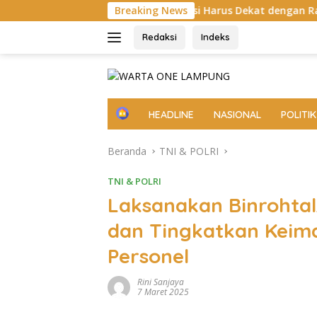
Langsung
Tegaskan Birokrasi Harus Dekat dengan Rakyat
Breaking News
OJK Gande
ke
konten
Redaksi
Indeks
H
HEADLINE
NASIONAL
POLITIK
o
m
Beranda
TNI & POLRI
e
TNI & POLRI
Laksanakan Binrohtal
dan Tingkatkan Keim
Personel
Rini Sanjaya
7 Maret 2025