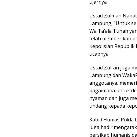
ujarnya
Ustad Zulman Nabab
Lampung, “Untuk sel
Wa Ta’ala Tuhan yan
telah memberikan p
Kepolisian Republik
ucapnya
Ustad Zulfan juga m
Lampung dan WakaP
anggotanya, memer
bagaimana untuk de
nyaman dan juga me
undang kepada kepol
Kabid Humas Polda 
juga hadir mengatak
bersikap humanis da