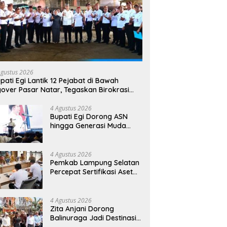
Agustus 2026
pati Egi Lantik 12 Pejabat di Bawah
yover Pasar Natar, Tegaskan Birokrasi
rus Dekat dengan Rakyat
4 Agustus 2026
Bupati Egi Dorong ASN
hingga Generasi Muda
Kuasai AI, Siapkan SDM
Lampung Selatan Hadapi
Era Digital
4 Agustus 2026
Pemkab Lampung Selatan
Percepat Sertifikasi Aset
Daerah, Bidik Peningkatan
Nilai MCSP KPK
4 Agustus 2026
Zita Anjani Dorong
Balinuraga Jadi Destinasi
Wisata Budaya, Ngaben