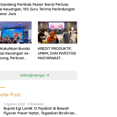
Gandeng Pemkab Pesisir Barat Perluas
usi Keuangan, 150 Guru Terima Perlindungan
ansi Jiwa
 Kukuhkan Bunda
KREDIT PRODUKTIF,
rasi Keuangan se-
UMKM, DAN INVESTASI
ung, Perkuat
MASYARAKAT
asi Masyarakat
LAMPUNG TERUS
n Pinjol dan
MENGUAT
tasi Ilegal
Selengkapnya
ular Post
5 Agustus 2026
0 Komentar
Bupati Egi Lantik 12 Pejabat di Bawah
Flyover Pasar Natar, Tegaskan Birokrasi