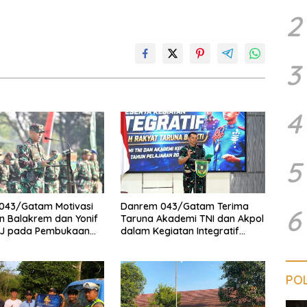
2
3
4
5
043/Gatam Motivasi
Danrem 043/Gatam Terima
6
n Balakrem dan Yonif
Taruna Akademi TNI dan Akpol
J pada Pembukaan
dalam Kegiatan Integratif
insat Kodam
Bhakti Sekolah Rakyat Tahun
n Inten
2026
POL