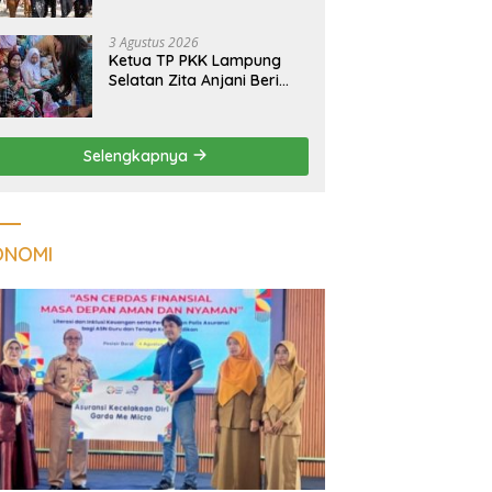
Massal Dinilai Miliki Daya
Tarik Nasional
3 Agustus 2026
Ketua TP PKK Lampung
Selatan Zita Anjani Beri
Perhatian Khusus Anak
Berisiko Stunting di
Sidomulyo
Selengkapnya
ONOMI