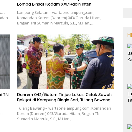
Lomba Binsat Kodam XXI/Radin Inten
kat
Lampung Selatan – wartaonelampung.com,
ndah
Komandan Korem (Danrem) 043/Garuda Hitam,
Brigjen TNI Sumarlin Marzuki, S.E., M.Han.,…
H
i TNI
Danrem 043/Gatam Tinjau Lokasi Cetak Sawah
Rakyat di Kampung Ringin Sari, Tulang Bawang
Tulang Bawang – wartaonelampung.com, Komandan
em
Korem (Danrem) 043/Garuda Hitam, Brigjen TNI
n
Sumarlin Marzuki, S.E., M.Han.,…