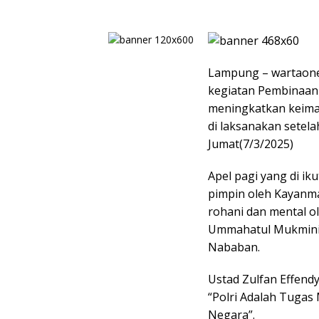
Lampung – wartaon
kegiatan Pembinaan 
meningkatkan keiman
di laksanakan setel
Jumat(7/3/2025)
Apel pagi yang di i
pimpin oleh Kayanma
rohani dan mental o
Ummahatul Mukminim,
Nababan.
Ustad Zulfan Effen
“Polri Adalah Tuga
Negara”.