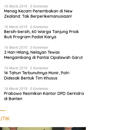
Harus Dekat dengan Rakyat
16 Maret 2019
0 Komentar
Menag Kecam Penembakan di New
Zealand: Tak Berperikemanusiaan!
16 Maret 2019
0 Komentar
Bersih-bersih, 60 Warga Tanjung Priok
Ikuti Program Padat Karya
16 Maret 2019
0 Komentar
2 Hari Hilang, Nelayan Tewas
Mengambang di Pantai Cipalawah Garut
16 Maret 2019
0 Komentar
14 Tahun Terbunuhnya Munir, Polri
Didesak Bentuk Tim Khusus
16 Maret 2019
0 Komentar
Prabowo Resmikan Kantor DPD Gerindra
di Banten
ITIK