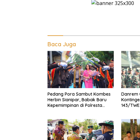
Baca Juga
Pedang Pora Sambut Kombes
Danrem 
Herbin Sianipar, Babak Baru
Kontinge
Kepemimpinan di Polresta
143/TWE
Bandar Lampung
Lomba B
XXI/Radi