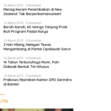
Pengunjung
16 Maret 2019
0 Komentar
Menag Kecam Penembakan di New
Zealand: Tak Berperikemanusiaan!
16 Maret 2019
0 Komentar
Bersih-bersih, 60 Warga Tanjung Priok
Ikuti Program Padat Karya
16 Maret 2019
0 Komentar
2 Hari Hilang, Nelayan Tewas
Mengambang di Pantai Cipalawah Garut
16 Maret 2019
0 Komentar
14 Tahun Terbunuhnya Munir, Polri
Didesak Bentuk Tim Khusus
16 Maret 2019
0 Komentar
Prabowo Resmikan Kantor DPD Gerindra
di Banten
ITIK