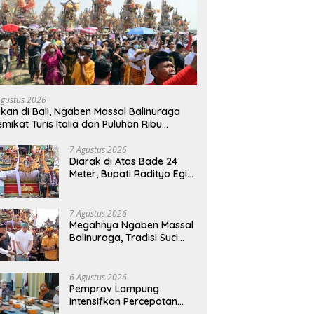
Agustus 2026
kan di Bali, Ngaben Massal Balinuraga
mikat Turis Italia dan Puluhan Ribu
ngunjung
7 Agustus 2026
Diarak di Atas Bade 24
Meter, Bupati Radityo Egi
Bawa Mimpi Besar
Balinuraga Jadi
‘Penglipuran’ Kedua pada
7 Agustus 2026
2027
Megahnya Ngaben Massal
Balinuraga, Tradisi Suci
Terbesar di Indonesia
yang Menghidupkan Desa
dan Merekatkan Ikatan
6 Agustus 2026
Keluarga
Pemprov Lampung
Intensifkan Percepatan
Penanggulangan