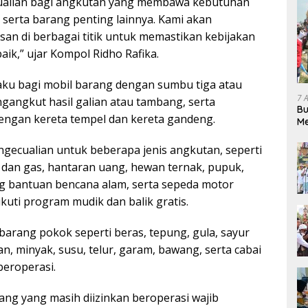
alian bagi angkutan yang membawa kebutuhan
 serta barang penting lainnya. Kami akan
n di berbagai titik untuk memastikan kebijakan
baik,” ujar Kompol Ridho Rafika.
aku bagi mobil barang dengan sumbu tiga atau
7 
ngangkut hasil galian atau tambang, serta
Bu
engan kereta tempel dan kereta gandeng.
Me
Pe
gecualian untuk beberapa jenis angkutan, seperti
dan gas, hantaran uang, hewan ternak, pupuk,
g bantuan bencana alam, serta sepeda motor
uti program mudik dan balik gratis.
 barang pokok seperti beras, tepung, gula, sayur
an, minyak, susu, telur, garam, bawang, serta cabai
beroperasi.
ang yang masih diizinkan beroperasi wajib