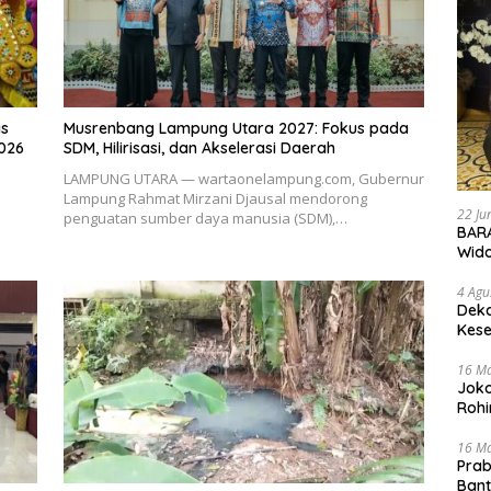
as
Musrenbang Lampung Utara 2027: Fokus pada
2026
SDM, Hilirisasi, dan Akselerasi Daerah
LAMPUNG UTARA — wartaonelampung.com, Gubernur
Lampung Rahmat Mirzani Djausal mendorong
22 Ju
penguatan sumber daya manusia (SDM),…
BARA
Wid
4 Agu
Deka
Kese
16 M
Joko
Rohi
16 M
Prab
Ban