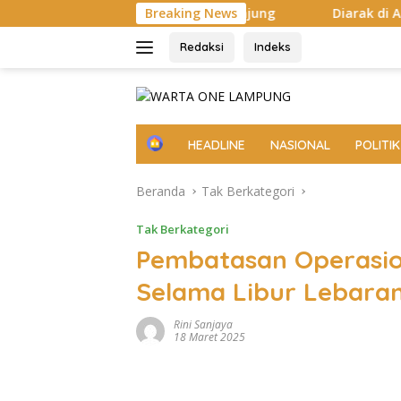
Langsung
uhan Ribu Pengunjung
Breaking News
Diarak di Atas Bade 24 Meter, Bu
ke
konten
Redaksi
Indeks
H
HEADLINE
NASIONAL
POLITIK
o
m
Beranda
Tak Berkategori
e
Tak Berkategori
Pembatasan Operasio
Selama Libur Lebara
Rini Sanjaya
18 Maret 2025