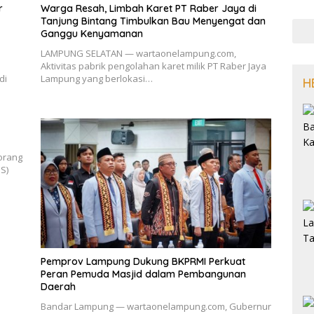
r
Warga Resah, Limbah Karet PT Raber Jaya di
Tanjung Bintang Timbulkan Bau Menyengat dan
Ganggu Kenyamanan
LAMPUNG SELATAN — wartaonelampung.com,
Aktivitas pabrik pengolahan karet milik PT Raber Jaya
di
Lampung yang berlokasi…
H
orang
S)
Pemprov Lampung Dukung BKPRMI Perkuat
Peran Pemuda Masjid dalam Pembangunan
Daerah
Bandar Lampung — wartaonelampung.com, Gubernur