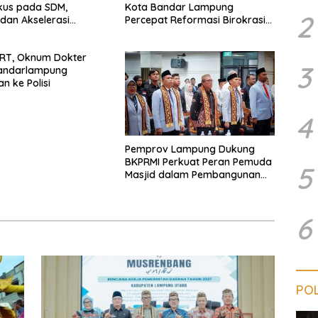
kus pada SDM,
Kota Bandar Lampung
2
i, dan Akselerasi
Percepat Reformasi Birokrasi
dan Penguatan Layanan
Kesehatan
ART, Oknum Dokter
3
Bandarlampung
n ke Polisi
4
Pemprov Lampung Dukung
BKPRMI Perkuat Peran Pemuda
5
Masjid dalam Pembangunan
Daerah
6
POL