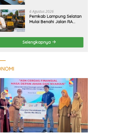
Tuberkulosis di
Tanggamus
6 Agustus 2026
Pemkab Lampung Selatan
Mulai Benahi Jalan RA
Basyid, Ruas Strategis Jati
Agung Segera Dipoles
Demi Keselamatan
Selengkapnya
Pengguna Jalan
ONOMI