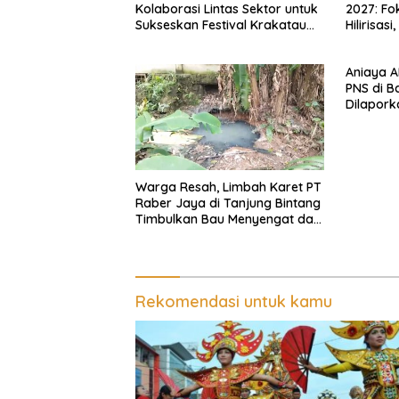
Kolaborasi Lintas Sektor untuk
2027: Fo
Sukseskan Festival Krakatau
Hilirisas
2026
Daerah
Aniaya 
PNS di 
Dilaporka
Warga Resah, Limbah Karet PT
Raber Jaya di Tanjung Bintang
Timbulkan Bau Menyengat dan
Ganggu Kenyamanan
Rekomendasi untuk kamu