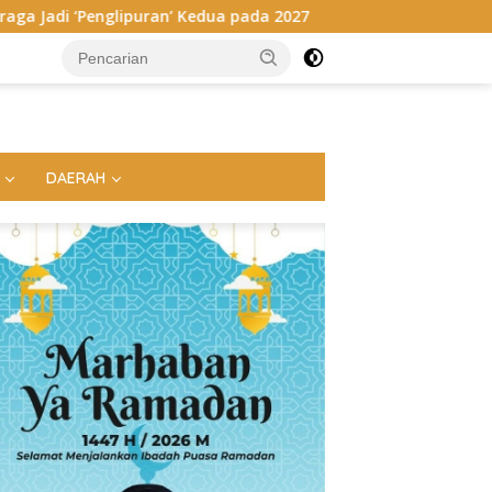
’ Kedua pada 2027
Megahnya Ngaben Massal Balinuraga,
DAERAH