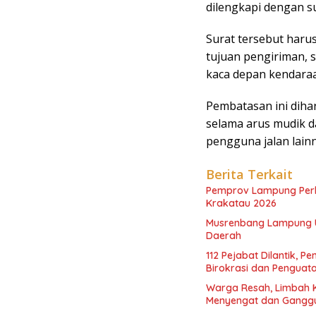
dilengkapi dengan su
Surat tersebut haru
tujuan pengiriman, s
kaca depan kendara
Pembatasan ini diha
selama arus mudik d
pengguna jalan lainn
Berita Terkait
Pemprov Lampung Perku
Krakatau 2026
Musrenbang Lampung Uta
Daerah
112 Pejabat Dilantik,
Birokrasi dan Penguat
Warga Resah, Limbah K
Menyengat dan Gangg