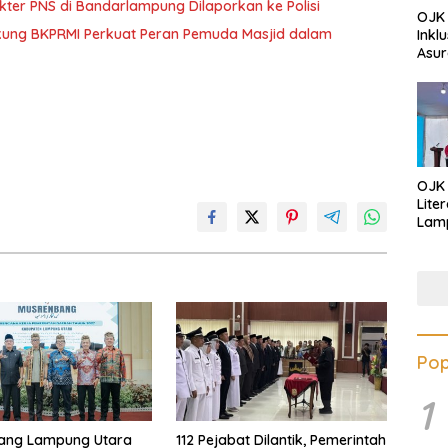
ter PNS di Bandarlampung Dilaporkan ke Polisi
OJK 
ng BKPRMI Perkuat Peran Pemuda Masjid dalam
Inkl
Asur
OJK
Lite
Lamp
Eduk
Lawa
Inves
Pop
1
ang Lampung Utara
112 Pejabat Dilantik, Pemerintah