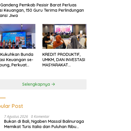
Gandeng Pemkab Pesisir Barat Perluas
usi Keuangan, 150 Guru Terima Perlindungan
ansi Jiwa
 Kukuhkan Bunda
KREDIT PRODUKTIF,
rasi Keuangan se-
UMKM, DAN INVESTASI
ung, Perkuat
MASYARAKAT
asi Masyarakat
LAMPUNG TERUS
n Pinjol dan
MENGUAT
tasi Ilegal
Selengkapnya
ular Post
7 Agustus 2026
0 Komentar
Bukan di Bali, Ngaben Massal Balinuraga
Memikat Turis Italia dan Puluhan Ribu