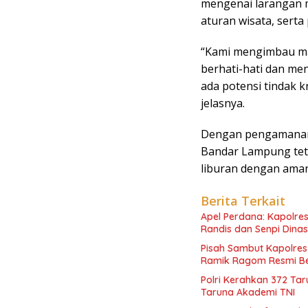
mengenai larangan 
aturan wisata, sert
“Kami mengimbau mas
berhati-hati dan men
ada potensi tindak 
jelasnya.
Dengan pengamanan y
Bandar Lampung tet
liburan dengan ama
Berita Terkait
Apel Perdana: Kapolres
Randis dan Senpi Dinas
Pisah Sambut Kapolres
Ramik Ragom Resmi Be
Polri Kerahkan 372 Ta
Taruna Akademi TNI