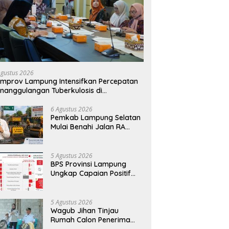
Agustus 2026
mprov Lampung Intensifkan Percepatan
nanggulangan Tuberkulosis di
anggamus
6 Agustus 2026
Pemkab Lampung Selatan
Mulai Benahi Jalan RA
Basyid, Ruas Strategis Jati
Agung Segera Dipoles
Demi Keselamatan
5 Agustus 2026
Pengguna Jalan
BPS Provinsi Lampung
Ungkap Capaian Positif
Lampung: Kemiskinan
Turun, Inflasi Terkendali,
Ekonomi Terus Tumbuh
5 Agustus 2026
Wagub Jihan Tinjau
Rumah Calon Penerima
BSPS, Dorong Peningkatan