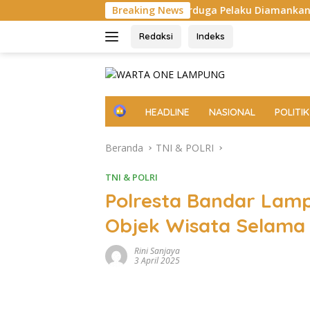
Langsung
gah, Empat Terduga Pelaku Diamankan
Breaking News
Pemprov Lampun
ke
konten
Redaksi
Indeks
H
HEADLINE
NASIONAL
POLITIK
o
m
Beranda
TNI & POLRI
e
TNI & POLRI
Polresta Bandar Lam
Objek Wisata Selama
Rini Sanjaya
3 April 2025