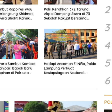
2
ambut Kapolres Way
Polri Kerahkan 372 Taruna
rlangsung Khidmat,
Akpol Dampingi Siswa di 73
Wira Bhakti Ramik
Sekolah Rakyat Bersama
smi Beralih
Taruna Akademi TNI
3
4
5
Pora Sambut Kombes
Hadapi Ancaman El Niño, Polda
ianipar, Babak Baru
Lampung Perkuat
inan di Polresta
Kesiapsiagaan Nasional
6
Lampung
Antisipasi Karhutla
POL