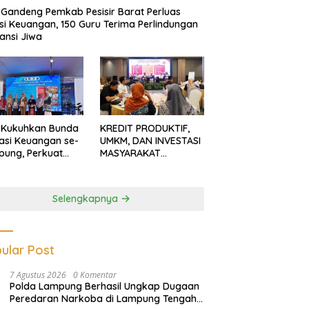
Gandeng Pemkab Pesisir Barat Perluas
usi Keuangan, 150 Guru Terima Perlindungan
ansi Jiwa
 Kukuhkan Bunda
KREDIT PRODUKTIF,
rasi Keuangan se-
UMKM, DAN INVESTASI
ung, Perkuat
MASYARAKAT
asi Masyarakat
LAMPUNG TERUS
n Pinjol dan
MENGUAT
tasi Ilegal
Selengkapnya
ular Post
7 Agustus 2026
0 Komentar
Polda Lampung Berhasil Ungkap Dugaan
Peredaran Narkoba di Lampung Tengah,