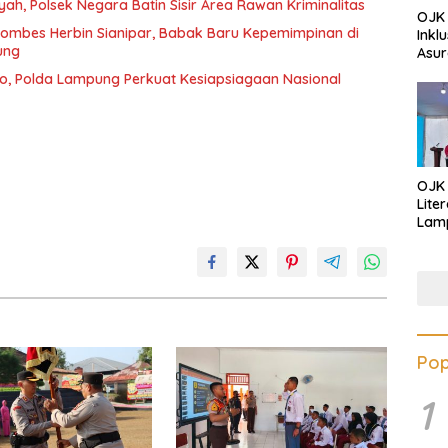
yah, Polsek Negara Batin Sisir Area Rawan Kriminalitas
OJK 
ombes Herbin Sianipar, Babak Baru Kepemimpinan di
Inkl
ung
Asur
o, Polda Lampung Perkuat Kesiapsiagaan Nasional
OJK
Lite
Lamp
Eduk
Lawa
Inves
Pop
1