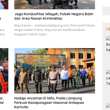
Jaga Kondusifitas Wilayah, Polsek Negara Batin
a
Sisir Area Rawan Kriminalitas
Way Kanan – wartaonelampung.com, Personel Polsek
H
ara
Negara Batin Polres Way Kanan melaksanakan
una
Kegiatan Patroli Cipta…
ar,
Hadapi Ancaman El Niño, Polda Lampung
dar
Perkuat Kesiapsiagaan Nasional Antisipasi
Karhutla