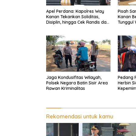
Apel Perdana: Kapolres Way
Pisah S
Kanan Tekankan Soliditas,
Kanan Be
Disiplin, hingga Cek Randis dan
Tunggul 
Senpi Dinas
Ragom Re
Jaga Kondusifitas Wilayah,
Pedang 
Polsek Negara Batin Sisir Area
Herbin S
Rawan Kriminalitas
Kepemimp
Bandar 
Rekomendasi untuk kamu