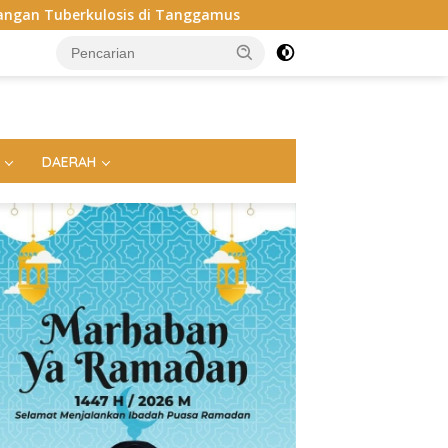
anggamus
Apel Perdana: Kapolres Way Kanan Tekankan So
DAERAH