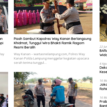
an
Pisah Sambut Kapolres Way Kanan Berlangsung
npi
Khidmat, Tunggul Wira Bhakti Ramik Ragom
22 Ju
Resmi Beralih
BARA
Way
Way Kanan – wartaonelampung.com, Polres Way
Wid
Kanan Polda Lampung menggelar kegiatan upacara
serah terima tunggul…
4 Agu
Deka
Kese
16 M
Joko
Rohi
16 M
Prab
Ban