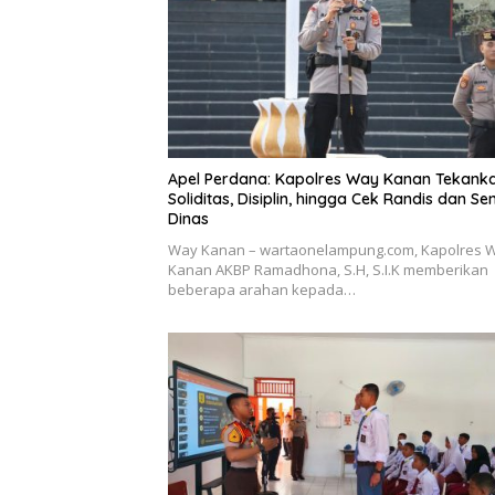
Apel Perdana: Kapolres Way Kanan Tekank
Soliditas, Disiplin, hingga Cek Randis dan Se
Dinas
Way Kanan – wartaonelampung.com, Kapolres 
Kanan AKBP Ramadhona, S.H, S.I.K memberikan
beberapa arahan kepada…