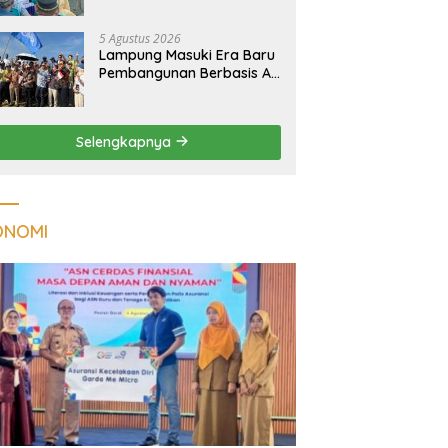
Kualitas Hunian Warga
dan Serap Aspirasi
5 Agustus 2026
Masyarakat
Lampung Masuki Era Baru
Pembangunan Berbasis AI,
Satelit Hiperspektral
Lampung-1 Resmi
Mengorbit
Selengkapnya
ONOMI