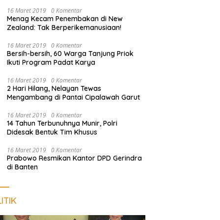
Empat Terduga Pelaku Diamankan
16 Maret 2019
0 Komentar
Menag Kecam Penembakan di New
Zealand: Tak Berperikemanusiaan!
16 Maret 2019
0 Komentar
Bersih-bersih, 60 Warga Tanjung Priok
Ikuti Program Padat Karya
16 Maret 2019
0 Komentar
2 Hari Hilang, Nelayan Tewas
Mengambang di Pantai Cipalawah Garut
16 Maret 2019
0 Komentar
14 Tahun Terbunuhnya Munir, Polri
Didesak Bentuk Tim Khusus
16 Maret 2019
0 Komentar
Prabowo Resmikan Kantor DPD Gerindra
di Banten
ITIK