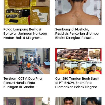
Polda Lampung Berhasil
Sembunyi di Mushola,
Bongkar Jaringan Narkoba
Residivis Pencurian di Umpu
Medan–Bali, 6 Kilogram
Bhakti Diringkus Polsek
Ganja Digagalkan
Umpu Semenguk
Terekam CCTV, Dua Pria
Curi 280 Tandan Buah Sawit
Pencuri Handle Pintu
di PT. BNCW, Enam Pria
Kuningan di Bandar
Diamankan Polsek Negara
Lampung Dibekuk
Batin