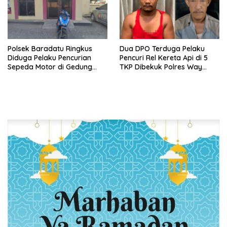
Polsek Baradatu Ringkus
Dua DPO Terduga Pelaku
Diduga Pelaku Pencurian
Pencuri Rel Kereta Api di 5
Sepeda Motor di Gedung
TKP Dibekuk Polres Way
Pakuon
Kanan, Kerugian Capai Tiga
miliar Lebih