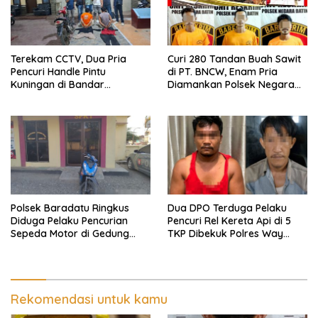
Terekam CCTV, Dua Pria
Curi 280 Tandan Buah Sawit
Pencuri Handle Pintu
di PT. BNCW, Enam Pria
Kuningan di Bandar
Diamankan Polsek Negara
Lampung Dibekuk
Batin
Polsek Baradatu Ringkus
Dua DPO Terduga Pelaku
Diduga Pelaku Pencurian
Pencuri Rel Kereta Api di 5
Sepeda Motor di Gedung
TKP Dibekuk Polres Way
Pakuon
Kanan, Kerugian Capai Tiga
miliar Lebih
Rekomendasi untuk kamu