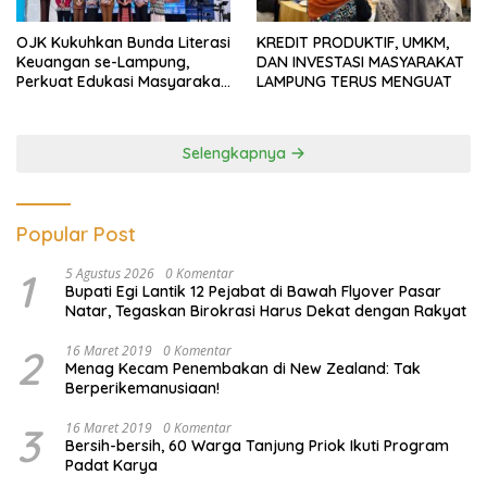
OJK Kukuhkan Bunda Literasi
KREDIT PRODUKTIF, UMKM,
Keuangan se-Lampung,
DAN INVESTASI MASYARAKAT
Perkuat Edukasi Masyarakat
LAMPUNG TERUS MENGUAT
Lawan Pinjol dan Investasi
Ilegal
Selengkapnya
Popular Post
1
5 Agustus 2026
0 Komentar
Bupati Egi Lantik 12 Pejabat di Bawah Flyover Pasar
Natar, Tegaskan Birokrasi Harus Dekat dengan Rakyat
2
16 Maret 2019
0 Komentar
Menag Kecam Penembakan di New Zealand: Tak
Berperikemanusiaan!
3
16 Maret 2019
0 Komentar
Bersih-bersih, 60 Warga Tanjung Priok Ikuti Program
Padat Karya