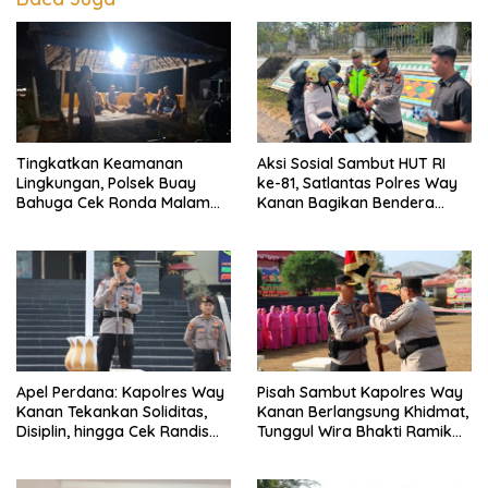
Tingkatkan Keamanan
Aksi Sosial Sambut HUT RI
Lingkungan, Polsek Buay
ke-81, Satlantas Polres Way
Bahuga Cek Ronda Malam
Kanan Bagikan Bendera
dan Sosialisasi Layanan 110
Merah Putih Gratis ke
Pengendara
Apel Perdana: Kapolres Way
Pisah Sambut Kapolres Way
Kanan Tekankan Soliditas,
Kanan Berlangsung Khidmat,
Disiplin, hingga Cek Randis
Tunggul Wira Bhakti Ramik
dan Senpi Dinas
Ragom Resmi Beralih