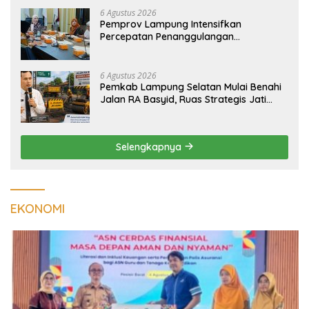
6 Agustus 2026
Pemprov Lampung Intensifkan
Percepatan Penanggulangan
Tuberkulosis di Tanggamus
6 Agustus 2026
Pemkab Lampung Selatan Mulai Benahi
Jalan RA Basyid, Ruas Strategis Jati
Agung Segera Dipoles Demi
Keselamatan Pengguna Jalan
Selengkapnya
EKONOMI