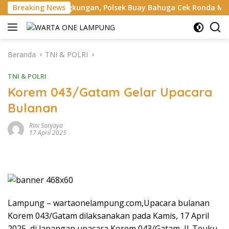
Langsung
gkungan, Polsek Buay Bahuga Cek Ronda Malam dan Sosialisas
Breaking News
ke
konten
Beranda
TNI & POLRI
TNI & POLRI
Korem 043/Gatam Gelar Upacara
Bulanan
Rini Sanjaya
17 April 2025
Lampung – wartaonelampung.com,Upacara bulanan
Korem 043/Gatam dilaksanakan pada Kamis, 17 April
2025, di lapangan upacara Korem 043/Gatam, Jl. Teuku