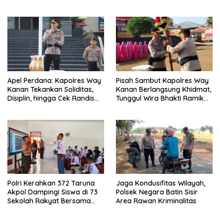
dan Sosialisasi Layanan 110
Merah Putih Gratis ke
Pengendara
Apel Perdana: Kapolres Way
Pisah Sambut Kapolres Way
Kanan Tekankan Soliditas,
Kanan Berlangsung Khidmat,
Disiplin, hingga Cek Randis
Tunggul Wira Bhakti Ramik
dan Senpi Dinas
Ragom Resmi Beralih
Polri Kerahkan 372 Taruna
Jaga Kondusifitas Wilayah,
Akpol Dampingi Siswa di 73
Polsek Negara Batin Sisir
Sekolah Rakyat Bersama
Area Rawan Kriminalitas
Taruna Akademi TNI