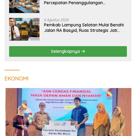
Percepatan Penanggulangan
Tuberkulosis di Tanggamus
6 Agustus 2026
Pemkab Lampung Selatan Mulai Benahi
Jalan RA Basyid, Ruas Strategis Jati
Agung Segera Dipoles Demi
Keselamatan Pengguna Jalan
Selengkapnya
EKONOMI