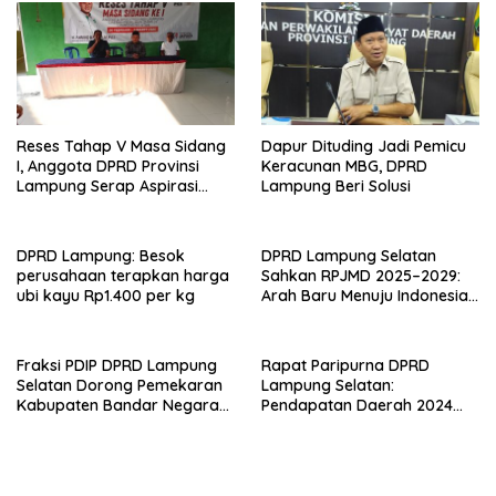
Reses Tahap V Masa Sidang
Dapur Dituding Jadi Pemicu
I, Anggota DPRD Provinsi
Keracunan MBG, DPRD
Lampung Serap Aspirasi
Lampung Beri Solusi
Warga di Lampung Selatan
DPRD Lampung: Besok
DPRD Lampung Selatan
perusahaan terapkan harga
Sahkan RPJMD 2025–2029:
ubi kayu Rp1.400 per kg
Arah Baru Menuju Indonesia
Emas 2045
Fraksi PDIP DPRD Lampung
Rapat Paripurna DPRD
Selatan Dorong Pemekaran
Lampung Selatan:
Kabupaten Bandar Negara
Pendapatan Daerah 2024
Masuk ke RPJMD 2025-2029
Tembus 99,99 Persen, Belanja
Capai 94 Persen