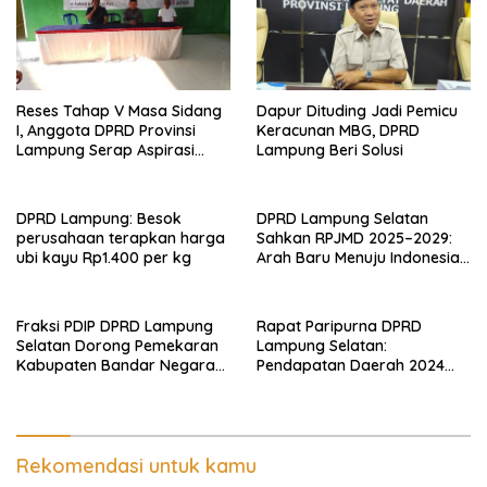
Reses Tahap V Masa Sidang
Dapur Dituding Jadi Pemicu
I, Anggota DPRD Provinsi
Keracunan MBG, DPRD
Lampung Serap Aspirasi
Lampung Beri Solusi
Warga di Lampung Selatan
DPRD Lampung: Besok
DPRD Lampung Selatan
perusahaan terapkan harga
Sahkan RPJMD 2025–2029:
ubi kayu Rp1.400 per kg
Arah Baru Menuju Indonesia
Emas 2045
Fraksi PDIP DPRD Lampung
Rapat Paripurna DPRD
Selatan Dorong Pemekaran
Lampung Selatan:
Kabupaten Bandar Negara
Pendapatan Daerah 2024
Masuk ke RPJMD 2025-2029
Tembus 99,99 Persen, Belanja
Capai 94 Persen
Rekomendasi untuk kamu