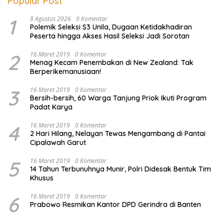
Popular Post
1
8 Agustus 2026
0 Komentar
Polemik Seleksi S3 Unila, Dugaan Ketidakhadiran
Peserta hingga Akses Hasil Seleksi Jadi Sorotan
2
16 Maret 2019
0 Komentar
Menag Kecam Penembakan di New Zealand: Tak
Berperikemanusiaan!
3
16 Maret 2019
0 Komentar
Bersih-bersih, 60 Warga Tanjung Priok Ikuti Program
Padat Karya
4
16 Maret 2019
0 Komentar
2 Hari Hilang, Nelayan Tewas Mengambang di Pantai
Cipalawah Garut
5
16 Maret 2019
0 Komentar
14 Tahun Terbunuhnya Munir, Polri Didesak Bentuk Tim
Khusus
6
16 Maret 2019
0 Komentar
Prabowo Resmikan Kantor DPD Gerindra di Banten