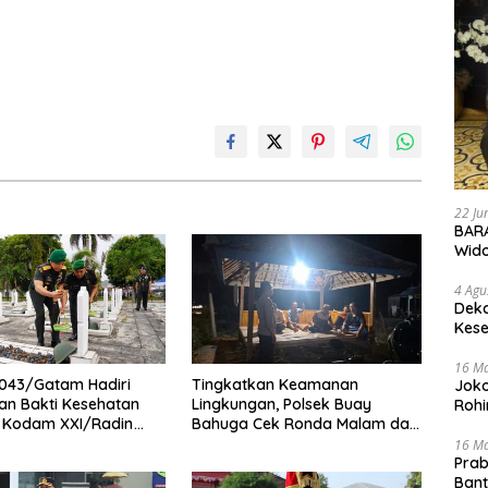
22 Ju
BARA
Wid
4 Agu
Deka
Kese
16 M
043/Gatam Hadiri
Tingkatkan Keamanan
Joko
an Bakti Kesehatan
Lingkungan, Polsek Buay
Rohi
1 Kodam XXI/Radin
Bahuga Cek Ronda Malam dan
Sosialisasi Layanan 110
16 M
Prab
Ban