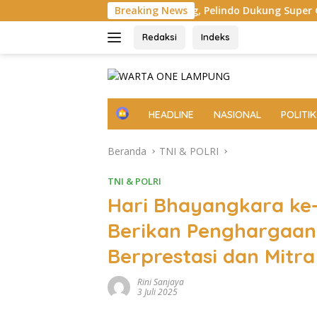
Langsung
labuhan Panjang, Pelindo Dukung Super Garuda Shield 2026
Breaking News
ke
konten
Redaksi
Indeks
H
HEADLINE
NASIONAL
POLITIK
o
m
Beranda
TNI & POLRI
e
TNI & POLRI
Hari Bhayangkara ke
Berikan Penghargaan
Berprestasi dan Mitra
Rini Sanjaya
3 Juli 2025