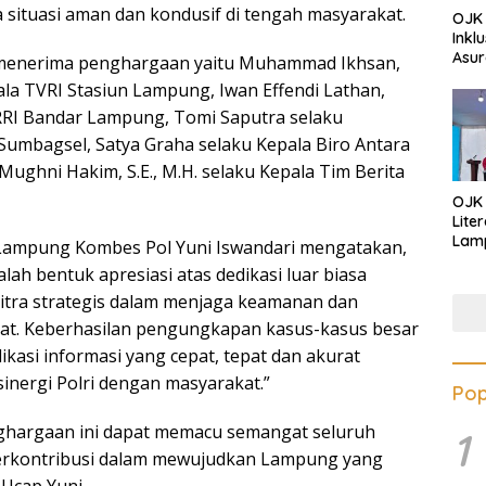
 situasi aman dan kondusif di tengah masyarakat.
OJK 
Inkl
Asur
 menerima penghargaan yaitu Muhammad Ikhsan,
pala TVRI Stasiun Lampung, Iwan Effendi Lathan,
RRI Bandar Lampung, Tomi Saputra selaku
Sumbagsel, Satya Graha selaku Kepala Biro Antara
ughni Hakim, S.E., M.H. selaku Kepala Tim Berita
OJK
Lite
Lamp
Lampung Kombes Pol Yuni Iswandari mengatakan,
Eduk
lah bentuk apresiasi atas dedikasi luar biasa
Lawa
mitra strategis dalam menjaga keamanan dan
Inves
kat. Keberhasilan pengungkapan kasus-kasus besar
kasi informasi yang cepat, tepat dan akurat
sinergi Polri dengan masyarakat.”
Pop
ghargaan ini dapat memacu semangat seluruh
1
berkontribusi dalam mewujudkan Lampung yang
 Ucap Yuni