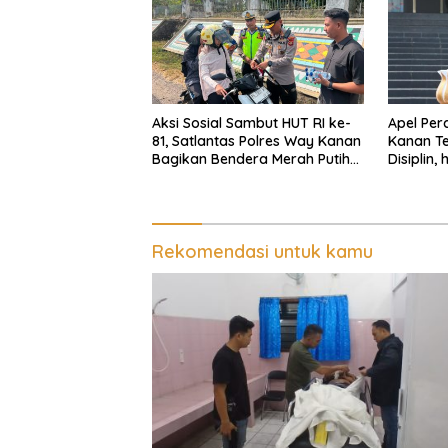
Aksi Sosial Sambut HUT RI ke-
Apel Per
81, Satlantas Polres Way Kanan
Kanan Te
Bagikan Bendera Merah Putih
Disiplin,
Gratis ke Pengendara
Senpi Di
Rekomendasi untuk kamu