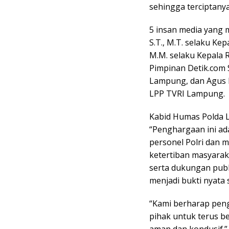
sehingga terciptanya
5 insan media yang
S.T., M.T. selaku Ke
M.M. selaku Kepala 
Pimpinan Detik.com 
Lampung, dan Agus M
LPP TVRI Lampung.
Kabid Humas Polda 
“Penghargaan ini ada
personel Polri dan 
ketertiban masyara
serta dukungan publi
menjadi bukti nyata 
“Kami berharap pen
pihak untuk terus 
aman dan kondusif.”