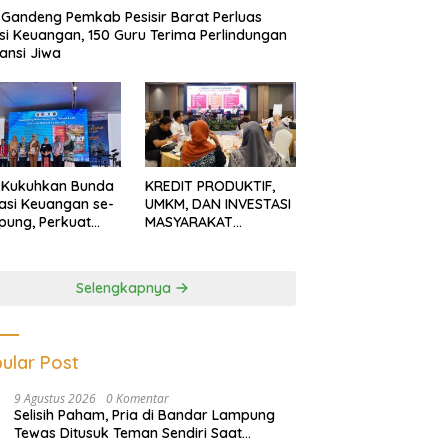
Gandeng Pemkab Pesisir Barat Perluas
usi Keuangan, 150 Guru Terima Perlindungan
ansi Jiwa
 Kukuhkan Bunda
KREDIT PRODUKTIF,
rasi Keuangan se-
UMKM, DAN INVESTASI
ung, Perkuat
MASYARAKAT
asi Masyarakat
LAMPUNG TERUS
n Pinjol dan
MENGUAT
tasi Ilegal
Selengkapnya
ular Post
9 Agustus 2026
0 Komentar
Selisih Paham, Pria di Bandar Lampung
Tewas Ditusuk Teman Sendiri Saat