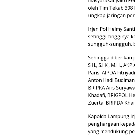
masyarakat yaitu Pe
oleh Tim Tekab 308 
ungkap jaringan pere
Irjen Pol Helmy San
setinggi-tingginya 
sungguh-sungguh, b
Sehingga diberikan
S.H., S.I.K., M.H., AK
Paris, AIPDA Fitriya
Anton Hadi Budiman, 
BRIPKA Aris Suryawa
Khadafi, BRIGPOL He
Zuerta, BRIPDA Khai
Kapolda Lampung Irj
penghargaan kepada 
yang mendukung peny