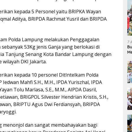
erikan kepada 5 Personel yaitu BRIPKA Wayan
qmal Aditya, BRIPDA Rachmat Yusril dan BRIPDA
elkam Polda Lampung melakukan Penggagalan
7 
sebanyak 53Kg jenis Ganja yang berlokasi di
Bu
Me
alia Tanjung Senang Kota Bandar Lampung dengan
Pe
 wilayah DKI Jakarta.
erikan kepada 10 personel DitIntelkam Polda
Iedwan Mahfi S.H., M.H., IPDA Yuriszhal, IPDA
Yayan Tolu Marlasa, S.E., M.M., AIPDA Dasril,
tiawan, BRIGPOL Silvester Hendrian Kristis, S.H.,
wan, BRIPTU Agus Dwi Ferdiansyah, BRIPDA
ryoggi.
ng menonjol dan sangat membahayakan bagi