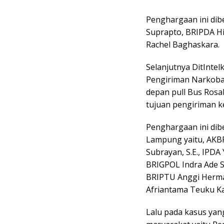
Penghargaan ini dib
Suprapto, BRIPDA Hi
Rachel Baghaskara.
Selanjutnya DitInt
Pengiriman Narkoba 
depan pull Bus Ros
tujuan pengiriman ke
Penghargaan ini dib
Lampung yaitu, AKBP 
Subrayan, S.E., IPDA 
BRIGPOL Indra Ade Se
BRIPTU Anggi Herma
Afriantama Teuku Ka
Lalu pada kasus ya