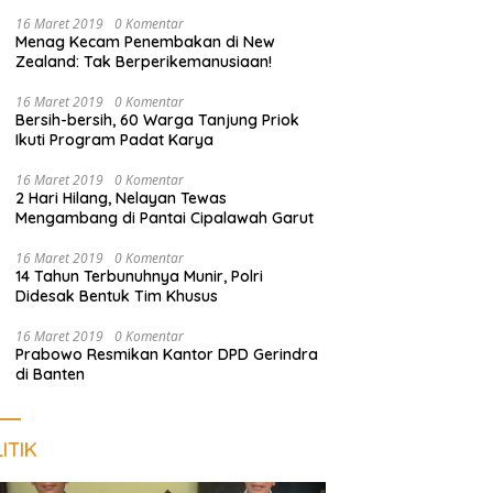
Nongkrong
16 Maret 2019
0 Komentar
Menag Kecam Penembakan di New
Zealand: Tak Berperikemanusiaan!
16 Maret 2019
0 Komentar
Bersih-bersih, 60 Warga Tanjung Priok
Ikuti Program Padat Karya
16 Maret 2019
0 Komentar
2 Hari Hilang, Nelayan Tewas
Mengambang di Pantai Cipalawah Garut
16 Maret 2019
0 Komentar
14 Tahun Terbunuhnya Munir, Polri
Didesak Bentuk Tim Khusus
16 Maret 2019
0 Komentar
Prabowo Resmikan Kantor DPD Gerindra
di Banten
ITIK