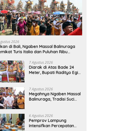
Agustus 2026
kan di Bali, Ngaben Massal Balinuraga
mikat Turis Italia dan Puluhan Ribu
ngunjung
7 Agustus 2026
Diarak di Atas Bade 24
Meter, Bupati Radityo Egi
Bawa Mimpi Besar
Balinuraga Jadi
‘Penglipuran’ Kedua pada
7 Agustus 2026
2027
Megahnya Ngaben Massal
Balinuraga, Tradisi Suci
Terbesar di Indonesia
yang Menghidupkan Desa
dan Merekatkan Ikatan
6 Agustus 2026
Keluarga
Pemprov Lampung
Intensifkan Percepatan
Penanggulangan