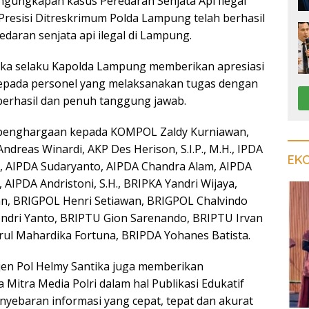
ngungkapan kasus Peredaran Senjata Api Ilegal
Presisi Ditreskrimum Polda Lampung telah berhasil
daran senjata api ilegal di Lampung.
tika selaku Kapolda Lampung memberikan apresiasi
kepada personel yang melaksanakan tugas dengan
erhasil dan penuh tanggung jawab.
 penghargaan kepada KOMPOL Zaldy Kurniawan,
P Andreas Winardi, AKP Des Herison, S.I.P., M.H., IPDA
EK
di, AIPDA Sudaryanto, AIPDA Chandra Alam, AIPDA
AIPDA Andristoni, S.H., BRIPKA Yandri Wijaya,
n, BRIGPOL Henri Setiawan, BRIGPOL Chalvindo
ndri Yanto, BRIPTU Gion Sarenando, BRIPTU Irvan
rul Mahardika Fortuna, BRIPDA Yohanes Batista.
en Pol Helmy Santika juga memberikan
Mitra Media Polri dalam hal Publikasi Edukatif
ebaran informasi yang cepat, tepat dan akurat