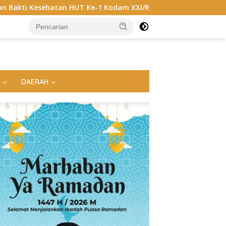
T Ke-1 Kodam XXI/Radin Inten
Polemik Seleksi S3 Unila
DAERAH