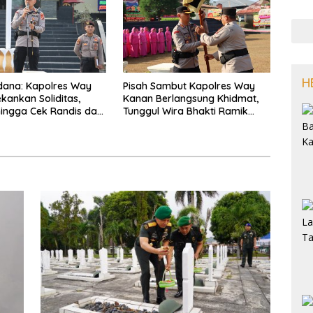
H
dana: Kapolres Way
Pisah Sambut Kapolres Way
kankan Soliditas,
Kanan Berlangsung Khidmat,
 hingga Cek Randis dan
Tunggul Wira Bhakti Ramik
nas
Ragom Resmi Beralih