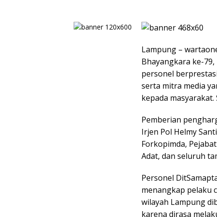
Lampung – wartaone
Bhayangkara ke-79
personel berpresta
serta mitra media y
kepada masyarakat. 
Pemberian pengharg
Irjen Pol Helmy Sant
Forkopimda, Pejaba
Adat, dan seluruh t
Personel DitSamapta
menangkap pelaku c
wilayah Lampung di
karena dirasa melaku