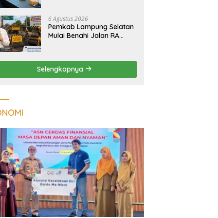
Tuberkulosis di
Tanggamus
6 Agustus 2026
Pemkab Lampung Selatan
Mulai Benahi Jalan RA
Basyid, Ruas Strategis Jati
Agung Segera Dipoles
Demi Keselamatan
Selengkapnya
Pengguna Jalan
ONOMI