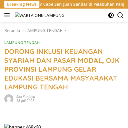
Langsung
MV Cape San Juan Sandar di Pelabuhan Panjang, Pelindo Duku
Breaking News
ke
konten
Beranda
LAMPUNG TENGAH
LAMPUNG TENGAH
DORONG INKLUSI KEUANGAN
SYARIAH DAN PASAR MODAL, OJK
PROVINSI LAMPUNG GELAR
EDUKASI BERSAMA MASYARAKAT
LAMPUNG TENGAH
Rini Sanjaya
16 Juli 2025