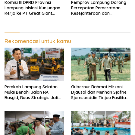
Komisi III DPRD Provinsi
Pemprov Lampung Dorong
Lampung Inisiasi Kunjungan
Percepatan Pemerataan
Kerja ke PT Great Giant
Kesejahteraan dan
Pineapple
Perlindungan Guru di
Lampung
Rekomendasi untuk kamu
Pemkab Lampung Selatan
Gubernur Rahmat Mirzani
Mulai Benahi Jalan RA
Djausal dan Menhan Sjafrie
Basyid, Ruas Strategis Jati
Sjamsoeddin Tinjau Fasilitas
Agung Segera Dipoles Demi
Yonif TP 848/SPC Lampung
Keselamatan Pengguna
Tengah
Jalan