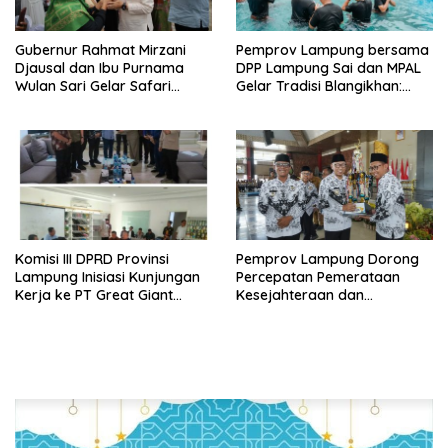
Gubernur Rahmat Mirzani
Pemprov Lampung bersama
Djausal dan Ibu Purnama
DPP Lampung Sai dan MPAL
Wulan Sari Gelar Safari
Gelar Tradisi Blangikhan:
Ramadan di Lampung
Satukan Adat dalam Rangka
Tengah
Sambut Ramadan 1447
Hijriah
Komisi III DPRD Provinsi
Pemprov Lampung Dorong
Lampung Inisiasi Kunjungan
Percepatan Pemerataan
Kerja ke PT Great Giant
Kesejahteraan dan
Pineapple
Perlindungan Guru di
Lampung