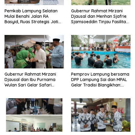
Pemkab Lampung Selatan
Gubernur Rahmat Mirzani
Mulai Benahi Jalan RA
Djausal dan Menhan Sjafrie
Basyid, Ruas Strategis Jati
Sjamsoeddin Tinjau Fasilitas
Agung Segera Dipoles Demi
Yonif TP 848/SPC Lampung
Keselamatan Pengguna
Tengah
Jalan
Gubernur Rahmat Mirzani
Pemprov Lampung bersama
Djausal dan Ibu Purnama
DPP Lampung Sai dan MPAL
Wulan Sari Gelar Safari
Gelar Tradisi Blangikhan:
Ramadan di Lampung
Satukan Adat dalam Rangka
Tengah
Sambut Ramadan 1447
Hijriah