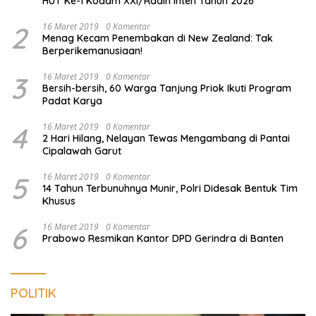
HUT Ke-1 Kodam XXI/Radin Inten Tahun 2026
2
16 Maret 2019
0 Komentar
Menag Kecam Penembakan di New Zealand: Tak
Berperikemanusiaan!
3
16 Maret 2019
0 Komentar
Bersih-bersih, 60 Warga Tanjung Priok Ikuti Program
Padat Karya
4
16 Maret 2019
0 Komentar
2 Hari Hilang, Nelayan Tewas Mengambang di Pantai
Cipalawah Garut
5
16 Maret 2019
0 Komentar
14 Tahun Terbunuhnya Munir, Polri Didesak Bentuk Tim
Khusus
6
16 Maret 2019
0 Komentar
Prabowo Resmikan Kantor DPD Gerindra di Banten
POLITIK