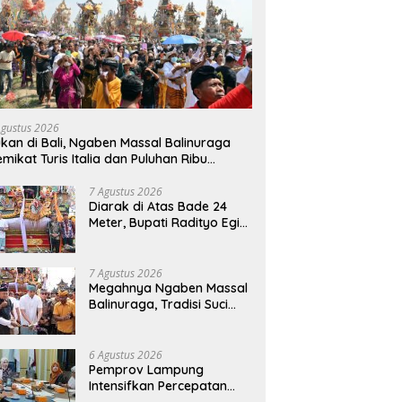
Agustus 2026
kan di Bali, Ngaben Massal Balinuraga
mikat Turis Italia dan Puluhan Ribu
ngunjung
7 Agustus 2026
Diarak di Atas Bade 24
Meter, Bupati Radityo Egi
Bawa Mimpi Besar
Balinuraga Jadi
‘Penglipuran’ Kedua pada
7 Agustus 2026
2027
Megahnya Ngaben Massal
Balinuraga, Tradisi Suci
Terbesar di Indonesia
yang Menghidupkan Desa
dan Merekatkan Ikatan
6 Agustus 2026
Keluarga
Pemprov Lampung
Intensifkan Percepatan
Penanggulangan