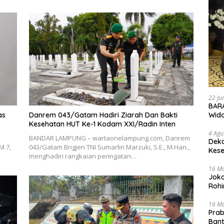
22 Ju
BARA
as
Danrem 043/Gatam Hadiri Ziarah Dan Bakti
Wid
Kesehatan HUT Ke-1 Kodam XXI/Radin Inten
4 Agu
BANDAR LAMPUNG – wartaonelampung.com, Danrem
Deka
M 7,
043/Gatam Brigjen TNI Sumarlin Marzuki, S.E., M.Han.,
Kese
menghadiri rangkaian peringatan…
16 M
Joko
Rohi
16 M
Prab
Ban