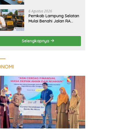
Tuberkulosis di
Tanggamus
6 Agustus 2026
Pemkab Lampung Selatan
Mulai Benahi Jalan RA
Basyid, Ruas Strategis Jati
Agung Segera Dipoles
Demi Keselamatan
Selengkapnya
Pengguna Jalan
ONOMI