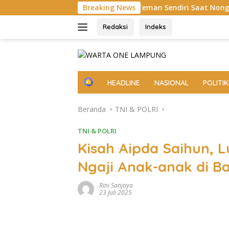
Langsung
ng Tewas Ditusuk Teman Sendiri Saat Nongkrong
Breaking News
MV Cap
ke
konten
Redaksi
Indeks
H
HEADLINE
NASIONAL
POLITIK
o
m
Beranda
TNI & POLRI
e
TNI & POLRI
Kisah Aipda Saihun, 
Ngaji Anak-anak di 
Rini Sanjaya
23 Juli 2025