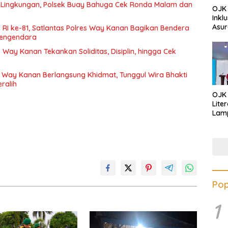
Lingkungan, Polsek Buay Bahuga Cek Ronda Malam dan
OJK 
Inkl
Asur
 RI ke-81, Satlantas Polres Way Kanan Bagikan Bendera
 Pengendara
 Way Kanan Tekankan Soliditas, Disiplin, hingga Cek
 Way Kanan Berlangsung Khidmat, Tunggul Wira Bhakti
ralih
OJK
Lite
Lamp
Eduk
Lawa
Inves
Pop
1