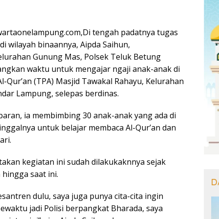
artaonelampung.com,Di tengah padatnya tugas
i wilayah binaannya, Aipda Saihun,
lurahan Gunung Mas, Polsek Teluk Betung
angkan waktu untuk mengajar ngaji anak-anak di
l-Qur’an (TPA) Masjid Tawakal Rahayu, Kelurahan
dar Lampung, selepas berdinas.
aran, ia membimbing 30 anak-anak yang ada di
inggalnya untuk belajar membaca Al-Qur’an dan
ari.
akan kegiatan ini sudah dilakukaknnya sejak
hingga saat ini.
D
esantren dulu, saya juga punya cita-cita ingin
sewaktu jadi Polisi berpangkat Bharada, saya