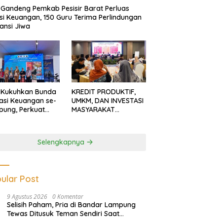
Gandeng Pemkab Pesisir Barat Perluas
usi Keuangan, 150 Guru Terima Perlindungan
ansi Jiwa
 Kukuhkan Bunda
KREDIT PRODUKTIF,
rasi Keuangan se-
UMKM, DAN INVESTASI
ung, Perkuat
MASYARAKAT
asi Masyarakat
LAMPUNG TERUS
n Pinjol dan
MENGUAT
tasi Ilegal
Selengkapnya
ular Post
9 Agustus 2026
0 Komentar
Selisih Paham, Pria di Bandar Lampung
Tewas Ditusuk Teman Sendiri Saat