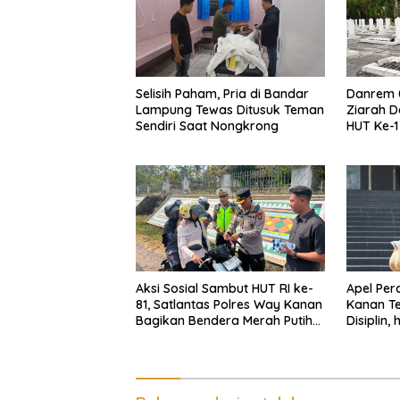
Selisih Paham, Pria di Bandar
Danrem 
Lampung Tewas Ditusuk Teman
Ziarah D
Sendiri Saat Nongkrong
HUT Ke-
Inten
Aksi Sosial Sambut HUT RI ke-
Apel Per
81, Satlantas Polres Way Kanan
Kanan Te
Bagikan Bendera Merah Putih
Disiplin,
Gratis ke Pengendara
Senpi Di