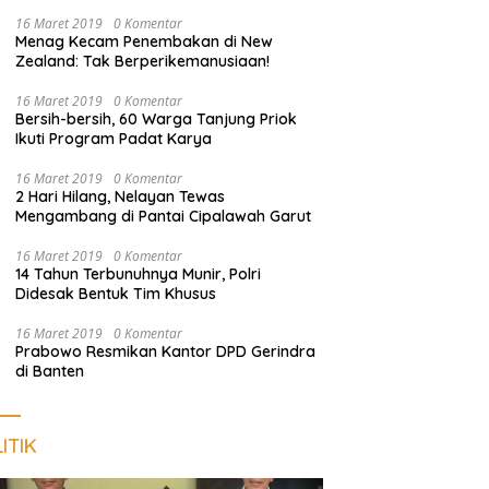
Nongkrong
16 Maret 2019
0 Komentar
Menag Kecam Penembakan di New
Zealand: Tak Berperikemanusiaan!
16 Maret 2019
0 Komentar
Bersih-bersih, 60 Warga Tanjung Priok
Ikuti Program Padat Karya
16 Maret 2019
0 Komentar
2 Hari Hilang, Nelayan Tewas
Mengambang di Pantai Cipalawah Garut
16 Maret 2019
0 Komentar
14 Tahun Terbunuhnya Munir, Polri
Didesak Bentuk Tim Khusus
16 Maret 2019
0 Komentar
Prabowo Resmikan Kantor DPD Gerindra
di Banten
ITIK