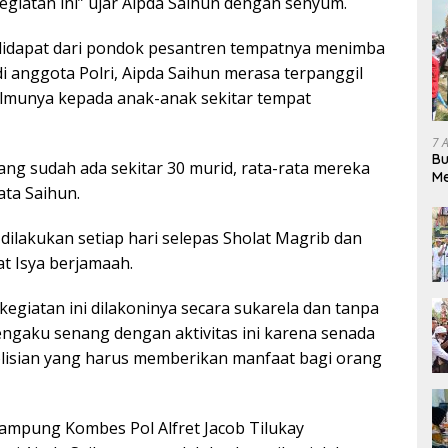
giatan ini” ujar Aipda Saihun dengan senyum.
didapat dari pondok pesantren tempatnya menimba
i anggota Polri, Aipda Saihun merasa terpanggil
lmunya kepada anak-anak sekitar tempat
7 
Bu
ang sudah ada sekitar 30 murid, rata-rata mereka
Me
Kata Saihun.
Pe
 dilakukan setiap hari selepas Sholat Magrib dan
at Isya berjamaah.
egiatan ini dilakoninya secara sukarela dan tanpa
engaku senang dengan aktivitas ini karena senada
lisian yang harus memberikan manfaat bagi orang
ampung Kombes Pol Alfret Jacob Tilukay