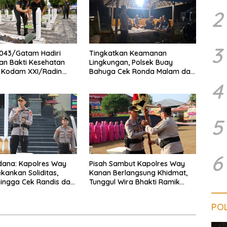
2
3
043/Gatam Hadiri
Tingkatkan Keamanan
an Bakti Kesehatan
Lingkungan, Polsek Buay
1 Kodam XXI/Radin
Bahuga Cek Ronda Malam dan
Sosialisasi Layanan 110
4
5
6
dana: Kapolres Way
Pisah Sambut Kapolres Way
kankan Soliditas,
Kanan Berlangsung Khidmat,
 hingga Cek Randis dan
Tunggul Wira Bhakti Ramik
nas
Ragom Resmi Beralih
POL