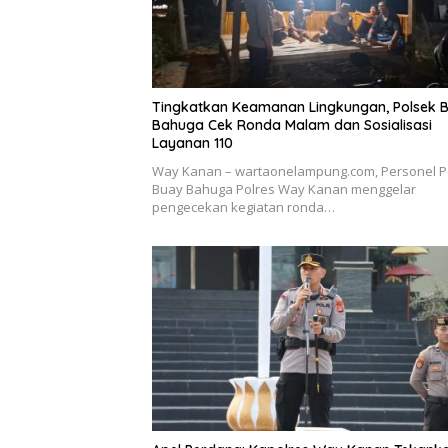
Tingkatkan Keamanan Lingkungan, Polsek 
Bahuga Cek Ronda Malam dan Sosialisasi
Layanan 110
Way Kanan – wartaonelampung.com, Personel P
Buay Bahuga Polres Way Kanan menggelar
pengecekan kegiatan ronda…