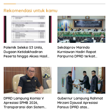
Rapat Paripurna DPRD
Lampung
Rekomendasi untuk kamu
Polemik Seleksi S3 Unila,
Sekdaprov Marindo
Dugaan Ketidakhadiran
Kurniawan Hadiri Rapat
Peserta hingga Akses Hasil
Paripurna DPRD terkait
Seleksi Jadi Sorotan
Perubahan Program
Pembentukan Peraturan
Daerah Provinsi Lampung
Tahun 2026
DPRD Lampung Komisi V
Gubernur Lampung Rahmat
Apresiasi SPMB 2026,
Mirzani Djausal Apresiasi
Transparansi dan Sistem
Pansus DPRD atas