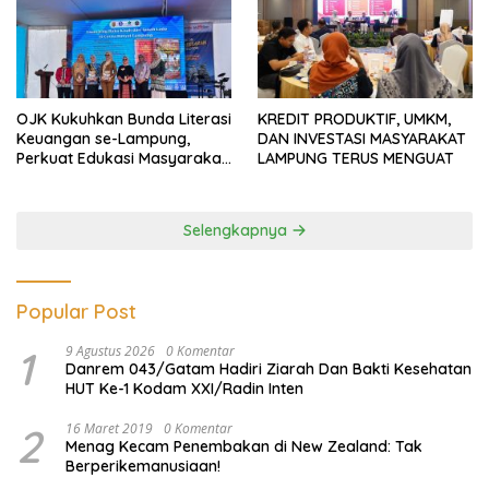
OJK Kukuhkan Bunda Literasi
KREDIT PRODUKTIF, UMKM,
Keuangan se-Lampung,
DAN INVESTASI MASYARAKAT
Perkuat Edukasi Masyarakat
LAMPUNG TERUS MENGUAT
Lawan Pinjol dan Investasi
Ilegal
Selengkapnya
Popular Post
1
9 Agustus 2026
0 Komentar
Danrem 043/Gatam Hadiri Ziarah Dan Bakti Kesehatan
HUT Ke-1 Kodam XXI/Radin Inten
2
16 Maret 2019
0 Komentar
Menag Kecam Penembakan di New Zealand: Tak
Berperikemanusiaan!