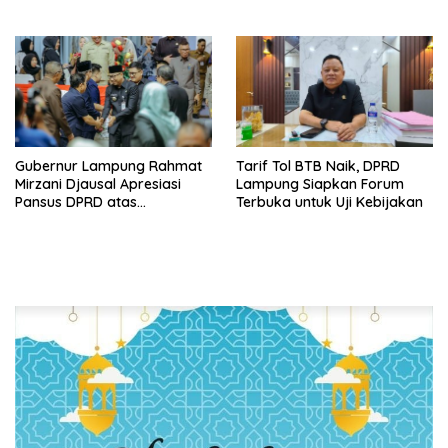
Real Time Dinilai Jadi
Pendalaman Substansi LKPJ
Terobosan Dinas pendidikan
Tahun Anggaran 2025 dalam
yang Sukses
Rapat Paripurna DPRD
Lampung
Gubernur Lampung Rahmat
Tarif Tol BTB Naik, DPRD
Mirzani Djausal Apresiasi
Lampung Siapkan Forum
Pansus DPRD atas
Terbuka untuk Uji Kebijakan
Pendalaman Substansi LKPJ
Tahun Anggaran 2025 dalam
Rapat Paripurna DPRD
Lampung