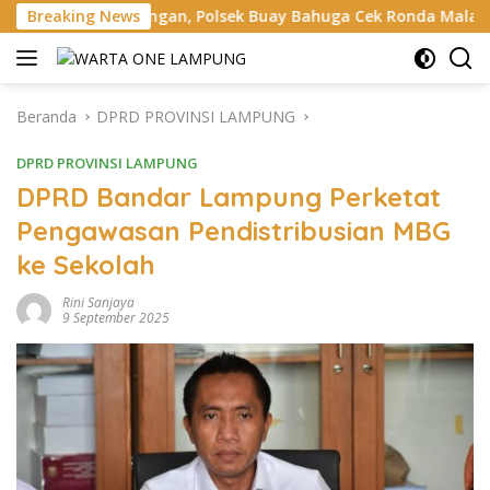
Langsung
ngan, Polsek Buay Bahuga Cek Ronda Malam dan Sosialisasi L
Breaking News
ke
konten
Beranda
DPRD PROVINSI LAMPUNG
DPRD PROVINSI LAMPUNG
DPRD Bandar Lampung Perketat
Pengawasan Pendistribusian MBG
ke Sekolah
Rini Sanjaya
9 September 2025