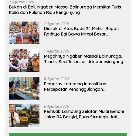
7 Agustus 2026
Bukan di Bali, Ngaben Massal Balinuraga Memikat Turis
Italia dan Puluhan Ribu Pengunjung
7 Agustus 2026
Diarak di Atas Bade 24 Meter, Bupati
Radityo Egi Bawa Mimpi Besar
Balinuraga Jadi ‘Penglipuran’ Kedua
pada 2027
7 Agustus 2026
Megahnya Ngaben Massal Balinuraga,
Tradisi Suci Terbesar di Indonesia yang
Menghidupkan Desa dan Merekatkan
Ikatan Keluarga
6 Agustus 2026
Pemprov Lampung Intensifkan
Percepatan Penanggulangan
Tuberkulosis di Tanggamus
6 Agustus 2026
Pemkab Lampung Selatan Mulai Benahi
Jalan RA Basyid, Ruas Strategis Jati
Agung Segera Dipoles Demi
Keselamatan Pengguna Jalan