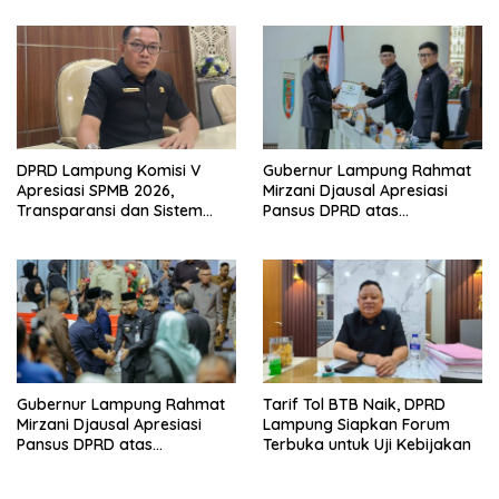
Pembentukan Peraturan
Daerah Provinsi Lampung
Tahun 2026
DPRD Lampung Komisi V
Gubernur Lampung Rahmat
Apresiasi SPMB 2026,
Mirzani Djausal Apresiasi
Transparansi dan Sistem
Pansus DPRD atas
Real Time Dinilai Jadi
Pendalaman Substansi LKPJ
Terobosan Dinas pendidikan
Tahun Anggaran 2025 dalam
yang Sukses
Rapat Paripurna DPRD
Lampung
Gubernur Lampung Rahmat
Tarif Tol BTB Naik, DPRD
Mirzani Djausal Apresiasi
Lampung Siapkan Forum
Pansus DPRD atas
Terbuka untuk Uji Kebijakan
Pendalaman Substansi LKPJ
Tahun Anggaran 2025 dalam