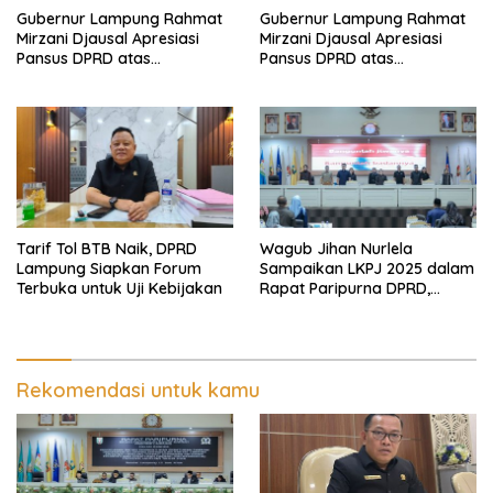
Gubernur Lampung Rahmat
Gubernur Lampung Rahmat
Mirzani Djausal Apresiasi
Mirzani Djausal Apresiasi
Pansus DPRD atas
Pansus DPRD atas
Pendalaman Substansi LKPJ
Pendalaman Substansi LKPJ
Tahun Anggaran 2025 dalam
Tahun Anggaran 2025 dalam
Rapat Paripurna DPRD
Rapat Paripurna DPRD
Lampung
Lampung
Tarif Tol BTB Naik, DPRD
Wagub Jihan Nurlela
Lampung Siapkan Forum
Sampaikan LKPJ 2025 dalam
Terbuka untuk Uji Kebijakan
Rapat Paripurna DPRD,
Pemprov Lampung Perkuat
Akuntabilitas dan
Keberlanjutan Pembangunan
Rekomendasi untuk kamu