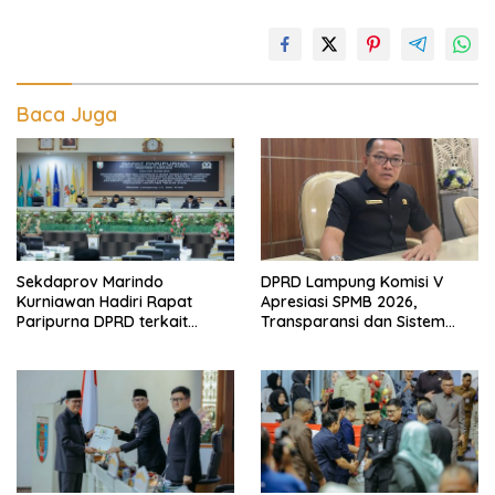
Baca Juga
Sekdaprov Marindo
DPRD Lampung Komisi V
Kurniawan Hadiri Rapat
Apresiasi SPMB 2026,
Paripurna DPRD terkait
Transparansi dan Sistem
Perubahan Program
Real Time Dinilai Jadi
Pembentukan Peraturan
Terobosan Dinas pendidikan
Daerah Provinsi Lampung
yang Sukses
Tahun 2026