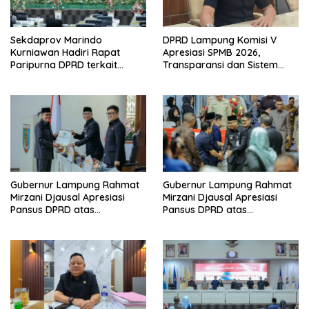
Sekdaprov Marindo
DPRD Lampung Komisi V
Kurniawan Hadiri Rapat
Apresiasi SPMB 2026,
Paripurna DPRD terkait
Transparansi dan Sistem
Perubahan Program
Real Time Dinilai Jadi
Pembentukan Peraturan
Terobosan Dinas pendidikan
Daerah Provinsi Lampung
yang Sukses
Tahun 2026
Gubernur Lampung Rahmat
Gubernur Lampung Rahmat
Mirzani Djausal Apresiasi
Mirzani Djausal Apresiasi
Pansus DPRD atas
Pansus DPRD atas
Pendalaman Substansi LKPJ
Pendalaman Substansi LKPJ
Tahun Anggaran 2025 dalam
Tahun Anggaran 2025 dalam
Rapat Paripurna DPRD
Rapat Paripurna DPRD
Lampung
Lampung