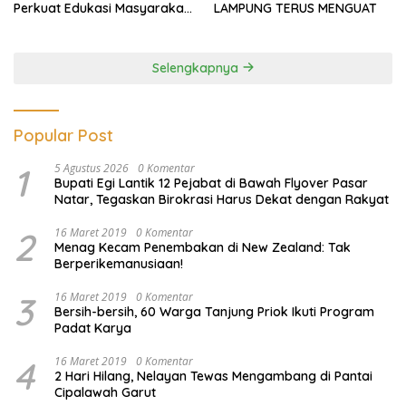
Perkuat Edukasi Masyarakat
LAMPUNG TERUS MENGUAT
Lawan Pinjol dan Investasi
Ilegal
Selengkapnya
Popular Post
1
5 Agustus 2026
0 Komentar
Bupati Egi Lantik 12 Pejabat di Bawah Flyover Pasar
Natar, Tegaskan Birokrasi Harus Dekat dengan Rakyat
2
16 Maret 2019
0 Komentar
Menag Kecam Penembakan di New Zealand: Tak
Berperikemanusiaan!
3
16 Maret 2019
0 Komentar
Bersih-bersih, 60 Warga Tanjung Priok Ikuti Program
Padat Karya
4
16 Maret 2019
0 Komentar
2 Hari Hilang, Nelayan Tewas Mengambang di Pantai
Cipalawah Garut