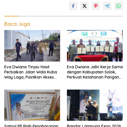
Baca Juga
Eva Dwiana Tinjau Hasil
Eva Dwiana Jalin Kerja Sama
Perbaikan Jalan Wala Kuba
dengan Kabupaten Solok,
Way Laga, Pastikan Akses
Perkuat Ketahanan Pangan
Warga Kembali Aman dan
dan Kendalikan Inflasi
Nyaman
Satpol PP Raih Penghargaan
Bandar Lampung Expo 2026