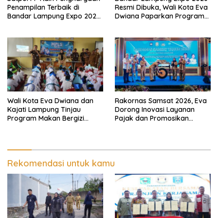
Penampilan Terbaik di
Resmi Dibuka, Wali Kota Eva
Bandar Lampung Expo 2026,
Dwiana Paparkan Program
Wali Kota Eva Dwiana Ajak
Gratis dan Target Jadikan
Tingkatkan Pelayanan untuk
Kota Gerbang Investasi
Masyarakat
Lampung
Wali Kota Eva Dwiana dan
Rakornas Samsat 2026, Eva
Kajati Lampung Tinjau
Dorong Inovasi Layanan
Program Makan Bergizi
Pajak dan Promosikan
Gratis, Pastikan Menu
Bandar Lampung
Berkualitas dan Tepat
Sasaran
Rekomendasi untuk kamu