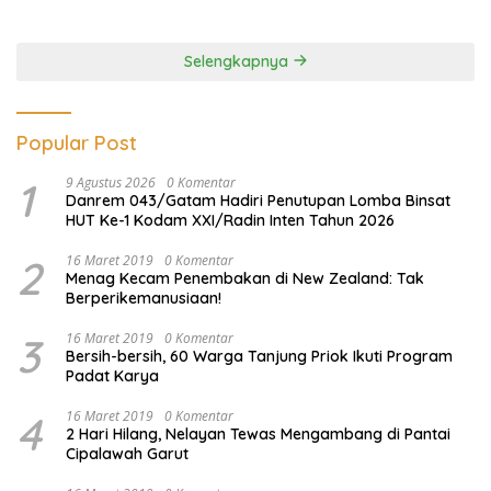
Lawan Pinjol dan Investasi
Ilegal
Selengkapnya
Popular Post
1
9 Agustus 2026
0 Komentar
Danrem 043/Gatam Hadiri Penutupan Lomba Binsat
HUT Ke-1 Kodam XXI/Radin Inten Tahun 2026
2
16 Maret 2019
0 Komentar
Menag Kecam Penembakan di New Zealand: Tak
Berperikemanusiaan!
3
16 Maret 2019
0 Komentar
Bersih-bersih, 60 Warga Tanjung Priok Ikuti Program
Padat Karya
4
16 Maret 2019
0 Komentar
2 Hari Hilang, Nelayan Tewas Mengambang di Pantai
Cipalawah Garut