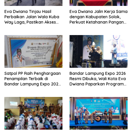
Eva Dwiana Tinjau Hasil
Eva Dwiana Jalin Kerja Sama
Perbaikan Jalan Wala Kuba
dengan Kabupaten Solok,
Way Laga, Pastikan Akses
Perkuat Ketahanan Pangan
Warga Kembali Aman dan
dan Kendalikan Inflasi
Nyaman
Satpol PP Raih Penghargaan
Bandar Lampung Expo 2026
Penampilan Terbaik di
Resmi Dibuka, Wali Kota Eva
Bandar Lampung Expo 2026,
Dwiana Paparkan Program
Wali Kota Eva Dwiana Ajak
Gratis dan Target Jadikan
Tingkatkan Pelayanan untuk
Kota Gerbang Investasi
Masyarakat
Lampung