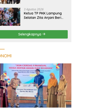
Massal Dinilai Miliki Daya
Tarik Nasional
3 Agustus 2026
Ketua TP PKK Lampung
Selatan Zita Anjani Beri
Perhatian Khusus Anak
Berisiko Stunting di
Sidomulyo
Selengkapnya
ONOMI