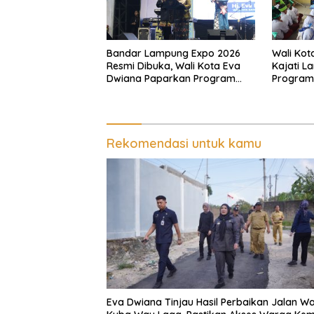
Bandar Lampung Expo 2026
Wali Kot
Resmi Dibuka, Wali Kota Eva
Kajati L
Dwiana Paparkan Program
Program 
Gratis dan Target Jadikan
Pastikan
Kota Gerbang Investasi
Tepat S
Lampung
Rekomendasi untuk kamu
Eva Dwiana Tinjau Hasil Perbaikan Jalan Wa