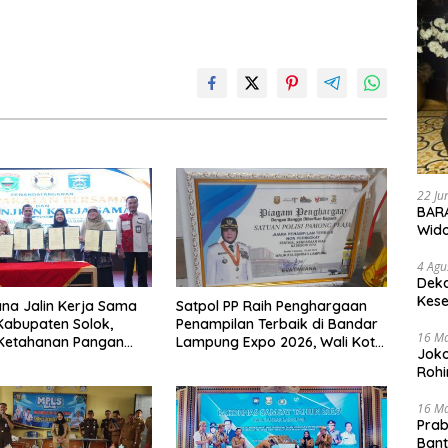
22 Ju
BARA
Wid
4 Agu
Deka
Kese
na Jalin Kerja Sama
Satpol PP Raih Penghargaan
abupaten Solok,
Penampilan Terbaik di Bandar
16 M
 Ketahanan Pangan
Lampung Expo 2026, Wali Kota
Joko
likan Inflasi
Eva Dwiana Ajak Tingkatkan
Rohi
Pelayanan untuk Masyarakat
16 M
Prab
Ban