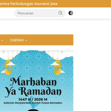
a
Bupati Egi Dorong ASN hingga Generasi Muda Kuasai 
DAERAH