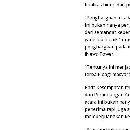
kualitas hidup dan 
“Penghargaan ini ada
Ini bukan hanya peng
dari semangat keb
yang lebih baik,” u
penghargaan pada ma
iNews Tower.
“Tentunya ini menja
terbaik bagi masyar
Pada kesempatan te
dan Perlindungan An
acara ini bukan ha
penerima tapi juga 
memperjuangkan kese
“Acara ini bukan ha