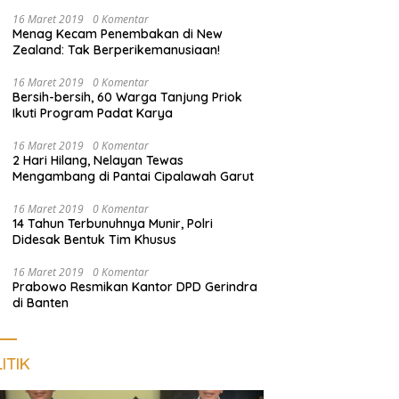
Harus Dekat dengan Rakyat
16 Maret 2019
0 Komentar
Menag Kecam Penembakan di New
Zealand: Tak Berperikemanusiaan!
16 Maret 2019
0 Komentar
Bersih-bersih, 60 Warga Tanjung Priok
Ikuti Program Padat Karya
16 Maret 2019
0 Komentar
2 Hari Hilang, Nelayan Tewas
Mengambang di Pantai Cipalawah Garut
16 Maret 2019
0 Komentar
14 Tahun Terbunuhnya Munir, Polri
Didesak Bentuk Tim Khusus
16 Maret 2019
0 Komentar
Prabowo Resmikan Kantor DPD Gerindra
di Banten
ITIK