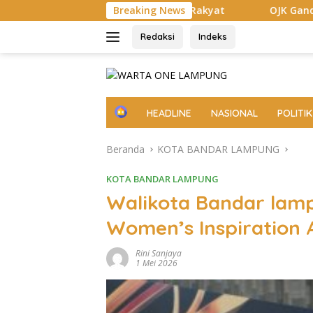
Langsung
dengan Rakyat
OJK Gandeng Pemkab Pesisir Barat Perlua
Breaking News
ke
konten
Redaksi
Indeks
H
HEADLINE
NASIONAL
POLITIK
o
m
Beranda
KOTA BANDAR LAMPUNG
e
KOTA BANDAR LAMPUNG
Walikota Bandar lam
Women’s Inspiration
Rini Sanjaya
1 Mei 2026