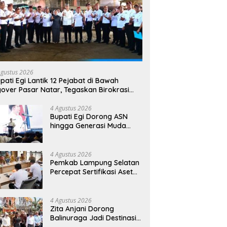
Agustus 2026
pati Egi Lantik 12 Pejabat di Bawah
yover Pasar Natar, Tegaskan Birokrasi
rus Dekat dengan Rakyat
4 Agustus 2026
Bupati Egi Dorong ASN
hingga Generasi Muda
Kuasai AI, Siapkan SDM
Lampung Selatan Hadapi
Era Digital
4 Agustus 2026
Pemkab Lampung Selatan
Percepat Sertifikasi Aset
Daerah, Bidik Peningkatan
Nilai MCSP KPK
4 Agustus 2026
Zita Anjani Dorong
Balinuraga Jadi Destinasi
Wisata Budaya, Ngaben