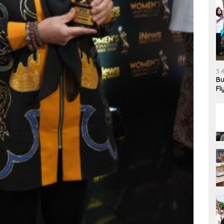
5 
Bu
Fl
Ha