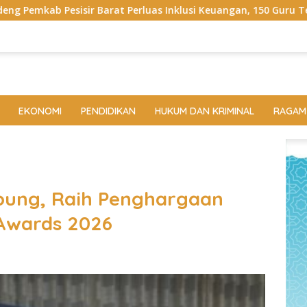
s Inklusi Keuangan, 150 Guru Terima Perlindungan Asuransi Jiw
EKONOMI
PENDIDIKAN
HUKUM DAN KRIMINAL
RAGAM
pung, Raih Penghargaan
 Awards 2026