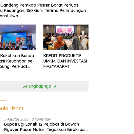
Gandeng Pemkab Pesisir Barat Perluas
usi Keuangan, 150 Guru Terima Perlindungan
ansi Jiwa
 Kukuhkan Bunda
KREDIT PRODUKTIF,
rasi Keuangan se-
UMKM, DAN INVESTASI
ung, Perkuat
MASYARAKAT
asi Masyarakat
LAMPUNG TERUS
n Pinjol dan
MENGUAT
tasi Ilegal
Selengkapnya
ular Post
5 Agustus 2026
0 Komentar
Bupati Egi Lantik 12 Pejabat di Bawah
Flyover Pasar Natar, Tegaskan Birokrasi