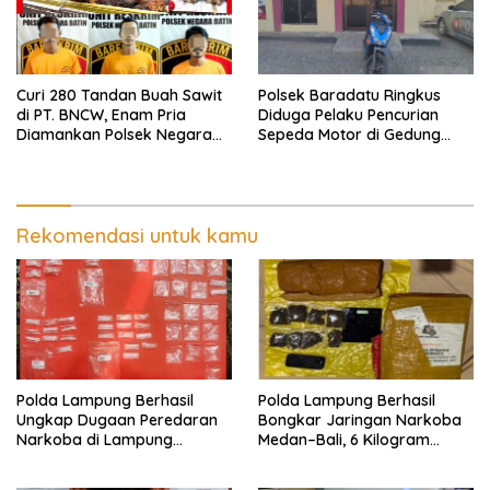
Curi 280 Tandan Buah Sawit
Polsek Baradatu Ringkus
di PT. BNCW, Enam Pria
Diduga Pelaku Pencurian
Diamankan Polsek Negara
Sepeda Motor di Gedung
Batin
Pakuon
Rekomendasi untuk kamu
Polda Lampung Berhasil
Polda Lampung Berhasil
Ungkap Dugaan Peredaran
Bongkar Jaringan Narkoba
Narkoba di Lampung
Medan–Bali, 6 Kilogram
Tengah, Empat Terduga
Ganja Digagalkan
Pelaku Diamankan