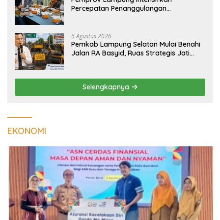
Percepatan Penanggulangan
Tuberkulosis di Tanggamus
6 Agustus 2026
Pemkab Lampung Selatan Mulai Benahi
Jalan RA Basyid, Ruas Strategis Jati
Agung Segera Dipoles Demi
Keselamatan Pengguna Jalan
Selengkapnya
EKONOMI