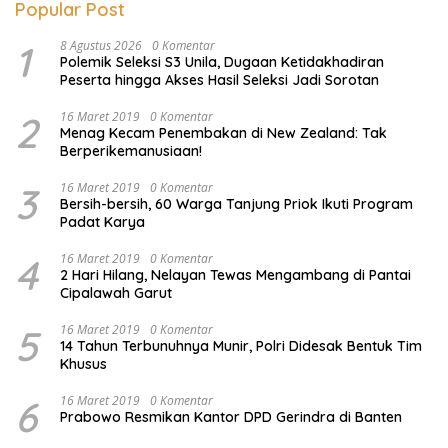
Popular Post
1
8 Agustus 2026
0 Komentar
Polemik Seleksi S3 Unila, Dugaan Ketidakhadiran
Peserta hingga Akses Hasil Seleksi Jadi Sorotan
2
16 Maret 2019
0 Komentar
Menag Kecam Penembakan di New Zealand: Tak
Berperikemanusiaan!
3
16 Maret 2019
0 Komentar
Bersih-bersih, 60 Warga Tanjung Priok Ikuti Program
Padat Karya
4
16 Maret 2019
0 Komentar
2 Hari Hilang, Nelayan Tewas Mengambang di Pantai
Cipalawah Garut
5
16 Maret 2019
0 Komentar
14 Tahun Terbunuhnya Munir, Polri Didesak Bentuk Tim
Khusus
6
16 Maret 2019
0 Komentar
Prabowo Resmikan Kantor DPD Gerindra di Banten