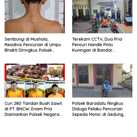
Sembunyi di Mushola,
Terekam CCTV, Dua Pria
Residivis Pencurian di Umpu
Pencuri Handle Pintu
Bhakti Diringkus Polsek
Kuningan di Bandar
Umpu Semenguk
Lampung Dibekuk
Curi 280 Tandan Buah Sawit
Polsek Baradatu Ringkus
di PT. BNCW, Enam Pria
Diduga Pelaku Pencurian
Diamankan Polsek Negara
Sepeda Motor di Gedung
Batin
Pakuon