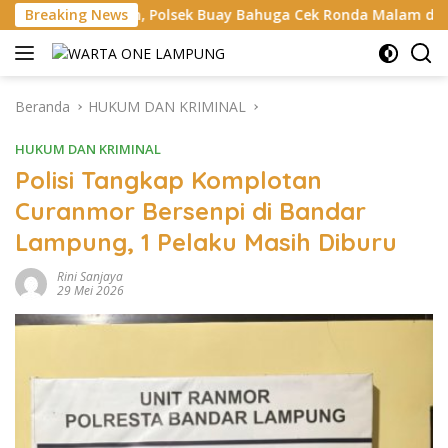
Langsung
lsek Buay Bahuga Cek Ronda Malam dan Sosialisasi Layanan 1
Breaking News
ke
konten
Beranda
HUKUM DAN KRIMINAL
HUKUM DAN KRIMINAL
Polisi Tangkap Komplotan
Curanmor Bersenpi di Bandar
Lampung, 1 Pelaku Masih Diburu
Rini Sanjaya
29 Mei 2026