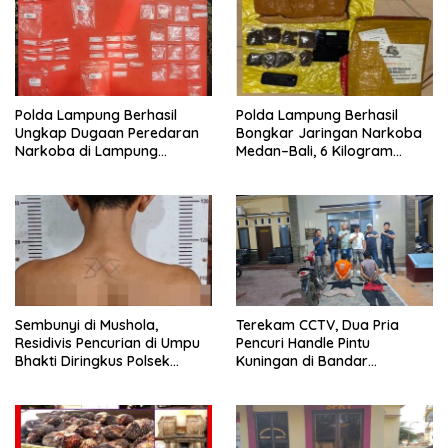
Polda Lampung Berhasil
Polda Lampung Berhasil
Ungkap Dugaan Peredaran
Bongkar Jaringan Narkoba
Narkoba di Lampung
Medan–Bali, 6 Kilogram
Tengah, Empat Terduga
Ganja Digagalkan
Pelaku Diamankan
Sembunyi di Mushola,
Terekam CCTV, Dua Pria
Residivis Pencurian di Umpu
Pencuri Handle Pintu
Bhakti Diringkus Polsek
Kuningan di Bandar
Umpu Semenguk
Lampung Dibekuk