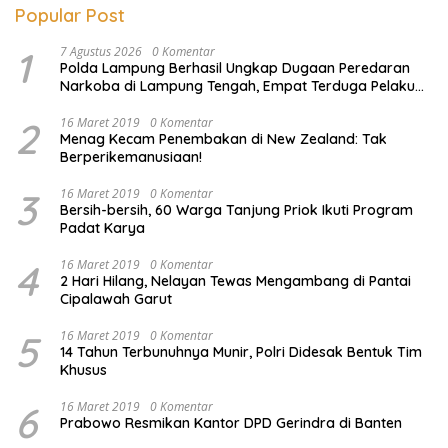
Popular Post
1
7 Agustus 2026
0 Komentar
Polda Lampung Berhasil Ungkap Dugaan Peredaran
Narkoba di Lampung Tengah, Empat Terduga Pelaku
Diamankan
2
16 Maret 2019
0 Komentar
Menag Kecam Penembakan di New Zealand: Tak
Berperikemanusiaan!
3
16 Maret 2019
0 Komentar
Bersih-bersih, 60 Warga Tanjung Priok Ikuti Program
Padat Karya
4
16 Maret 2019
0 Komentar
2 Hari Hilang, Nelayan Tewas Mengambang di Pantai
Cipalawah Garut
5
16 Maret 2019
0 Komentar
14 Tahun Terbunuhnya Munir, Polri Didesak Bentuk Tim
Khusus
6
16 Maret 2019
0 Komentar
Prabowo Resmikan Kantor DPD Gerindra di Banten