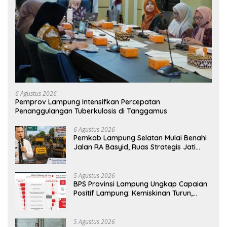
6 Agustus 2026
Pemprov Lampung Intensifkan Percepatan
Penanggulangan Tuberkulosis di Tanggamus
6 Agustus 2026
Pemkab Lampung Selatan Mulai Benahi
Jalan RA Basyid, Ruas Strategis Jati
Agung Segera Dipoles Demi
Keselamatan Pengguna Jalan
5 Agustus 2026
BPS Provinsi Lampung Ungkap Capaian
Positif Lampung: Kemiskinan Turun,
Inflasi Terkendali, Ekonomi Terus
Tumbuh
5 Agustus 2026