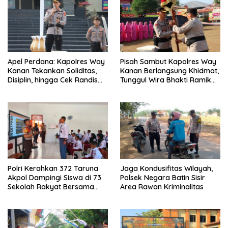
Apel Perdana: Kapolres Way
Pisah Sambut Kapolres Way
Kanan Tekankan Soliditas,
Kanan Berlangsung Khidmat,
Disiplin, hingga Cek Randis
Tunggul Wira Bhakti Ramik
dan Senpi Dinas
Ragom Resmi Beralih
Polri Kerahkan 372 Taruna
Jaga Kondusifitas Wilayah,
Akpol Dampingi Siswa di 73
Polsek Negara Batin Sisir
Sekolah Rakyat Bersama
Area Rawan Kriminalitas
Taruna Akademi TNI