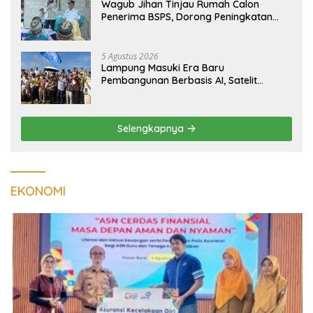
Wagub Jihan Tinjau Rumah Calon
Penerima BSPS, Dorong Peningkatan
Kualitas Hunian Warga dan Serap
Aspirasi Masyarakat
5 Agustus 2026
Lampung Masuki Era Baru
Pembangunan Berbasis AI, Satelit
Hiperspektral Lampung-1 Resmi
Mengorbit
Selengkapnya
EKONOMI