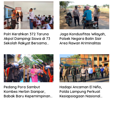
Polri Kerahkan 372 Taruna
Jaga Kondusifitas Wilayah,
Akpol Dampingi Siswa di 73
Polsek Negara Batin Sisir
Sekolah Rakyat Bersama
Area Rawan Kriminalitas
Taruna Akademi TNI
Pedang Pora Sambut
Hadapi Ancaman El Niño,
Kombes Herbin Sianipar,
Polda Lampung Perkuat
Babak Baru Kepemimpinan
Kesiapsiagaan Nasional
di Polresta Bandar Lampung
Antisipasi Karhutla