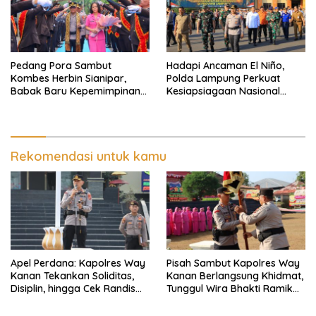
Pedang Pora Sambut
Hadapi Ancaman El Niño,
Kombes Herbin Sianipar,
Polda Lampung Perkuat
Babak Baru Kepemimpinan
Kesiapsiagaan Nasional
di Polresta Bandar Lampung
Antisipasi Karhutla
Rekomendasi untuk kamu
Apel Perdana: Kapolres Way
Pisah Sambut Kapolres Way
Kanan Tekankan Soliditas,
Kanan Berlangsung Khidmat,
Disiplin, hingga Cek Randis
Tunggul Wira Bhakti Ramik
dan Senpi Dinas
Ragom Resmi Beralih