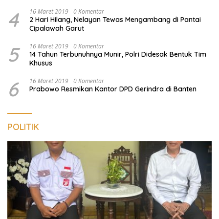
4
16 Maret 2019
0 Komentar
2 Hari Hilang, Nelayan Tewas Mengambang di Pantai
Cipalawah Garut
5
16 Maret 2019
0 Komentar
14 Tahun Terbunuhnya Munir, Polri Didesak Bentuk Tim
Khusus
6
16 Maret 2019
0 Komentar
Prabowo Resmikan Kantor DPD Gerindra di Banten
POLITIK