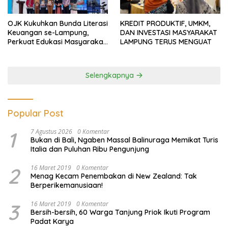
OJK Kukuhkan Bunda Literasi
KREDIT PRODUKTIF, UMKM,
Keuangan se-Lampung,
DAN INVESTASI MASYARAKAT
Perkuat Edukasi Masyarakat
LAMPUNG TERUS MENGUAT
Lawan Pinjol dan Investasi
Ilegal
Selengkapnya
Popular Post
1
7 Agustus 2026
0 Komentar
Bukan di Bali, Ngaben Massal Balinuraga Memikat Turis
Italia dan Puluhan Ribu Pengunjung
2
16 Maret 2019
0 Komentar
Menag Kecam Penembakan di New Zealand: Tak
Berperikemanusiaan!
3
16 Maret 2019
0 Komentar
Bersih-bersih, 60 Warga Tanjung Priok Ikuti Program
Padat Karya