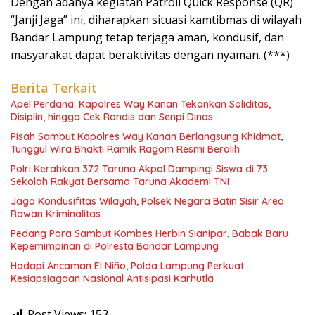
Dengan adanya kegiatan Patroli Quick Response (QR)
“Janji Jaga” ini, diharapkan situasi kamtibmas di wilayah
Bandar Lampung tetap terjaga aman, kondusif, dan
masyarakat dapat beraktivitas dengan nyaman. (***)
Berita Terkait
Apel Perdana: Kapolres Way Kanan Tekankan Soliditas,
Disiplin, hingga Cek Randis dan Senpi Dinas
Pisah Sambut Kapolres Way Kanan Berlangsung Khidmat,
Tunggul Wira Bhakti Ramik Ragom Resmi Beralih
Polri Kerahkan 372 Taruna Akpol Dampingi Siswa di 73
Sekolah Rakyat Bersama Taruna Akademi TNI
Jaga Kondusifitas Wilayah, Polsek Negara Batin Sisir Area
Rawan Kriminalitas
Pedang Pora Sambut Kombes Herbin Sianipar, Babak Baru
Kepemimpinan di Polresta Bandar Lampung
Hadapi Ancaman El Niño, Polda Lampung Perkuat
Kesiapsiagaan Nasional Antisipasi Karhutla
Post Views:
153