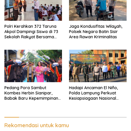
Polri Kerahkan 372 Taruna
Jaga Kondusifitas Wilayah,
Akpol Dampingi Siswa di 73
Polsek Negara Batin Sisir
Sekolah Rakyat Bersama
Area Rawan Kriminalitas
Taruna Akademi TNI
Pedang Pora Sambut
Hadapi Ancaman El Niño,
Kombes Herbin Sianipar,
Polda Lampung Perkuat
Babak Baru Kepemimpinan
Kesiapsiagaan Nasional
di Polresta Bandar Lampung
Antisipasi Karhutla
Rekomendasi untuk kamu