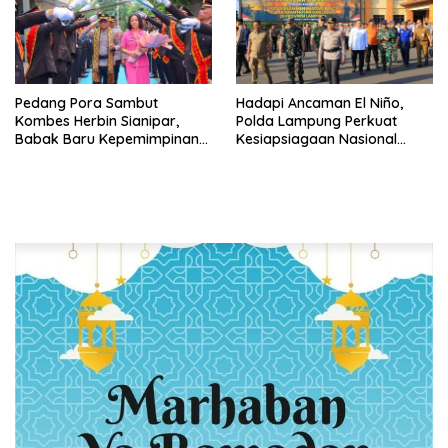
Pedang Pora Sambut
Hadapi Ancaman El Niño,
Kombes Herbin Sianipar,
Polda Lampung Perkuat
Babak Baru Kepemimpinan
Kesiapsiagaan Nasional
di Polresta Bandar Lampung
Antisipasi Karhutla