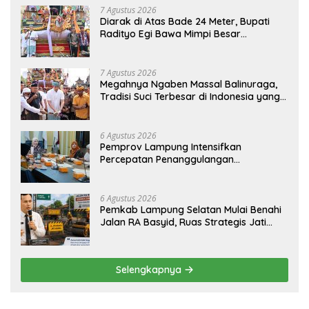
7 Agustus 2026
Diarak di Atas Bade 24 Meter, Bupati
Radityo Egi Bawa Mimpi Besar
Balinuraga Jadi ‘Penglipuran’ Kedua
pada 2027
7 Agustus 2026
Megahnya Ngaben Massal Balinuraga,
Tradisi Suci Terbesar di Indonesia yang
Menghidupkan Desa dan Merekatkan
Ikatan Keluarga
6 Agustus 2026
Pemprov Lampung Intensifkan
Percepatan Penanggulangan
Tuberkulosis di Tanggamus
6 Agustus 2026
Pemkab Lampung Selatan Mulai Benahi
Jalan RA Basyid, Ruas Strategis Jati
Agung Segera Dipoles Demi
Keselamatan Pengguna Jalan
Selengkapnya