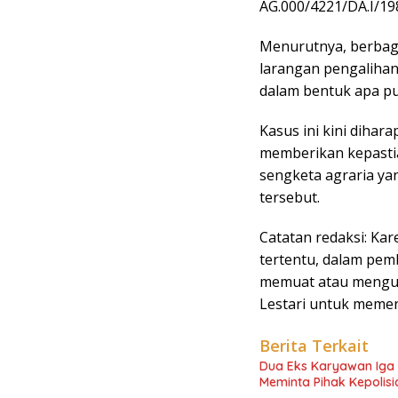
AG.000/4221/DA.I/19
Menurutnya, berbaga
larangan pengalihan
dalam bentuk apa pu
Kasus ini kini diha
memberikan kepasti
sengketa agraria ya
tersebut.
Catatan redaksi: Ka
tertentu, dalam pem
memuat atau mengup
Lestari untuk memen
Berita Terkait
Dua Eks Karyawan Iga K
Meminta Pihak Kepolisi