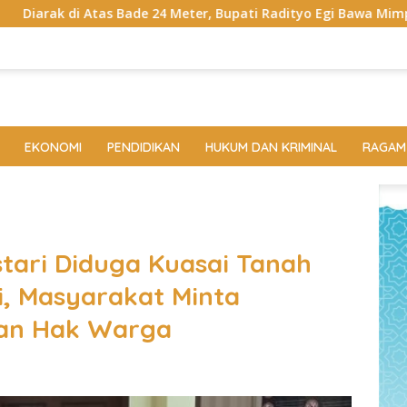
 Meter, Bupati Radityo Egi Bawa Mimpi Besar Balinuraga Jadi ‘P
EKONOMI
PENDIDIKAN
HUKUM DAN KRIMINAL
RAGAM
tari Diduga Kuasai Tanah
i, Masyarakat Minta
kan Hak Warga