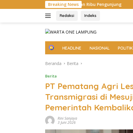
Langsung
ia dan Puluhan Ribu Pengunjung
Breaking News
Diarak di Atas Bade 24
ke
konten
Redaksi
Indeks
H
HEADLINE
NASIONAL
POLITIK
o
m
Beranda
Berita
e
Berita
PT Pematang Agri Les
Transmigrasi di Mesuj
Pemerintah Kembali
Rini Sanjaya
3 Juni 2026