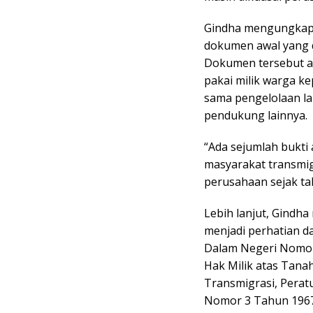
Gindha mengungkapk
dokumen awal yang d
Dokumen tersebut ant
pakai milik warga ke
sama pengelolaan la
pendukung lainnya.
“Ada sejumlah bukti
masyarakat transmigr
perusahaan sejak ta
Lebih lanjut, Gindha
menjadi perhatian d
Dalam Negeri Nomor
Hak Milik atas Tana
Transmigrasi, Perat
Nomor 3 Tahun 196