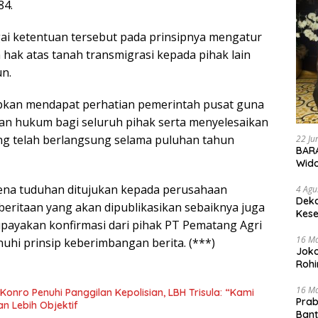
84.
i ketentuan tersebut pada prinsipnya mengatur
 hak atas tanah transmigrasi kepada pihak lain
n.
rapkan mendapat perhatian pemerintah pusat guna
an hukum bagi seluruh pihak serta menyelesaikan
ng telah berlangsung selama puluhan tahun
22 Ju
BARA
Wid
rena tuduhan ditujukan kepada perusahaan
4 Agu
Deka
beritaan yang akan dipublikasikan sebaiknya juga
Kese
ayakan konfirmasi dari pihak PT Pematang Agri
16 M
uhi prinsip keberimbangan berita. (***)
Joko
Rohi
16 M
onro Penuhi Panggilan Kepolisian, LBH Trisula: “Kami
Prab
an Lebih Objektif
Ban