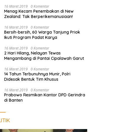
Pengunjung
16 Maret 2019
0 Komentar
Menag Kecam Penembakan di New
Zealand: Tak Berperikemanusiaan!
16 Maret 2019
0 Komentar
Bersih-bersih, 60 Warga Tanjung Priok
Ikuti Program Padat Karya
16 Maret 2019
0 Komentar
2 Hari Hilang, Nelayan Tewas
Mengambang di Pantai Cipalawah Garut
16 Maret 2019
0 Komentar
14 Tahun Terbunuhnya Munir, Polri
Didesak Bentuk Tim Khusus
16 Maret 2019
0 Komentar
Prabowo Resmikan Kantor DPD Gerindra
di Banten
ITIK