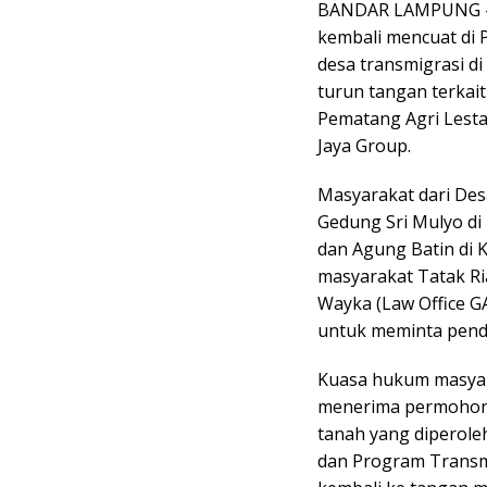
BANDAR LAMPUNG – 
kembali mencuat di P
desa transmigrasi d
turun tangan terkai
Pematang Agri Lesta
Jaya Group.
Masyarakat dari Des
Gedung Sri Mulyo d
dan Agung Batin di 
masyarakat Tatak R
Wayka (Law Office G
untuk meminta pen
Kuasa hukum masyar
menerima permohon
tanah yang diperole
dan Program Transmi