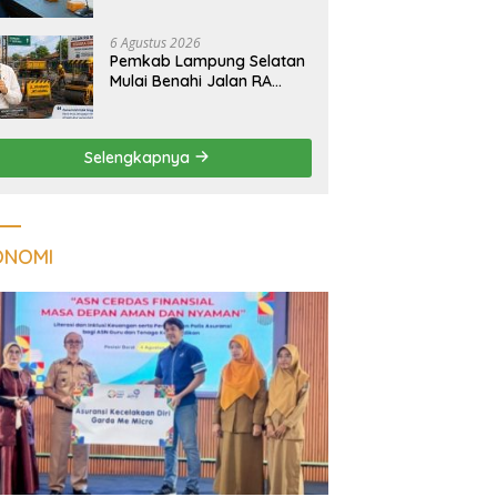
Tuberkulosis di
Tanggamus
6 Agustus 2026
Pemkab Lampung Selatan
Mulai Benahi Jalan RA
Basyid, Ruas Strategis Jati
Agung Segera Dipoles
Demi Keselamatan
Selengkapnya
Pengguna Jalan
ONOMI