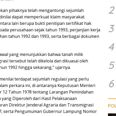
2
an pihaknya telah mengantongi sejumlah
inilai dapat memperkuat klaim masyarakat.
ara lain berupa bukti penitipan sertifikat hak
3
pada perusahaan sejak tahun 1993, perjanjian kerja
han tahun 1992 dan 1993, serta berbagai dokumen
4
 awal yang menunjukkan bahwa tanah milik
asi tersebut telah dikelola dan dikuasai oleh
5
hun 1992 hingga sekarang,” ujarnya.
 menilai terdapat sejumlah regulasi yang perlu
6
alam perkara ini, di antaranya Keputusan Menteri
 12 Tahun 1978 tentang Larangan Pemindahan
h yang Diperoleh dari Hasil Pelaksanaan
uran Direktur Jenderal Agraria dan Transmigrasi
POL
7, serta Pengumuman Gubernur Lampung Nomor