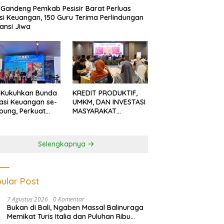
Gandeng Pemkab Pesisir Barat Perluas
usi Keuangan, 150 Guru Terima Perlindungan
ansi Jiwa
 Kukuhkan Bunda
KREDIT PRODUKTIF,
rasi Keuangan se-
UMKM, DAN INVESTASI
ung, Perkuat
MASYARAKAT
asi Masyarakat
LAMPUNG TERUS
n Pinjol dan
MENGUAT
tasi Ilegal
Selengkapnya
ular Post
7 Agustus 2026
0 Komentar
Bukan di Bali, Ngaben Massal Balinuraga
Memikat Turis Italia dan Puluhan Ribu