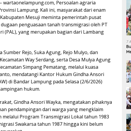
wartaonelampung.com, Persoalan agraria
rovinsi Lampung. Kali ini, masyarakat dari enam
i Kabupaten Mesuji meminta pemerintah pusat
t dugaan penguasaan tanah transmigrasi oleh PT
ri (PAL), yang merupakan bagian dari Lambang
7 
Bu
Me
a Sumber Rejo, Suka Agung, Rejo Mulyo, dan
Pe
i Kecamatan Way Serdang, serta Desa Mulya Agung
Kecamatan Simpang Pematang, melalui kuasa
ianto, mendatangi Kantor Hukum Gindha Ansori
AW) di Bandar Lampung pada Selasa (2/6/2026)
dampingan hukum.
akat, Gindha Ansori Wayka, mengatakan pihaknya
an pendampingan dari warga yang mengklaim
h melalui Program Transmigrasi Lokal tahun 1983
grasi Swakarsa tahun 1987 hingga kini belum