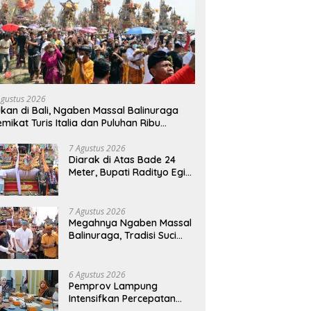
Agustus 2026
kan di Bali, Ngaben Massal Balinuraga
mikat Turis Italia dan Puluhan Ribu
ngunjung
7 Agustus 2026
Diarak di Atas Bade 24
Meter, Bupati Radityo Egi
Bawa Mimpi Besar
Balinuraga Jadi
‘Penglipuran’ Kedua pada
7 Agustus 2026
2027
Megahnya Ngaben Massal
Balinuraga, Tradisi Suci
Terbesar di Indonesia
yang Menghidupkan Desa
dan Merekatkan Ikatan
6 Agustus 2026
Keluarga
Pemprov Lampung
Intensifkan Percepatan
Penanggulangan