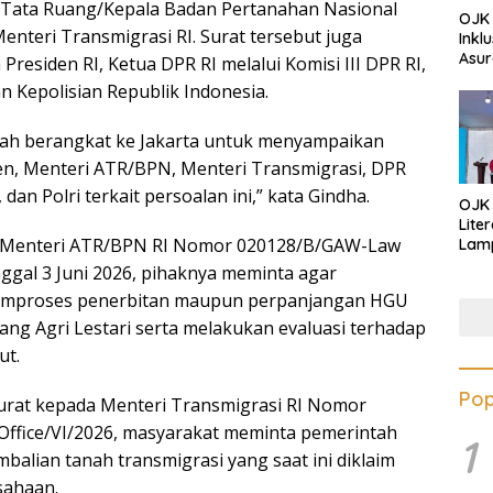
 Tata Ruang/Kepala Badan Pertanahan Nasional
OJK 
enteri Transmigrasi RI. Surat tersebut juga
Inkl
Asur
residen RI, Ketua DPR RI melalui Komisi III DPR RI,
n Kepolisian Republik Indonesia.
lah berangkat ke Jakarta untuk menyampaikan
en, Menteri ATR/BPN, Menteri Transmigrasi, DPR
dan Polri terkait persoalan ini,” kata Gindha.
OJK
Lite
 Menteri ATR/BPN RI Nomor 020128/B/GAW-Law
Lamp
Eduk
nggal 3 Juni 2026, pihaknya meminta agar
Lawa
emproses penerbitan maupun perpanjangan HGU
Inves
ng Agri Lestari serta melakukan evaluasi terhadap
ut.
Pop
urat kepada Menteri Transmigrasi RI Nomor
ffice/VI/2026, masyarakat meminta pemerintah
1
balian tanah transmigrasi yang saat ini diklaim
sahaan.