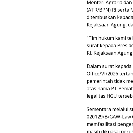
Menteri Agraria dan
(ATR/BPN) RI serta M
ditembuskan kepada P
Kejaksaan Agung, da
“Tim hukum kami te
surat kepada Presid
RI, Kejaksaan Agung, 
Dalam surat kepada
Office/VI/2026 terta
pemerintah tidak m
atas nama PT Pemata
legalitas HGU terseb
Sementara melalui s
020129/B/GAW-Law O
memfasilitasi pengem
masih dikuasai peru