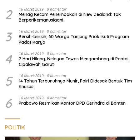
2
16 Maret 2019
0 Komentar
Menag Kecam Penembakan di New Zealand: Tak
Berperikemanusiaan!
3
16 Maret 2019
0 Komentar
Bersih-bersih, 60 Warga Tanjung Priok Ikuti Program
Padat Karya
4
16 Maret 2019
0 Komentar
2 Hari Hilang, Nelayan Tewas Mengambang di Pantai
Cipalawah Garut
5
16 Maret 2019
0 Komentar
14 Tahun Terbunuhnya Munir, Polri Didesak Bentuk Tim
Khusus
6
16 Maret 2019
0 Komentar
Prabowo Resmikan Kantor DPD Gerindra di Banten
POLITIK