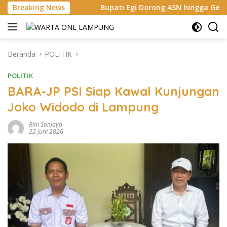
Langsung
iwa
Breaking News
Bupati Egi Dorong ASN hingga Generasi Muda Kuasa
ke
konten
Beranda
POLITIK
POLITIK
BARA-JP PSI Siap Kawal Kunjungan
Joko Widodo di Lampung
Rini Sanjaya
22 Juni 2026