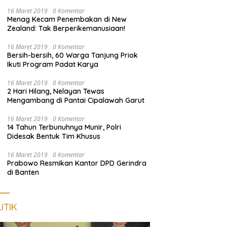
Empat Terduga Pelaku Diamankan
16 Maret 2019
0 Komentar
Menag Kecam Penembakan di New
Zealand: Tak Berperikemanusiaan!
16 Maret 2019
0 Komentar
Bersih-bersih, 60 Warga Tanjung Priok
Ikuti Program Padat Karya
16 Maret 2019
0 Komentar
2 Hari Hilang, Nelayan Tewas
Mengambang di Pantai Cipalawah Garut
16 Maret 2019
0 Komentar
14 Tahun Terbunuhnya Munir, Polri
Didesak Bentuk Tim Khusus
16 Maret 2019
0 Komentar
Prabowo Resmikan Kantor DPD Gerindra
di Banten
ITIK