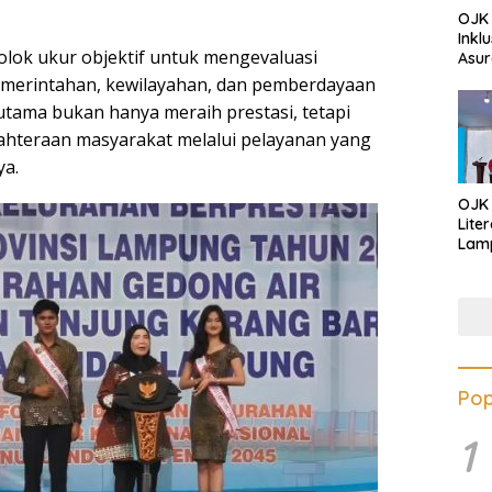
OJK 
Inkl
tolok ukur objektif untuk mengevaluasi
Asur
merintahan, kewilayahan, dan pemberdayaan
utama bukan hanya meraih prestasi, tetapi
ahteraan masyarakat melalui pelayanan yang
ya.
OJK
Lite
Lamp
Eduk
Lawa
Inves
Pop
1