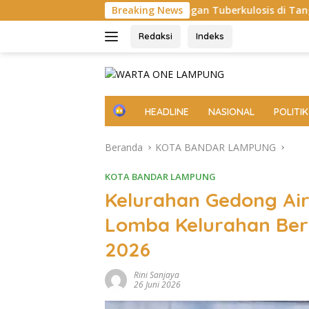
Langsung
anggulangan Tuberkulosis di Tanggamus
Breaking News
Apel Perdana:
ke
konten
Redaksi
Indeks
H
HEADLINE
NASIONAL
POLITIK
o
m
Beranda
KOTA BANDAR LAMPUNG
e
KOTA BANDAR LAMPUNG
Kelurahan Gedong Air
Lomba Kelurahan Ber
2026
Rini Sanjaya
26 Juni 2026