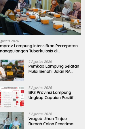
Agustus 2026
mprov Lampung Intensifkan Percepatan
nanggulangan Tuberkulosis di
anggamus
6 Agustus 2026
Pemkab Lampung Selatan
Mulai Benahi Jalan RA
Basyid, Ruas Strategis Jati
Agung Segera Dipoles
Demi Keselamatan
5 Agustus 2026
Pengguna Jalan
BPS Provinsi Lampung
Ungkap Capaian Positif
Lampung: Kemiskinan
Turun, Inflasi Terkendali,
Ekonomi Terus Tumbuh
5 Agustus 2026
Wagub Jihan Tinjau
Rumah Calon Penerima
BSPS, Dorong Peningkatan