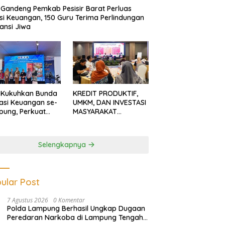
Gandeng Pemkab Pesisir Barat Perluas
usi Keuangan, 150 Guru Terima Perlindungan
ansi Jiwa
 Kukuhkan Bunda
KREDIT PRODUKTIF,
rasi Keuangan se-
UMKM, DAN INVESTASI
ung, Perkuat
MASYARAKAT
asi Masyarakat
LAMPUNG TERUS
n Pinjol dan
MENGUAT
tasi Ilegal
Selengkapnya
ular Post
7 Agustus 2026
0 Komentar
Polda Lampung Berhasil Ungkap Dugaan
Peredaran Narkoba di Lampung Tengah,