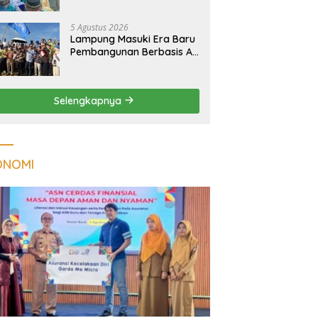
Kualitas Hunian Warga
dan Serap Aspirasi
5 Agustus 2026
Masyarakat
Lampung Masuki Era Baru
Pembangunan Berbasis AI,
Satelit Hiperspektral
Lampung-1 Resmi
Mengorbit
Selengkapnya
ONOMI