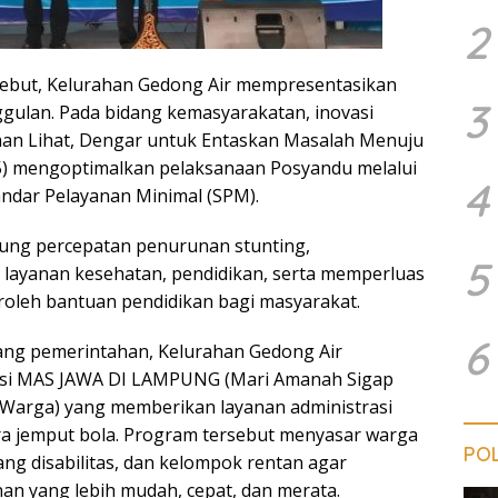
2
sebut, Kelurahan Gedong Air mempresentasikan
3
ggulan. Pada bidang kemasyarakatan, inovasi
n Lihat, Dengar untuk Entaskan Masalah Menuju
5) mengoptimalkan pelaksanaan Posyandu melalui
4
ndar Pelayanan Minimal (SPM).
ung percepatan penurunan stunting,
5
layanan kesehatan, pendidikan, serta memperluas
leh bantuan pendidikan bagi masyarakat.
6
ang pemerintahan, Kelurahan Gedong Air
si MAS JAWA DI LAMPUNG (Mari Amanah Sigap
 Warga) yang memberikan layanan administrasi
a jemput bola. Program tersebut menyasar warga
POL
ang disabilitas, dan kelompok rentan agar
n yang lebih mudah, cepat, dan merata.