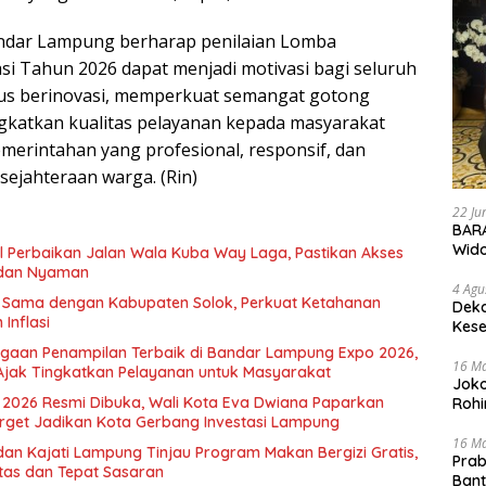
ndar Lampung berharap penilaian Lomba
si Tahun 2026 dapat menjadi motivasi bagi seluruh
rus berinovasi, memperkuat semangat gotong
gkatkan kualitas pelayanan kepada masyarakat
merintahan yang profesional, responsif, dan
sejahteraan warga. (Rin)
22 Ju
BARA
Wid
il Perbaikan Jalan Wala Kuba Way Laga, Pastikan Akses
dan Nyaman
4 Agu
a Sama dengan Kabupaten Solok, Perkuat Ketahanan
Deka
Inflasi
Kese
rgaan Penampilan Terbaik di Bandar Lampung Expo 2026,
16 M
Ajak Tingkatkan Pelayanan untuk Masyarakat
Joko
2026 Resmi Dibuka, Wali Kota Eva Dwiana Paparkan
Rohi
rget Jadikan Kota Gerbang Investasi Lampung
16 M
dan Kajati Lampung Tinjau Program Makan Bergizi Gratis,
Prab
itas dan Tepat Sasaran
Ban