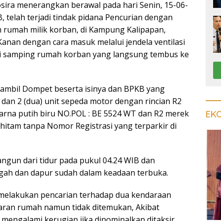
ira menerangkan berawal pada hari Senin, 15-06-
, telah terjadi tindak pidana Pencurian dengan
 rumah milik korban, di Kampung Kalipapan,
anan dengan cara masuk melalui jendela ventilasi
di samping rumah korban yang langsung tembus ke
ambil Dompet beserta isinya dan BPKB yang
 dan 2 (dua) unit sepeda motor dengan rincian R2
rna putih biru NO.POL : BE 5524 WT dan R2 merek
EK
itam tanpa Nomor Registrasi yang terparkir di
angun dari tidur pada pukul 04.24 WIB dan
gah dan dapur sudah dalam keadaan terbuka.
 melakukan pencarian terhadap dua kendaraan
taran rumah namun tidak ditemukan, Akibat
 mengalami kerugian jika dinominalkan ditaksir