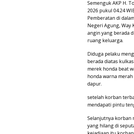
Semenguk AKP H. Tos
2026 pukul 04.24 WIB
Pemberatan di dalam
Negeri Agung, Way K
angin yang berada 
ruang keluarga.
Diduga pelaku meng
berada diatas kulkas
merek honda beat wa
honda warna merah h
dapur.
setelah korban terb
mendapati pintu ten
Selanjutnya korban
yang hilang di sepu
kejadiaan itu korban