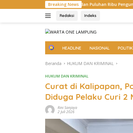
Langsung
 Italia dan Puluhan Ribu Pengunjung
Breaking News
Diarak di Atas Ba
ke
konten
Redaksi
Indeks
H
HEADLINE
NASIONAL
POLITIK
o
m
Beranda
HUKUM DAN KRIMINAL
e
HUKUM DAN KRIMINAL
Curat di Kalipapan,
Diduga Pelaku Curi 2
Rini Sanjaya
2 Juli 2026