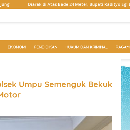
de 24 Meter, Bupati Radityo Egi Bawa Mimpi Besar Balinuraga Ja
EKONOMI
PENDIDIKAN
HUKUM DAN KRIMINAL
RAGAM
 Polsek Umpu Semenguk Bekuk
 Motor