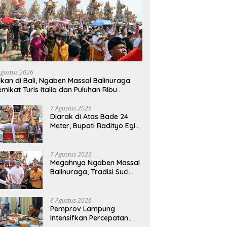
Agustus 2026
kan di Bali, Ngaben Massal Balinuraga
mikat Turis Italia dan Puluhan Ribu
ngunjung
7 Agustus 2026
Diarak di Atas Bade 24
Meter, Bupati Radityo Egi
Bawa Mimpi Besar
Balinuraga Jadi
‘Penglipuran’ Kedua pada
7 Agustus 2026
2027
Megahnya Ngaben Massal
Balinuraga, Tradisi Suci
Terbesar di Indonesia
yang Menghidupkan Desa
dan Merekatkan Ikatan
6 Agustus 2026
Keluarga
Pemprov Lampung
Intensifkan Percepatan
Penanggulangan