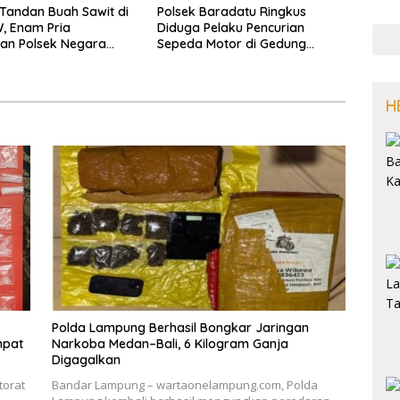
 Tandan Buah Sawit di
Polsek Baradatu Ringkus
, Enam Pria
Diduga Pelaku Pencurian
an Polsek Negara
Sepeda Motor di Gedung
Pakuon
H
Polda Lampung Berhasil Bongkar Jaringan
mpat
Narkoba Medan–Bali, 6 Kilogram Ganja
Digagalkan
torat
Bandar Lampung – wartaonelampung.com, Polda