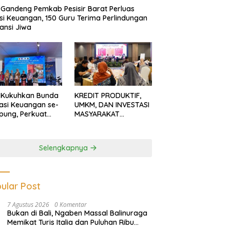
Gandeng Pemkab Pesisir Barat Perluas
usi Keuangan, 150 Guru Terima Perlindungan
ansi Jiwa
 Kukuhkan Bunda
KREDIT PRODUKTIF,
rasi Keuangan se-
UMKM, DAN INVESTASI
ung, Perkuat
MASYARAKAT
asi Masyarakat
LAMPUNG TERUS
n Pinjol dan
MENGUAT
tasi Ilegal
Selengkapnya
ular Post
7 Agustus 2026
0 Komentar
Bukan di Bali, Ngaben Massal Balinuraga
Memikat Turis Italia dan Puluhan Ribu