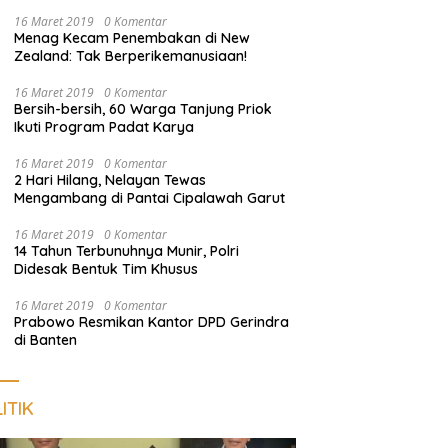
Pengunjung
16 Maret 2019
0 Komentar
Menag Kecam Penembakan di New
Zealand: Tak Berperikemanusiaan!
16 Maret 2019
0 Komentar
Bersih-bersih, 60 Warga Tanjung Priok
Ikuti Program Padat Karya
16 Maret 2019
0 Komentar
2 Hari Hilang, Nelayan Tewas
Mengambang di Pantai Cipalawah Garut
16 Maret 2019
0 Komentar
14 Tahun Terbunuhnya Munir, Polri
Didesak Bentuk Tim Khusus
16 Maret 2019
0 Komentar
Prabowo Resmikan Kantor DPD Gerindra
di Banten
ITIK