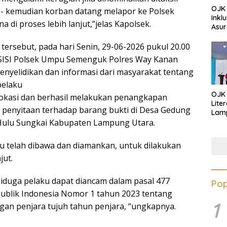
OJK 
00.- kemudian korban datang melapor ke Polsek
Inkl
di proses lebih lanjut,”jelas Kapolsek.
Asur
tersebut, pada hari Senin, 29-06-2026 pukul 20.00
SISI Polsek Umpu Semenguk Polres Way Kanan
enyelidikan dan informasi dari masyarakat tentang
pelaku
OJK
lokasi dan berhasil melakukan penangkapan
Lite
 penyitaan terhadap barang bukti di Desa Gedung
Lamp
Eduk
ulu Sungkai Kabupaten Lampung Utara.
Lawa
Inves
ku telah dibawa dan diamankan, untuk dilakukan
jut.
iduga pelaku dapat diancam dalam pasal 477
Pop
blik Indonesia Nomor 1 tahun 2023 tentang
1
an penjara tujuh tahun penjara, “ungkapnya.