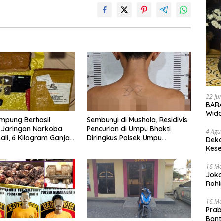
22 Ju
BARA
Wid
mpung Berhasil
Sembunyi di Mushola, Residivis
 Jaringan Narkoba
Pencurian di Umpu Bhakti
4 Agu
li, 6 Kilogram Ganja
Diringkus Polsek Umpu
Deka
kan
Semenguk
Kese
16 M
Joko
Rohi
16 M
Prab
Ban