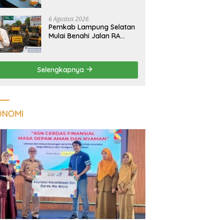
Tuberkulosis di
Tanggamus
6 Agustus 2026
Pemkab Lampung Selatan
Mulai Benahi Jalan RA
Basyid, Ruas Strategis Jati
Agung Segera Dipoles
Demi Keselamatan
Selengkapnya
Pengguna Jalan
ONOMI