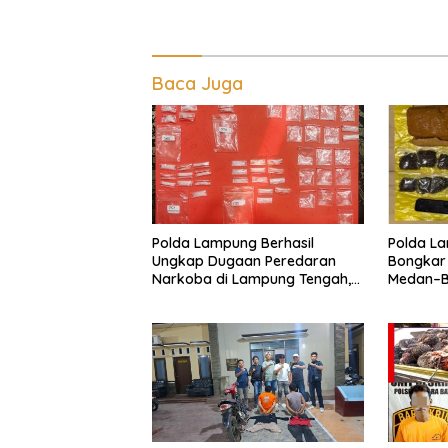
Baca Juga
Polda Lampung Berhasil
Polda La
Ungkap Dugaan Peredaran
Bongkar
Narkoba di Lampung Tengah,
Medan–Ba
Empat Terduga Pelaku
Digagal
Diamankan