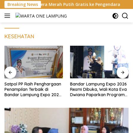
Langsung
era Merah Putih Gratis ke Pengendara
Breaking News
Bukan di Bali, N
ke
konten
KESEHATAN
Satpol PP Raih Penghargaan
Bandar Lampung Expo 2026
Penampilan Terbaik di
Resmi Dibuka, Wali Kota Eva
Bandar Lampung Expo 2026,
Dwiana Paparkan Program
Wali Kota Eva Dwiana Ajak
Gratis dan Target Jadikan
Tingkatkan Pelayanan untuk
Kota Gerbang Investasi
Masyarakat
Lampung