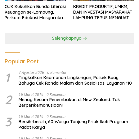
OJK Kukuhkan Bunda Literasi
KREDIT PRODUKTIF, UMKM,
Keuangan se-Lampung,
DAN INVESTASI MASYARAKAT
Perkuat Edukasi Masyarakat
LAMPUNG TERUS MENGUAT
Lawan Pinjol dan Investasi
Ilegal
Selengkapnya
Popular Post
1
7 Agustus 2026
0 Komentar
Tingkatkan Keamanan Lingkungan, Polsek Buay
Bahuga Cek Ronda Malam dan Sosialisasi Layanan 110
2
16 Maret 2019
0 Komentar
Menag Kecam Penembakan di New Zealand: Tak
Berperikemanusiaan!
3
16 Maret 2019
0 Komentar
Bersih-bersih, 60 Warga Tanjung Priok Ikuti Program
Padat Karya
16 Maret 2019
0 Komentar