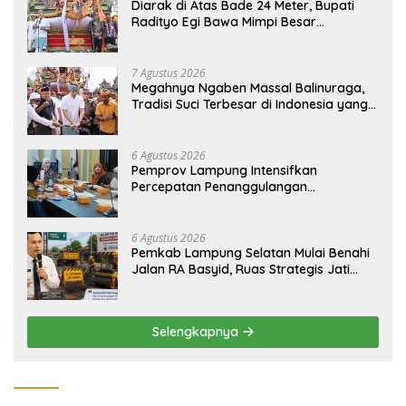
Diarak di Atas Bade 24 Meter, Bupati
Radityo Egi Bawa Mimpi Besar
Balinuraga Jadi ‘Penglipuran’ Kedua
pada 2027
7 Agustus 2026
Megahnya Ngaben Massal Balinuraga,
Tradisi Suci Terbesar di Indonesia yang
Menghidupkan Desa dan Merekatkan
Ikatan Keluarga
6 Agustus 2026
Pemprov Lampung Intensifkan
Percepatan Penanggulangan
Tuberkulosis di Tanggamus
6 Agustus 2026
Pemkab Lampung Selatan Mulai Benahi
Jalan RA Basyid, Ruas Strategis Jati
Agung Segera Dipoles Demi
Keselamatan Pengguna Jalan
Selengkapnya