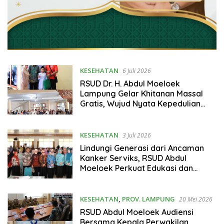
KESEHATAN
6 Juli 2026
RSUD Dr. H. Abdul Moeloek
Lampung Gelar Khitanan Massal
Gratis, Wujud Nyata Kepedulian
Sosial bagi Masyarakat
KESEHATAN
3 Juli 2026
Lindungi Generasi dari Ancaman
Kanker Serviks, RSUD Abdul
Moeloek Perkuat Edukasi dan
Perluas Cakupan Vaksin HPV
KESEHATAN
,
PROV. LAMPUNG
20 Mei 2026
RSUD Abdul Moeloek Audiensi
Bersama Kepala Perwakilan