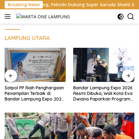
Langsung
njang, Pelindo Dukung Super Garuda Shield 2026
Breaking News
Danre
ke
konten
LAMPUNG UTARA
Satpol PP Raih Penghargaan
Bandar Lampung Expo 2026
Penampilan Terbaik di
Resmi Dibuka, Wali Kota Eva
Bandar Lampung Expo 2026,
Dwiana Paparkan Program
Wali Kota Eva Dwiana Ajak
Gratis dan Target Jadikan
Tingkatkan Pelayanan untuk
Kota Gerbang Investasi
Masyarakat
Lampung