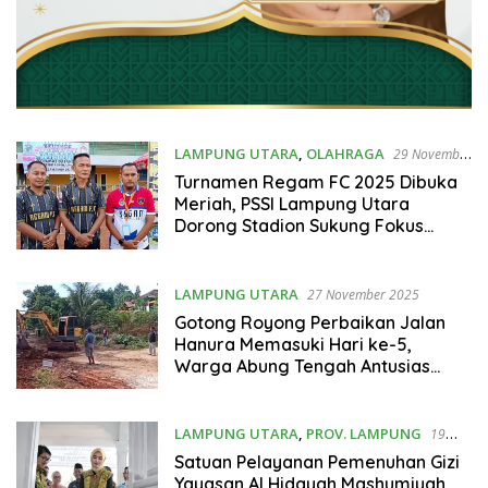
LAMPUNG UTARA
,
OLAHRAGA
29 November
2025
Turnamen Regam FC 2025 Dibuka
Meriah, PSSI Lampung Utara
Dorong Stadion Sukung Fokus
untuk Sepak Bola
LAMPUNG UTARA
27 November 2025
Gotong Royong Perbaikan Jalan
Hanura Memasuki Hari ke-5,
Warga Abung Tengah Antusias
Dukung Percepatan Akses
Transportasi
LAMPUNG UTARA
,
PROV. LAMPUNG
19
September 2025
Satuan Pelayanan Pemenuhan Gizi
Yayasan Al Hidayah Mashumiyah