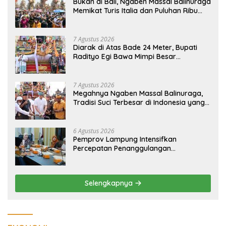
Bukan di Bali, Ngaben Massal Balinuraga
Memikat Turis Italia dan Puluhan Ribu
Pengunjung
7 Agustus 2026
Diarak di Atas Bade 24 Meter, Bupati
Radityo Egi Bawa Mimpi Besar
Balinuraga Jadi ‘Penglipuran’ Kedua
pada 2027
7 Agustus 2026
Megahnya Ngaben Massal Balinuraga,
Tradisi Suci Terbesar di Indonesia yang
Menghidupkan Desa dan Merekatkan
Ikatan Keluarga
6 Agustus 2026
Pemprov Lampung Intensifkan
Percepatan Penanggulangan
Tuberkulosis di Tanggamus
Selengkapnya