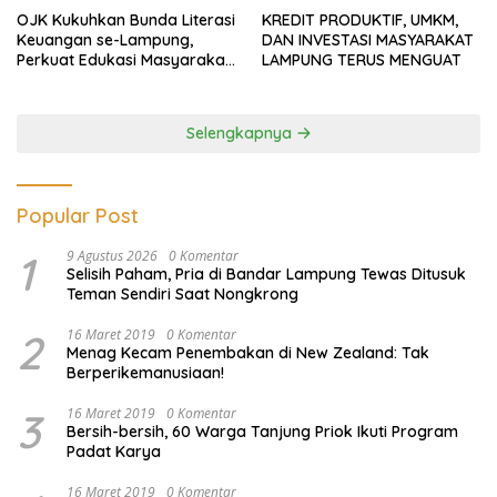
OJK Kukuhkan Bunda Literasi
KREDIT PRODUKTIF, UMKM,
Keuangan se-Lampung,
DAN INVESTASI MASYARAKAT
Perkuat Edukasi Masyarakat
LAMPUNG TERUS MENGUAT
Lawan Pinjol dan Investasi
Ilegal
Selengkapnya
Popular Post
1
9 Agustus 2026
0 Komentar
Selisih Paham, Pria di Bandar Lampung Tewas Ditusuk
Teman Sendiri Saat Nongkrong
2
16 Maret 2019
0 Komentar
Menag Kecam Penembakan di New Zealand: Tak
Berperikemanusiaan!
3
16 Maret 2019
0 Komentar
Bersih-bersih, 60 Warga Tanjung Priok Ikuti Program
Padat Karya
16 Maret 2019
0 Komentar