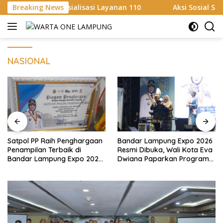
Langsung
ialisasi Layanan 110
Breaking News
Aksi Sosial Sambut HUT RI ke-81
ke
konten
NASIONAL
Satpol PP Raih Penghargaan
Bandar Lampung Expo 2026
Penampilan Terbaik di
Resmi Dibuka, Wali Kota Eva
Bandar Lampung Expo 2026,
Dwiana Paparkan Program
Wali Kota Eva Dwiana Ajak
Gratis dan Target Jadikan
Tingkatkan Pelayanan untuk
Kota Gerbang Investasi
Masyarakat
Lampung