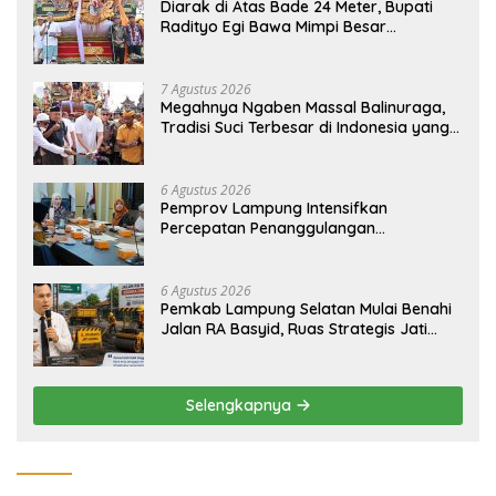
Diarak di Atas Bade 24 Meter, Bupati
Radityo Egi Bawa Mimpi Besar
Balinuraga Jadi ‘Penglipuran’ Kedua
pada 2027
7 Agustus 2026
Megahnya Ngaben Massal Balinuraga,
Tradisi Suci Terbesar di Indonesia yang
Menghidupkan Desa dan Merekatkan
Ikatan Keluarga
6 Agustus 2026
Pemprov Lampung Intensifkan
Percepatan Penanggulangan
Tuberkulosis di Tanggamus
6 Agustus 2026
Pemkab Lampung Selatan Mulai Benahi
Jalan RA Basyid, Ruas Strategis Jati
Agung Segera Dipoles Demi
Keselamatan Pengguna Jalan
Selengkapnya