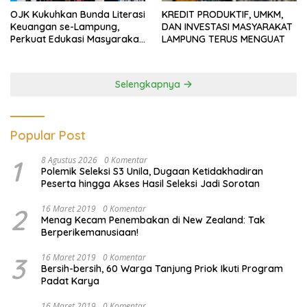
OJK Kukuhkan Bunda Literasi
KREDIT PRODUKTIF, UMKM,
Keuangan se-Lampung,
DAN INVESTASI MASYARAKAT
Perkuat Edukasi Masyarakat
LAMPUNG TERUS MENGUAT
Lawan Pinjol dan Investasi
Ilegal
Selengkapnya
Popular Post
1
8 Agustus 2026
0 Komentar
Polemik Seleksi S3 Unila, Dugaan Ketidakhadiran
Peserta hingga Akses Hasil Seleksi Jadi Sorotan
2
16 Maret 2019
0 Komentar
Menag Kecam Penembakan di New Zealand: Tak
Berperikemanusiaan!
3
16 Maret 2019
0 Komentar
Bersih-bersih, 60 Warga Tanjung Priok Ikuti Program
Padat Karya
16 Maret 2019
0 Komentar