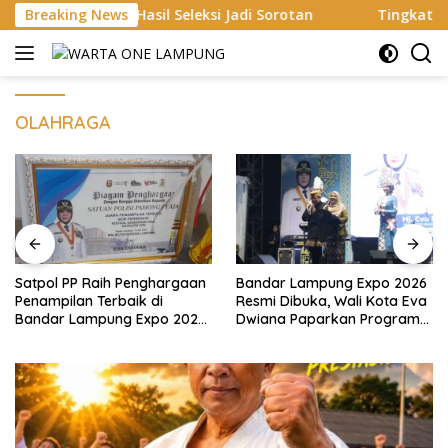
Langsung
Hasil Seleksi Jadi Sorotan
Breaking News
Tingkatkan Keamanan Lingk
ke
konten
OLAHRAGA
Satpol PP Raih Penghargaan
Bandar Lampung Expo 2026
Penampilan Terbaik di
Resmi Dibuka, Wali Kota Eva
Bandar Lampung Expo 2026,
Dwiana Paparkan Program
Wali Kota Eva Dwiana Ajak
Gratis dan Target Jadikan
Tingkatkan Pelayanan untuk
Kota Gerbang Investasi
Masyarakat
Lampung