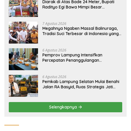
Diarak di Atas Bade 24 Meter, Bupati
Radityo Egi Bawa Mimpi Besar
Balinuraga Jadi ‘Penglipuran’ Kedua
pada 2027
7 Agustus 2026
Megahnya Ngaben Massal Balinuraga,
Tradisi Suci Terbesar di Indonesia yang
Menghidupkan Desa dan Merekatkan
Ikatan Keluarga
6 Agustus 2026
Pemprov Lampung Intensifkan
Percepatan Penanggulangan
Tuberkulosis di Tanggamus
6 Agustus 2026
Pemkab Lampung Selatan Mulai Benahi
Jalan RA Basyid, Ruas Strategis Jati
Agung Segera Dipoles Demi
Keselamatan Pengguna Jalan
Selengkapnya