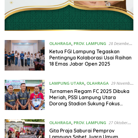
OLAHRAGA
,
PROV. LAMPUNG
28 Desember
2025
Ketua FGI Lampung Tegaskan
Pentingnya Kolaborasi Usai Raihan
18 Emas Jabar Open 2025
LAMPUNG UTARA
,
OLAHRAGA
29 November
2025
Turnamen Regam FC 2025 Dibuka
Meriah, PSSI Lampung Utara
Dorong Stadion Sukung Fokus
untuk Sepak Bola
OLAHRAGA
,
PROV. LAMPUNG
27 Oktober
2025
Gita Praja Saburai Pemprov
Lampung Sabet Juara Umum