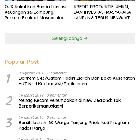
OJK Kukuhkan Bunda Literasi
KREDIT PRODUKTIF, UMKM,
Keuangan se-Lampung,
DAN INVESTASI MASYARAKAT
Perkuat Edukasi Masyarakat
LAMPUNG TERUS MENGUAT
Lawan Pinjol dan Investasi
Ilegal
Selengkapnya
Popular Post
1
9 Agustus 2026
0 Komentar
Danrem 043/Gatam Hadiri Ziarah Dan Bakti Kesehatan
HUT Ke-1 Kodam XXI/Radin Inten
2
16 Maret 2019
0 Komentar
Menag Kecam Penembakan di New Zealand: Tak
Berperikemanusiaan!
3
16 Maret 2019
0 Komentar
Bersih-bersih, 60 Warga Tanjung Priok Ikuti Program
Padat Karya
16 Maret 2019
0 Komentar