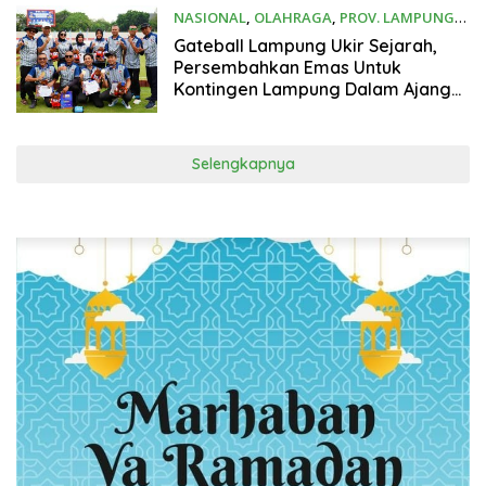
NASIONAL
,
OLAHRAGA
,
PROV. LAMPUNG
10 Oktober 2025
Gateball Lampung Ukir Sejarah,
Persembahkan Emas Untuk
Kontingen Lampung Dalam Ajang
PORNAS KORPRI XXVII Palembang
Selengkapnya