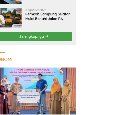
Tuberkulosis di
Tanggamus
6 Agustus 2026
Pemkab Lampung Selatan
Mulai Benahi Jalan RA
Basyid, Ruas Strategis Jati
Agung Segera Dipoles
Demi Keselamatan
Selengkapnya
Pengguna Jalan
ONOMI