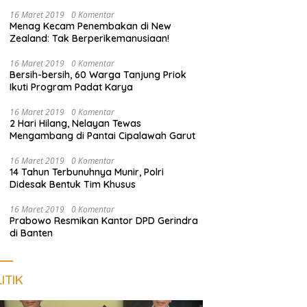
Nongkrong
16 Maret 2019
0 Komentar
Menag Kecam Penembakan di New
Zealand: Tak Berperikemanusiaan!
16 Maret 2019
0 Komentar
Bersih-bersih, 60 Warga Tanjung Priok
Ikuti Program Padat Karya
16 Maret 2019
0 Komentar
2 Hari Hilang, Nelayan Tewas
Mengambang di Pantai Cipalawah Garut
16 Maret 2019
0 Komentar
14 Tahun Terbunuhnya Munir, Polri
Didesak Bentuk Tim Khusus
16 Maret 2019
0 Komentar
Prabowo Resmikan Kantor DPD Gerindra
di Banten
ITIK