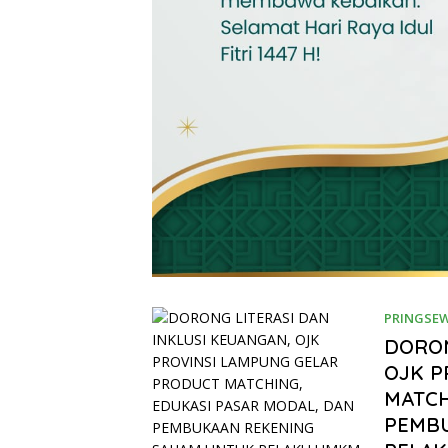
PRINGSE
DORON
OJK P
MATCH
PEMB