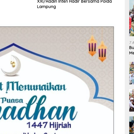
XXI/Radin Inten Hadir Bersama Polda
Lampung
7 
Bu
Me
Pe