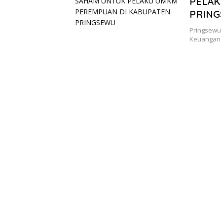
PELAK
PRIN
Pringsewu
Keuangan 