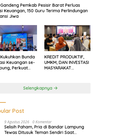
Gandeng Pemkab Pesisir Barat Perluas
usi Keuangan, 150 Guru Terima Perlindungan
ansi Jiwa
 Kukuhkan Bunda
KREDIT PRODUKTIF,
rasi Keuangan se-
UMKM, DAN INVESTASI
ung, Perkuat
MASYARAKAT
asi Masyarakat
LAMPUNG TERUS
n Pinjol dan
MENGUAT
tasi Ilegal
Selengkapnya
ular Post
9 Agustus 2026
0 Komentar
Selisih Paham, Pria di Bandar Lampung
Tewas Ditusuk Teman Sendiri Saat