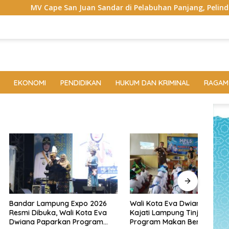
Sandar di Pelabuhan Panjang, Pelindo Dukung Super Garuda Shi
EKONOMI
PENDIDIKAN
HUKUM DAN KRIMINAL
RAGAM
Lampung Expo 2026
Wali Kota Eva Dwiana dan
Rako
buka, Wali Kota Eva
Kajati Lampung Tinjau
Doro
Paparkan Program
Program Makan Bergizi Gratis,
dan 