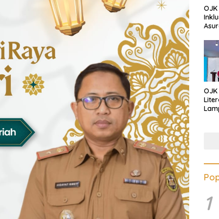
OJK 
Inkl
Asur
OJK
Lite
Lamp
Eduk
Lawa
Inves
Pop
1