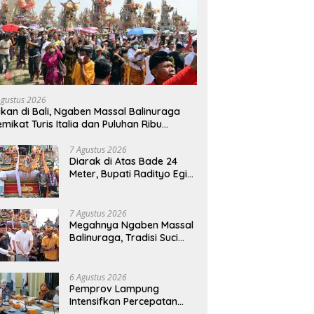
Agustus 2026
kan di Bali, Ngaben Massal Balinuraga
mikat Turis Italia dan Puluhan Ribu
ngunjung
7 Agustus 2026
Diarak di Atas Bade 24
Meter, Bupati Radityo Egi
Bawa Mimpi Besar
Balinuraga Jadi
‘Penglipuran’ Kedua pada
7 Agustus 2026
2027
Megahnya Ngaben Massal
Balinuraga, Tradisi Suci
Terbesar di Indonesia
yang Menghidupkan Desa
dan Merekatkan Ikatan
6 Agustus 2026
Keluarga
Pemprov Lampung
Intensifkan Percepatan
Penanggulangan