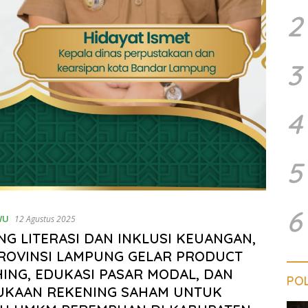
2
3
4
5
6
WU
12 Agustus 2025
G LITERASI DAN INKLUSI KEUANGAN,
ROVINSI LAMPUNG GELAR PRODUCT
ING, EDUKASI PASAR MODAL, DAN
POL
UKAAN REKENING SAHAM UNTUK