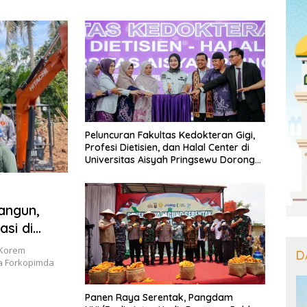
an Target Jadikan
Pastikan Menu Berkualitas dan
Lamp
bang Investasi
Tepat Sasaran
g
Peluncuran Fakultas Kedokteran Gigi,
Profesi Dietisien, dan Halal Center di
Universitas Aisyah Pringsewu Dorong
Peningkatan Kualitas Kesehatan
Masyarakat,
angun,
si di
 Korem
D
ma Forkopimda
Panen Raya Serentak, Pangdam