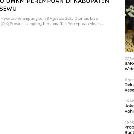
U UMKM PEREMPUAN DI KABUPATEN
GSEWU
 – wartaonelampung.com,8 Agustus 2025 Otoritas Jasa
(OJK) Provinsi Lampung bersama Tim Percepatan Akses…
22 Ju
BARA
Wid
4 Agu
Deka
Kese
16 M
Joko
Rohi
16 M
Prab
Ban