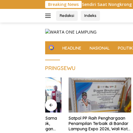
Langsung
tusuk Teman Sendiri Saat Nongkrong
Breaking News
MV Cape San Juan 
ke
konten
Redaksi
Indeks
H
HEADLINE
NASIONAL
POLITIK
o
m
e
PRINGSEWU
Jalin Kerja Sama
Satpol PP Raih Penghargaan
Bandar 
paten Solok,
Penampilan Terbaik di Bandar
Resmi Di
tahanan Pangan
Lampung Expo 2026, Wali Kota
Dwiana 