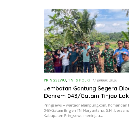
an Inflasi
Eva Dwiana Ajak Tingkatkan
Gratis d
Pelayanan untuk Masyarakat
Kota Ger
Lampun
PRINGSEWU
,
TNI & POLRI
17 Januari 2026
Jembatan Gantung Segera Dib
Danrem 043/Gatam Tinjau Loka
Gadingrejo Pringsewu
Pringsewu – wartaonelampung.com, Komandan
043/Gatam Brigjen TNI Haryantana, S.H., bersa
Kabupaten Pringsewu meninjau…