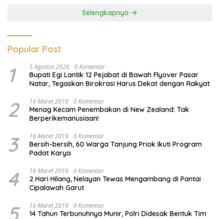
Selengkapnya
Popular Post
1
5 Agustus 2026
0 Komentar
Bupati Egi Lantik 12 Pejabat di Bawah Flyover Pasar
Natar, Tegaskan Birokrasi Harus Dekat dengan Rakyat
2
16 Maret 2019
0 Komentar
Menag Kecam Penembakan di New Zealand: Tak
Berperikemanusiaan!
3
16 Maret 2019
0 Komentar
Bersih-bersih, 60 Warga Tanjung Priok Ikuti Program
Padat Karya
4
16 Maret 2019
0 Komentar
2 Hari Hilang, Nelayan Tewas Mengambang di Pantai
Cipalawah Garut
5
16 Maret 2019
0 Komentar
14 Tahun Terbunuhnya Munir, Polri Didesak Bentuk Tim