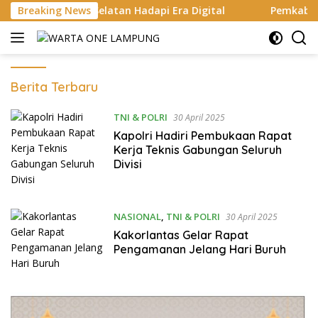
Langsung
 Selatan Hadapi Era Digital
Breaking News
Pemkab Lampung Selatan Pe
ke
konten
WARTA
Berita Terbaru
ONE
LAMPUNG
TNI & POLRI
30 April 2025
Kapolri Hadiri Pembukaan Rapat
Kerja Teknis Gabungan Seluruh
Divisi
NASIONAL
,
TNI & POLRI
30 April 2025
Kakorlantas Gelar Rapat
Pengamanan Jelang Hari Buruh