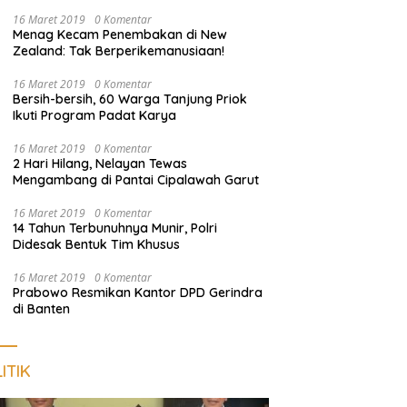
Nongkrong
16 Maret 2019
0 Komentar
Menag Kecam Penembakan di New
Zealand: Tak Berperikemanusiaan!
16 Maret 2019
0 Komentar
Bersih-bersih, 60 Warga Tanjung Priok
Ikuti Program Padat Karya
16 Maret 2019
0 Komentar
2 Hari Hilang, Nelayan Tewas
Mengambang di Pantai Cipalawah Garut
16 Maret 2019
0 Komentar
14 Tahun Terbunuhnya Munir, Polri
Didesak Bentuk Tim Khusus
16 Maret 2019
0 Komentar
Prabowo Resmikan Kantor DPD Gerindra
di Banten
ITIK