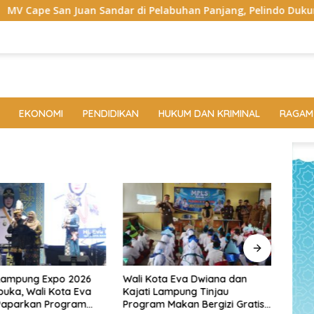
an Sandar di Pelabuhan Panjang, Pelindo Dukung Super Garuda 
EKONOMI
PENDIDIKAN
HUKUM DAN KRIMINAL
RAGAM
Lampung Expo 2026
Wali Kota Eva Dwiana dan
Rako
buka, Wali Kota Eva
Kajati Lampung Tinjau
Doro
Paparkan Program
Program Makan Bergizi Gratis,
dan 