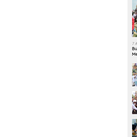
7 
Bu
Me
Pe