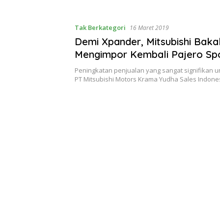
an Inflasi
Eva Dwiana Ajak Tingkatkan
Gratis d
Pelayanan untuk Masyarakat
Kota Ger
Lampun
Tak Berkategori
16 Maret 2019
Demi Xpander, Mitsubishi Baka
Mengimpor Kembali Pajero Sp
Peningkatan penjualan yang sangat signifikan u
PT Mitsubishi Motors Krama Yudha Sales Indon