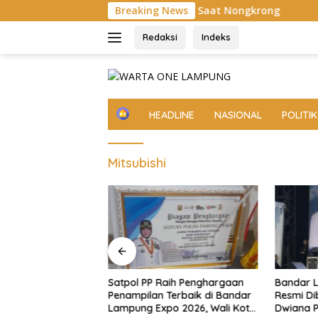
Langsung
Ditusuk Teman Sendiri Saat Nongkrong
Breaking News
MV Cape San Ju
ke
konten
Redaksi
Indeks
H
HEADLINE
NASIONAL
POLITIK
o
m
e
Mitsubishi
Jalin Kerja Sama
Satpol PP Raih Penghargaan
Bandar 
paten Solok,
Penampilan Terbaik di Bandar
Resmi Di
tahanan Pangan
Lampung Expo 2026, Wali Kota
Dwiana 