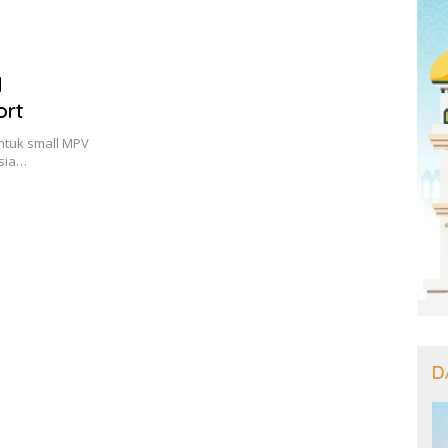
an Target Jadikan
Pastikan Menu Berkualitas dan
Lamp
bang Investasi
Tepat Sasaran
g
l
ort
ntuk small MPV
esia…
D