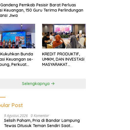
Gandeng Pemkab Pesisir Barat Perluas
usi Keuangan, 150 Guru Terima Perlindungan
ansi Jiwa
 Kukuhkan Bunda
KREDIT PRODUKTIF,
rasi Keuangan se-
UMKM, DAN INVESTASI
ung, Perkuat
MASYARAKAT
asi Masyarakat
LAMPUNG TERUS
n Pinjol dan
MENGUAT
tasi Ilegal
Selengkapnya
ular Post
9 Agustus 2026
0 Komentar
Selisih Paham, Pria di Bandar Lampung
Tewas Ditusuk Teman Sendiri Saat