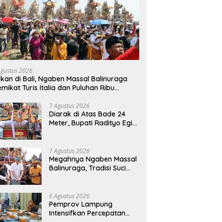
Agustus 2026
kan di Bali, Ngaben Massal Balinuraga
mikat Turis Italia dan Puluhan Ribu
ngunjung
7 Agustus 2026
Diarak di Atas Bade 24
Meter, Bupati Radityo Egi
Bawa Mimpi Besar
Balinuraga Jadi
‘Penglipuran’ Kedua pada
7 Agustus 2026
2027
Megahnya Ngaben Massal
Balinuraga, Tradisi Suci
Terbesar di Indonesia
yang Menghidupkan Desa
dan Merekatkan Ikatan
6 Agustus 2026
Keluarga
Pemprov Lampung
Intensifkan Percepatan
Penanggulangan