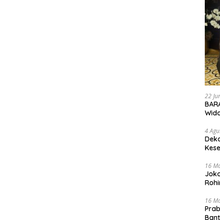
22 Ju
BARA
Wid
4 Agu
Deka
Kese
16 M
Joko
Rohi
16 M
Prab
Ban