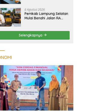
Tuberkulosis di
Tanggamus
6 Agustus 2026
Pemkab Lampung Selatan
Mulai Benahi Jalan RA
Basyid, Ruas Strategis Jati
Agung Segera Dipoles
Demi Keselamatan
Selengkapnya
Pengguna Jalan
ONOMI