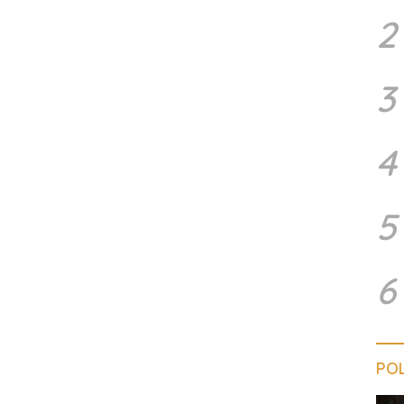
2
3
4
5
6
POL