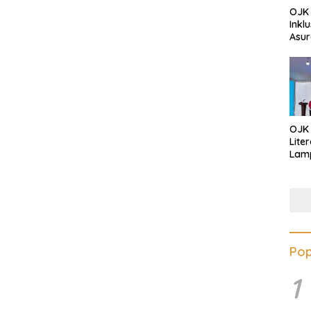
OJK 
Inkl
Asur
OJK
Lite
Lamp
Eduk
Lawa
Inves
Pop
1