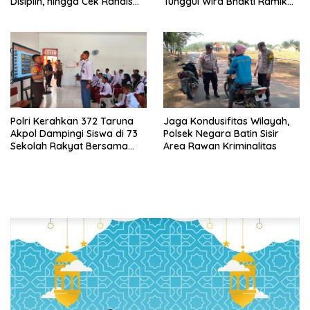
Disiplin, hingga Cek Randis
Tunggul Wira Bhakti Ramik
dan Senpi Dinas
Ragom Resmi Beralih
Polri Kerahkan 372 Taruna
Jaga Kondusifitas Wilayah,
Akpol Dampingi Siswa di 73
Polsek Negara Batin Sisir
Sekolah Rakyat Bersama
Area Rawan Kriminalitas
Taruna Akademi TNI