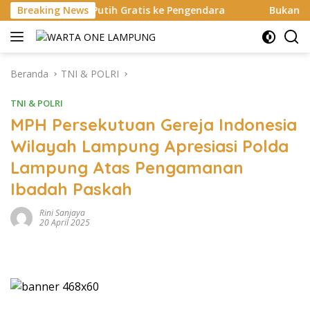
Langsung
Putih Gratis ke Pengendara
Breaking News
Bukan di Bali, Ngaben Mass
ke
konten
Beranda
TNI & POLRI
TNI & POLRI
MPH Persekutuan Gereja Indonesia
Wilayah Lampung Apresiasi Polda
Lampung Atas Pengamanan
Ibadah Paskah
Rini Sanjaya
20 April 2025