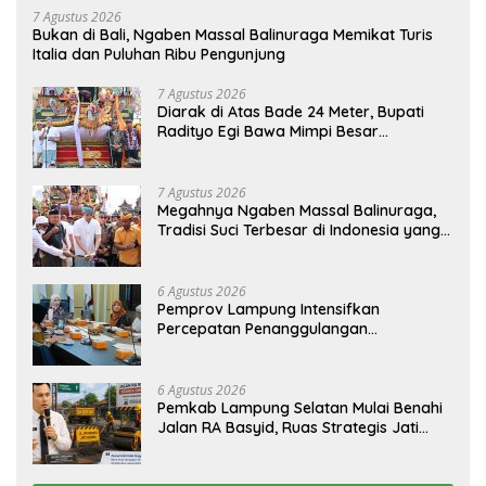
7 Agustus 2026
Bukan di Bali, Ngaben Massal Balinuraga Memikat Turis
Italia dan Puluhan Ribu Pengunjung
7 Agustus 2026
Diarak di Atas Bade 24 Meter, Bupati
Radityo Egi Bawa Mimpi Besar
Balinuraga Jadi ‘Penglipuran’ Kedua
pada 2027
7 Agustus 2026
Megahnya Ngaben Massal Balinuraga,
Tradisi Suci Terbesar di Indonesia yang
Menghidupkan Desa dan Merekatkan
Ikatan Keluarga
6 Agustus 2026
Pemprov Lampung Intensifkan
Percepatan Penanggulangan
Tuberkulosis di Tanggamus
6 Agustus 2026
Pemkab Lampung Selatan Mulai Benahi
Jalan RA Basyid, Ruas Strategis Jati
Agung Segera Dipoles Demi
Keselamatan Pengguna Jalan