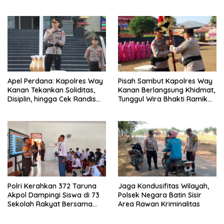
dan Sosialisasi Layanan 110
Merah Putih Gratis ke
Pengendara
Apel Perdana: Kapolres Way
Pisah Sambut Kapolres Way
Kanan Tekankan Soliditas,
Kanan Berlangsung Khidmat,
Disiplin, hingga Cek Randis
Tunggul Wira Bhakti Ramik
dan Senpi Dinas
Ragom Resmi Beralih
Polri Kerahkan 372 Taruna
Jaga Kondusifitas Wilayah,
Akpol Dampingi Siswa di 73
Polsek Negara Batin Sisir
Sekolah Rakyat Bersama
Area Rawan Kriminalitas
Taruna Akademi TNI