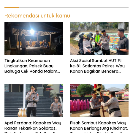
Rekomendasi untuk kamu
Tingkatkan Keamanan
Aksi Sosial Sambut HUT RI
Lingkungan, Polsek Buay
ke-81, Satlantas Polres Way
Bahuga Cek Ronda Malam
Kanan Bagikan Bendera
dan Sosialisasi Layanan 110
Merah Putih Gratis ke
Pengendara
Apel Perdana: Kapolres Way
Pisah Sambut Kapolres Way
Kanan Tekankan Soliditas,
Kanan Berlangsung Khidmat,