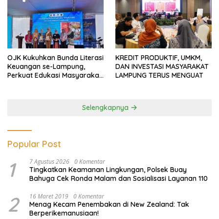
OJK Kukuhkan Bunda Literasi
KREDIT PRODUKTIF, UMKM,
Keuangan se-Lampung,
DAN INVESTASI MASYARAKAT
Perkuat Edukasi Masyarakat
LAMPUNG TERUS MENGUAT
Lawan Pinjol dan Investasi
Ilegal
Selengkapnya
Popular Post
1
7 Agustus 2026
0 Komentar
Tingkatkan Keamanan Lingkungan, Polsek Buay
Bahuga Cek Ronda Malam dan Sosialisasi Layanan 110
2
16 Maret 2019
0 Komentar
Menag Kecam Penembakan di New Zealand: Tak
Berperikemanusiaan!