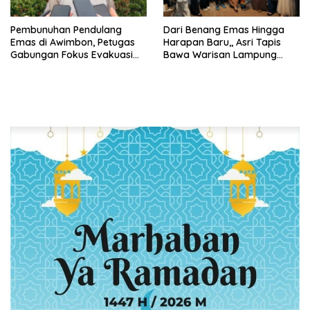
Pembunuhan Pendulang
Dari Benang Emas Hingga
Emas di Awimbon, Petugas
Harapan Baru,, Asri Tapis
Gabungan Fokus Evakuasi
Bawa Warisan Lampung
Korban dan Pengejaran
Bersinar Di Ajang Persit Bisa
Pelaku
Dua