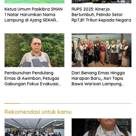
Ketua Umum Paskibra SMAN
RUPS 2025: Kinerja
1 Natar Harumkan Nama
Bertumbuh, Pelindo Setor
Lampung di Ajang SEKAR
Rp7,81 Triliun kepada Negara
2026 Jabar Open
Pembunuhan Pendulang
Dari Benang Emas Hingga
Emas di Awimbon, Petugas
Harapan Baru,, Asri Tapis
Gabungan Fokus Evakuasi
Bawa Warisan Lampung
Korban dan Pengejaran
Bersinar Di Ajang Persit Bisa
Pelaku
Dua
Rekomendasi untuk kamu