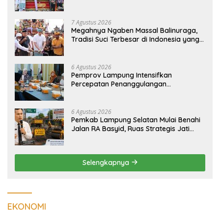
Balinuraga Jadi ‘Penglipuran’ Kedua
pada 2027
7 Agustus 2026
Megahnya Ngaben Massal Balinuraga,
Tradisi Suci Terbesar di Indonesia yang
Menghidupkan Desa dan Merekatkan
Ikatan Keluarga
6 Agustus 2026
Pemprov Lampung Intensifkan
Percepatan Penanggulangan
Tuberkulosis di Tanggamus
6 Agustus 2026
Pemkab Lampung Selatan Mulai Benahi
Jalan RA Basyid, Ruas Strategis Jati
Agung Segera Dipoles Demi
Keselamatan Pengguna Jalan
Selengkapnya
EKONOMI