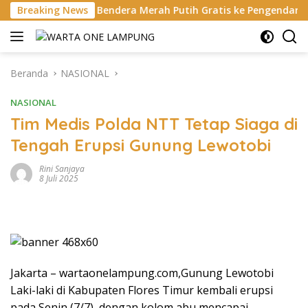
Langsung
an Bendera Merah Putih Gratis ke Pengendara
Breaking News
Bukan di
ke
konten
Beranda
NASIONAL
NASIONAL
Tim Medis Polda NTT Tetap Siaga di
Tengah Erupsi Gunung Lewotobi
Rini Sanjaya
8 Juli 2025
Jakarta – wartaonelampung.com,Gunung Lewotobi
Laki-laki di Kabupaten Flores Timur kembali erupsi
pada Senin (7/7), dengan kolom abu mencapai