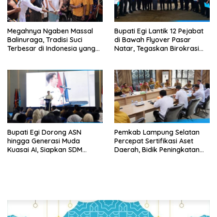
Megahnya Ngaben Massal
Bupati Egi Lantik 12 Pejabat
Balinuraga, Tradisi Suci
di Bawah Flyover Pasar
Terbesar di Indonesia yang
Natar, Tegaskan Birokrasi
Menghidupkan Desa dan
Harus Dekat dengan Rakyat
Merekatkan Ikatan Keluarga
Bupati Egi Dorong ASN
Pemkab Lampung Selatan
hingga Generasi Muda
Percepat Sertifikasi Aset
Kuasai AI, Siapkan SDM
Daerah, Bidik Peningkatan
Lampung Selatan Hadapi Era
Nilai MCSP KPK
Digital