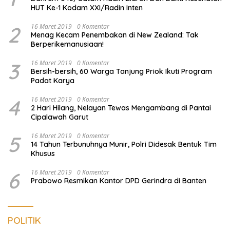
HUT Ke-1 Kodam XXI/Radin Inten
2
16 Maret 2019
0 Komentar
Menag Kecam Penembakan di New Zealand: Tak
Berperikemanusiaan!
3
16 Maret 2019
0 Komentar
Bersih-bersih, 60 Warga Tanjung Priok Ikuti Program
Padat Karya
4
16 Maret 2019
0 Komentar
2 Hari Hilang, Nelayan Tewas Mengambang di Pantai
Cipalawah Garut
5
16 Maret 2019
0 Komentar
14 Tahun Terbunuhnya Munir, Polri Didesak Bentuk Tim
Khusus
6
16 Maret 2019
0 Komentar
Prabowo Resmikan Kantor DPD Gerindra di Banten
POLITIK