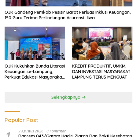
OJK Gandeng Pemkab Pesisir Barat Perluas Inklusi Keuangan,
150 Guru Terima Perlindungan Asuransi Jiwa
OJK Kukuhkan Bunda Literasi
KREDIT PRODUKTIF, UMKM,
Keuangan se-Lampung,
DAN INVESTASI MASYARAKAT
Perkuat Edukasi Masyarakat
LAMPUNG TERUS MENGUAT
Lawan Pinjol dan Investasi
Ilegal
Selengkapnya
Popular Post
1
9 Agustus 2026
0 Komentar
Danrem 043/Gatam Hadiri Ziarah Dan Bakti Kesehatan