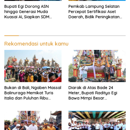
Bupati Egi Dorong ASN
Pemkab Lampung Selatan
hingga Generasi Muda
Percepat Sertifikasi Aset
Kuasai AI, Siapkan SDM
Daerah, Bidik Peningkatan
Lampung Selatan Hadapi Era
Nilai MCSP KPK
Digital
Rekomendasi untuk kamu
Bukan di Bali, Ngaben Massal
Diarak di Atas Bade 24
Balinuraga Memikat Turis
Meter, Bupati Radityo Egi
Italia dan Puluhan Ribu
Bawa Mimpi Besar
Pengunjung
Balinuraga Jadi ‘Penglipuran’
Kedua pada 2027