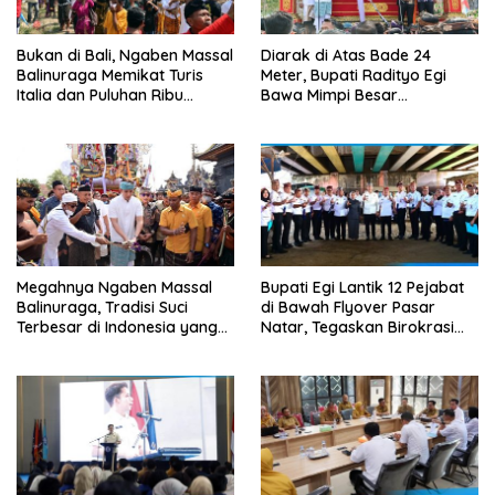
Bukan di Bali, Ngaben Massal
Diarak di Atas Bade 24
Balinuraga Memikat Turis
Meter, Bupati Radityo Egi
Italia dan Puluhan Ribu
Bawa Mimpi Besar
Pengunjung
Balinuraga Jadi ‘Penglipuran’
Kedua pada 2027
Megahnya Ngaben Massal
Bupati Egi Lantik 12 Pejabat
Balinuraga, Tradisi Suci
di Bawah Flyover Pasar
Terbesar di Indonesia yang
Natar, Tegaskan Birokrasi
Menghidupkan Desa dan
Harus Dekat dengan Rakyat
Merekatkan Ikatan Keluarga