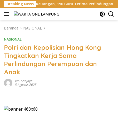
Langsung
i Keuangan, 150 Guru Terima Perlindungan Asuransi Jiwa
Breaking News
ke
konten
Beranda
NASIONAL
NASIONAL
Polri dan Kepolisian Hong Kong
Tingkatkan Kerja Sama
Perlindungan Perempuan dan
Anak
Rini Sanjaya
5 Agustus 2025