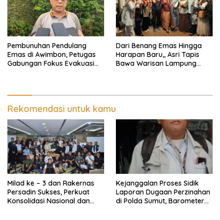
Pembunuhan Pendulang
Dari Benang Emas Hingga
Emas di Awimbon, Petugas
Harapan Baru,, Asri Tapis
Gabungan Fokus Evakuasi
Bawa Warisan Lampung
Korban dan Pengejaran
Bersinar Di Ajang Persit Bisa
Pelaku
Dua
Rekomendasi untuk kamu
Milad ke – 3 dan Rakernas
Kejanggalan Proses Sidik
Persadin Sukses, Perkuat
Laporan Dugaan Perzinahan
Konsolidasi Nasional dan
di Polda Sumut, Barometer
Arah Organisasi
Kinerja Kepolisian