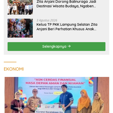
Zita Anjani Dorong Balinuraga Jadi
Destinasi Wisata Budaya, Ngaben
Massal Dinilai Miliki Daya Tarik Nasional
3 Agustus 2026
Ketua TP PKK Lampung Selatan Zita
Anjani Beri Perhatian Khusus Anak
Berisiko Stunting di Sidomulyo
Selengkapnya
EKONOMI