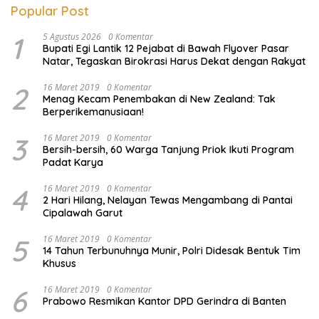
Popular Post
1
5 Agustus 2026
0 Komentar
Bupati Egi Lantik 12 Pejabat di Bawah Flyover Pasar
Natar, Tegaskan Birokrasi Harus Dekat dengan Rakyat
2
16 Maret 2019
0 Komentar
Menag Kecam Penembakan di New Zealand: Tak
Berperikemanusiaan!
3
16 Maret 2019
0 Komentar
Bersih-bersih, 60 Warga Tanjung Priok Ikuti Program
Padat Karya
4
16 Maret 2019
0 Komentar
2 Hari Hilang, Nelayan Tewas Mengambang di Pantai
Cipalawah Garut
5
16 Maret 2019
0 Komentar
14 Tahun Terbunuhnya Munir, Polri Didesak Bentuk Tim
Khusus
6
16 Maret 2019
0 Komentar
Prabowo Resmikan Kantor DPD Gerindra di Banten