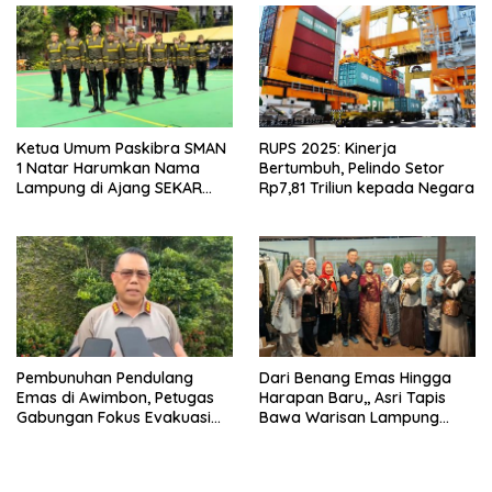
Ketua Umum Paskibra SMAN
RUPS 2025: Kinerja
1 Natar Harumkan Nama
Bertumbuh, Pelindo Setor
Lampung di Ajang SEKAR
Rp7,81 Triliun kepada Negara
2026 Jabar Open
Pembunuhan Pendulang
Dari Benang Emas Hingga
Emas di Awimbon, Petugas
Harapan Baru,, Asri Tapis
Gabungan Fokus Evakuasi
Bawa Warisan Lampung
Korban dan Pengejaran
Bersinar Di Ajang Persit Bisa
Pelaku
Dua