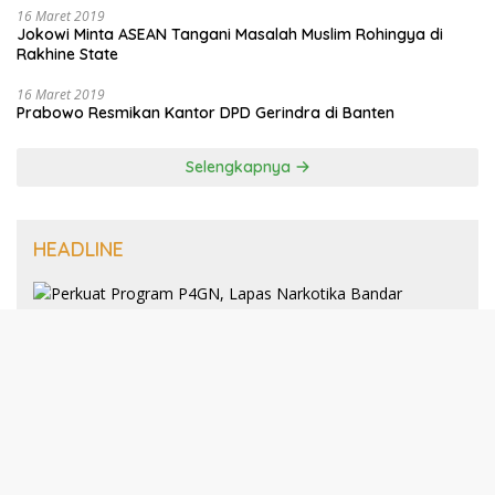
16 Maret 2019
Jokowi Minta ASEAN Tangani Masalah Muslim Rohingya di
Rakhine State
16 Maret 2019
Prabowo Resmikan Kantor DPD Gerindra di Banten
Selengkapnya
HEADLINE
8 Januari 2025
Perkuat Program P4GN, Lapas
Narkotika Bandar Lampung Terima
Audiensi dari BNN Kabupaten Lampung
Selatan
30 Desember 2024