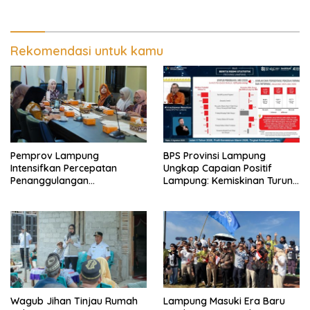
Pembangunan SDM Dimulai
dari Desa
Rekomendasi untuk kamu
Pemprov Lampung
BPS Provinsi Lampung
Intensifkan Percepatan
Ungkap Capaian Positif
Penanggulangan
Lampung: Kemiskinan Turun,
Tuberkulosis di Tanggamus
Inflasi Terkendali, Ekonomi
Terus Tumbuh
Wagub Jihan Tinjau Rumah
Lampung Masuki Era Baru