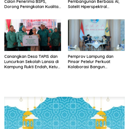
Calon Penerima BSPS,
Pembangunan Berbasis AI,
Dorong Peningkatan Kualitas
Satelit Hiperspektral
Hunian Warga dan Serap
Lampung-1 Resmi Mengorbit
Aspirasi Masyarakat
Canangkan Desa TAPIS dan
Pemprov Lampung dan
Luncurkan Sekolah Lansia di
Pinsar Petelur Perkuat
Kampung Rukti Endah, Ketua
Kolaborasi Bangun
TP PKK Lampung Dorong
Ekosistem Peternakan Telur
Pembangunan SDM Dimulai
dari Desa