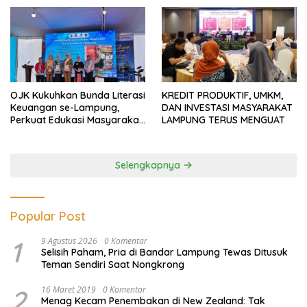
OJK Kukuhkan Bunda Literasi
KREDIT PRODUKTIF, UMKM,
Keuangan se-Lampung,
DAN INVESTASI MASYARAKAT
Perkuat Edukasi Masyarakat
LAMPUNG TERUS MENGUAT
Lawan Pinjol dan Investasi
Ilegal
Selengkapnya
Popular Post
1
9 Agustus 2026
0 Komentar
Selisih Paham, Pria di Bandar Lampung Tewas Ditusuk
Teman Sendiri Saat Nongkrong
2
16 Maret 2019
0 Komentar
Menag Kecam Penembakan di New Zealand: Tak