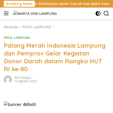
Langsung
nrem 043/Gatam Hadiri Ziarah Dan Bakti Kesehatan HUT Ke-1 
Breaking News
ke
konten
Beranda
PROV. LAMPUNG
PROV. LAMPUNG
Palang Merah Indonesia Lampung
dan Pemprov Gelar Kegiatan
Donor Darah dalam Rangka HUT
RI ke-80
Rini Sanjaya
13 Agustus 2025