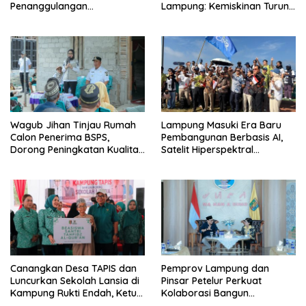
Penanggulangan
Lampung: Kemiskinan Turun,
Tuberkulosis di Tanggamus
Inflasi Terkendali, Ekonomi
Terus Tumbuh
Wagub Jihan Tinjau Rumah
Lampung Masuki Era Baru
Calon Penerima BSPS,
Pembangunan Berbasis AI,
Dorong Peningkatan Kualitas
Satelit Hiperspektral
Hunian Warga dan Serap
Lampung-1 Resmi Mengorbit
Aspirasi Masyarakat
Canangkan Desa TAPIS dan
Pemprov Lampung dan
Luncurkan Sekolah Lansia di
Pinsar Petelur Perkuat
Kampung Rukti Endah, Ketua
Kolaborasi Bangun
TP PKK Lampung Dorong
Ekosistem Peternakan Telur