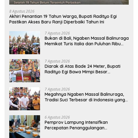
8 Agustus 2026
Akhiri Penantian 19 Tahun Warga, Bupati Radityo Egi
Pastikan Akses Baru Ranji Diperbaiki Tahun Ini
7 Agustus 2026
Bukan di Bali, Ngaben Massal Balinuraga
Memikat Turis Italia dan Puluhan Ribu
Pengunjung
7 Agustus 2026
Diarak di Atas Bade 24 Meter, Bupati
Radityo Egi Bawa Mimpi Besar
Balinuraga Jadi ‘Penglipuran’ Kedua
pada 2027
7 Agustus 2026
Megahnya Ngaben Massal Balinuraga,
Tradisi Suci Terbesar di Indonesia yang
Menghidupkan Desa dan Merekatkan
Ikatan Keluarga
6 Agustus 2026
Pemprov Lampung Intensifkan
Percepatan Penanggulangan
Tuberkulosis di Tanggamus