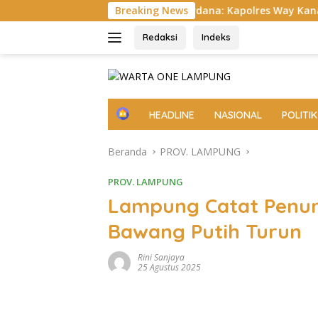
Langsung
s
Apel Perdana: Kapolres Way Kanan Tekankan Soliditas,
Breaking News
ke
konten
Redaksi
Indeks
H
HEADLINE
NASIONAL
POLITIK
o
m
Beranda
PROV. LAMPUNG
e
PROV. LAMPUNG
Lampung Catat Penur
Bawang Putih Turun
Rini Sanjaya
25 Agustus 2025