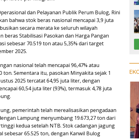
Operasional dan Pelayanan Publik Perum Bulog, Rini
an bahwa stok beras nasional mencapai 3,9 juta
ribusikan secara merata ke seluruh wilayah
an beras Stabilisasi Pasokan dan Harga Pangan
asi sebesar 70.519 ton atau 5,35% dari target
ember 2025.
angan nasional telah mencapai 96,47% atau
EK
 ton. Sementara itu, pasokan Minyakita sejak 1
ustus 2025 tercatat 64,95 juta liter, dengan
mencapai 60,54 juta liter (93%), termasuk 4,78 juta
pung.
ung, pemerintah telah merealisasikan pengadaan
, dengan Lampung menyumbang 19.673,27 ton dari
ertinggi kedua setelah NTB. Stok cadangan jagung
al sebesar 65.525 ton, dengan Kanwil Bulog