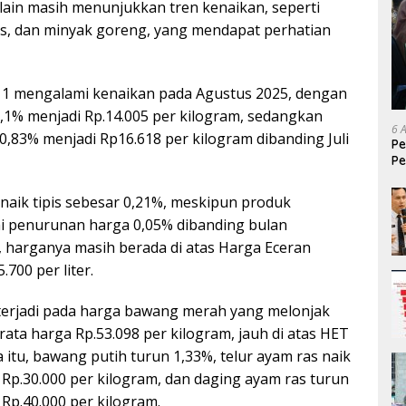
lain masih menunjukkan tren kenaikan, seperti
s, dan minyak goreng, yang mendapat perhatian
 1 mengalami kenaikan pada Agustus 2025, dengan
,1% menjadi Rp.14.005 per kilogram, sedangkan
6 
0,83% menjadi Rp16.618 per kilogram dibanding Juli
Pe
Pe
T
naik tipis sebesar 0,21%, meskipun produk
i penurunan harga 0,05% dibanding bulan
harganya masih berada di atas Harga Eceran
.700 per liter.
 terjadi pada harga bawang merah yang melonjak
ata harga Rp.53.098 per kilogram, jauh di atas HET
 itu, bawang putih turun 1,33%, telur ayam ras naik
Rp.30.000 per kilogram, dan daging ayam ras turun
Rp.40.000 per kilogram.