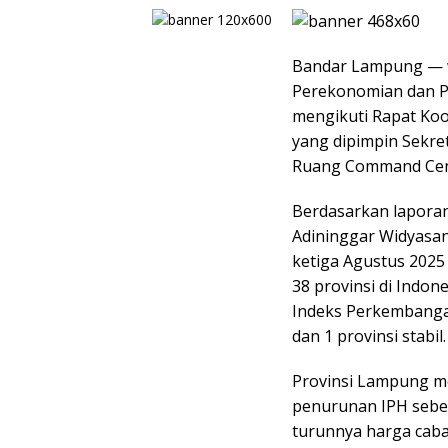
Bandar Lampung — w
Perekonomian dan P
mengikuti Rapat Koor
yang dipimpin Sekre
Ruang Command Cente
Berdasarkan laporan 
Adininggar Widyasa
ketiga Agustus 2025 
38 provinsi di Indon
Indeks Perkembangan
dan 1 provinsi stabil.
Provinsi Lampung me
penurunan IPH sebes
turunnya harga caba