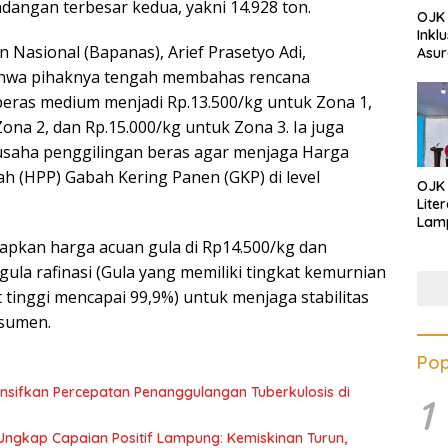
dangan terbesar kedua, yakni 14.928 ton.
OJK 
Inkl
 Nasional (Bapanas), Arief Prasetyo Adi,
Asur
wa pihaknya tengah membahas rencana
eras medium menjadi Rp.13.500/kg untuk Zona 1,
ona 2, dan Rp.15.000/kg untuk Zona 3. Ia juga
saha penggilingan beras agar menjaga Harga
h (HPP) Gabah Kering Panen (GKP) di level
OJK
Lite
Lamp
Eduk
pkan harga acuan gula di Rp14.500/kg dan
Lawa
ula rafinasi (Gula yang memiliki tingkat kemurnian
Inves
 tinggi mencapai 99,9%) untuk menjaga stabilitas
nsumen.
Pop
sifkan Percepatan Penanggulangan Tuberkulosis di
1
Ungkap Capaian Positif Lampung: Kemiskinan Turun,