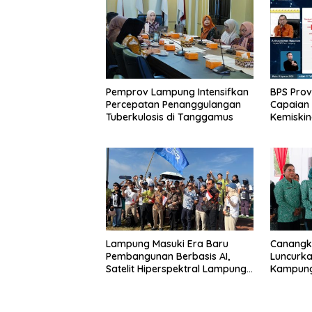
Pemprov Lampung Intensifkan
BPS Pro
Percepatan Penanggulangan
Capaian 
Tuberkulosis di Tanggamus
Kemiskina
Terkenda
Tumbuh
Lampung Masuki Era Baru
Canangk
Pembangunan Berbasis AI,
Luncurka
Satelit Hiperspektral Lampung-
Kampung 
1 Resmi Mengorbit
TP PKK 
Pembang
dari Des