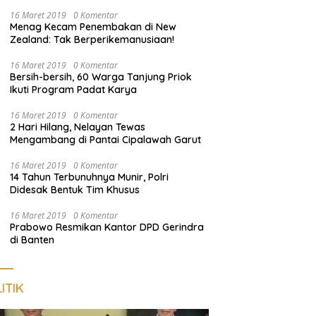
di Tanggamus
16 Maret 2019
0 Komentar
Menag Kecam Penembakan di New
Zealand: Tak Berperikemanusiaan!
16 Maret 2019
0 Komentar
Bersih-bersih, 60 Warga Tanjung Priok
Ikuti Program Padat Karya
16 Maret 2019
0 Komentar
2 Hari Hilang, Nelayan Tewas
Mengambang di Pantai Cipalawah Garut
16 Maret 2019
0 Komentar
14 Tahun Terbunuhnya Munir, Polri
Didesak Bentuk Tim Khusus
16 Maret 2019
0 Komentar
Prabowo Resmikan Kantor DPD Gerindra
di Banten
ITIK