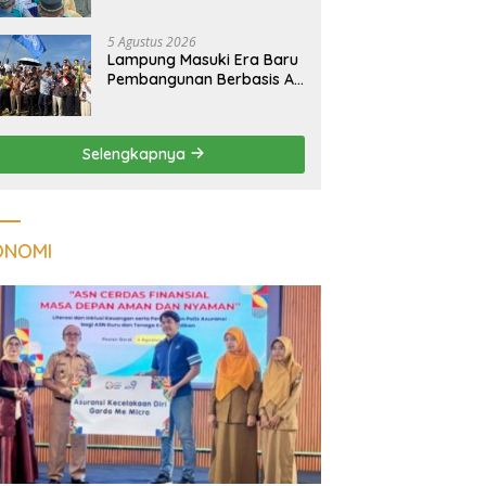
Kualitas Hunian Warga
dan Serap Aspirasi
5 Agustus 2026
Masyarakat
Lampung Masuki Era Baru
Pembangunan Berbasis AI,
Satelit Hiperspektral
Lampung-1 Resmi
Mengorbit
Selengkapnya
ONOMI