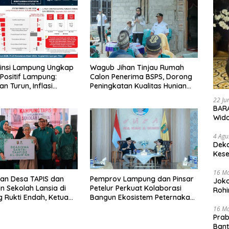
vinsi Lampung Ungkap
Wagub Jihan Tinjau Rumah
Positif Lampung:
Calon Penerima BSPS, Dorong
n Turun, Inflasi
Peningkatan Kualitas Hunian
li, Ekonomi Terus
Warga dan Serap Aspirasi
22 Ju
Masyarakat
BARA
Wid
4 Agu
Deka
Kese
16 M
an Desa TAPIS dan
Pemprov Lampung dan Pinsar
Joko
n Sekolah Lansia di
Petelur Perkuat Kolaborasi
Rohi
Rukti Endah, Ketua
Bangun Ekosistem Peternakan
Lampung Dorong
Telur
16 M
unan SDM Dimulai
Prab
a
Ban