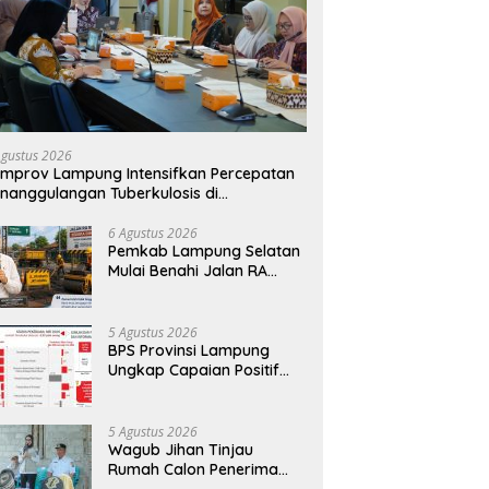
Agustus 2026
mprov Lampung Intensifkan Percepatan
nanggulangan Tuberkulosis di
anggamus
6 Agustus 2026
Pemkab Lampung Selatan
Mulai Benahi Jalan RA
Basyid, Ruas Strategis Jati
Agung Segera Dipoles
Demi Keselamatan
5 Agustus 2026
Pengguna Jalan
BPS Provinsi Lampung
Ungkap Capaian Positif
Lampung: Kemiskinan
Turun, Inflasi Terkendali,
Ekonomi Terus Tumbuh
5 Agustus 2026
Wagub Jihan Tinjau
Rumah Calon Penerima
BSPS, Dorong Peningkatan