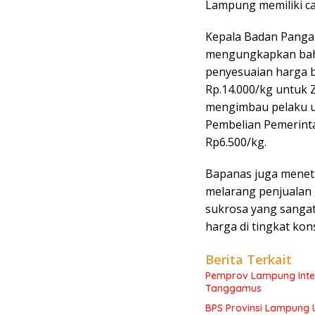
Lampung memiliki ca
Kepala Badan Pangan
mengungkapkan bah
penyesuaian harga b
Rp.14.000/kg untuk Z
mengimbau pelaku u
Pembelian Pemerinta
Rp6.500/kg.
Bapanas juga meneta
melarang penjualan g
sukrosa yang sangat
harga di tingkat ko
Berita Terkait
Pemprov Lampung Inten
Tanggamus
BPS Provinsi Lampung 