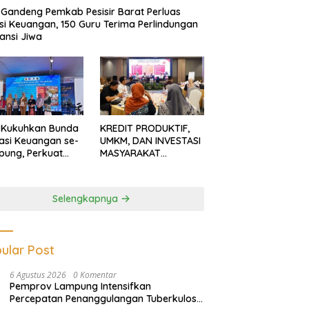
Gandeng Pemkab Pesisir Barat Perluas
usi Keuangan, 150 Guru Terima Perlindungan
ansi Jiwa
 Kukuhkan Bunda
KREDIT PRODUKTIF,
rasi Keuangan se-
UMKM, DAN INVESTASI
ung, Perkuat
MASYARAKAT
asi Masyarakat
LAMPUNG TERUS
n Pinjol dan
MENGUAT
tasi Ilegal
Selengkapnya
ular Post
6 Agustus 2026
0 Komentar
Pemprov Lampung Intensifkan
Percepatan Penanggulangan Tuberkulosis