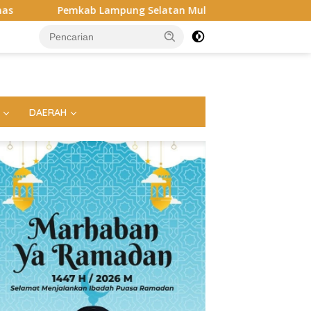
mpung Selatan Mulai Benahi Jalan RA Basyid, Ruas Strategis 
DAERAH