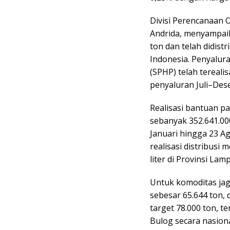
Divisi Perencanaan 
Andrida, menyampaik
ton dan telah didist
Indonesia. Penyalur
(SPHP) telah terealis
penyaluran Juli–Des
Realisasi bantuan p
sebanyak 352.641.000
Januari hingga 23 Ag
realisasi distribusi 
liter di Provinsi Lam
Untuk komoditas jag
sebesar 65.644 ton
target 78.000 ton, t
Bulog secara nasion