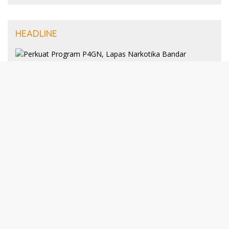
HEADLINE
8 Januari 2025
Perkuat Program P4GN, Lapas
Narkotika Bandar Lampung Terima
Audiensi dari BNN Kabupaten Lampung
Selatan
30 Desember 2024
193 Guru PAI Profesional Kota Bandar
Lampung Dikukuhkan Dalam Yudisium
PPG Tahun 2024
21 Desember 2024
Talkshow Kewirausahaan: JNE dan Para
Praktisi Buka Rahasia Sukses Bisnis di