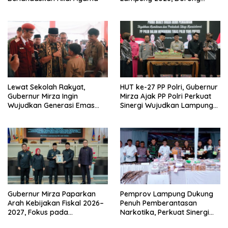
Kolaborasi Industri Kreatif
dan Fashion Muslim
Lewat Sekolah Rakyat,
HUT ke-27 PP Polri, Gubernur
Gubernur Mirza Ingin
Mirza Ajak PP Polri Perkuat
Wujudkan Generasi Emas
Sinergi Wujudkan Lampung
Bebas dari Kemiskinan
Maju Menuju Indonesia Emas
Gubernur Mirza Paparkan
Pemprov Lampung Dukung
Arah Kebijakan Fiskal 2026–
Penuh Pemberantasan
2027, Fokus pada
Narkotika, Perkuat Sinergi
Pembangunan dan
Jaga Keamanan Lampung