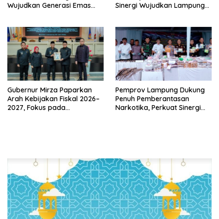
Wujudkan Generasi Emas
Sinergi Wujudkan Lampung
Bebas dari Kemiskinan
Maju Menuju Indonesia Emas
Gubernur Mirza Paparkan
Pemprov Lampung Dukung
Arah Kebijakan Fiskal 2026–
Penuh Pemberantasan
2027, Fokus pada
Narkotika, Perkuat Sinergi
Pembangunan dan
Jaga Keamanan Lampung
Kesehatan Fiskal