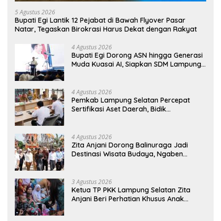
5 Agustus 2026
Bupati Egi Lantik 12 Pejabat di Bawah Flyover Pasar
Natar, Tegaskan Birokrasi Harus Dekat dengan Rakyat
4 Agustus 2026
Bupati Egi Dorong ASN hingga Generasi
Muda Kuasai AI, Siapkan SDM Lampung
Selatan Hadapi Era Digital
4 Agustus 2026
Pemkab Lampung Selatan Percepat
Sertifikasi Aset Daerah, Bidik
Peningkatan Nilai MCSP KPK
4 Agustus 2026
Zita Anjani Dorong Balinuraga Jadi
Destinasi Wisata Budaya, Ngaben
Massal Dinilai Miliki Daya Tarik Nasional
3 Agustus 2026
Ketua TP PKK Lampung Selatan Zita
Anjani Beri Perhatian Khusus Anak
Berisiko Stunting di Sidomulyo