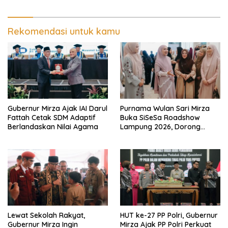
Kesehatan Fiskal
Rekomendasi untuk kamu
Gubernur Mirza Ajak IAI Darul
Purnama Wulan Sari Mirza
Fattah Cetak SDM Adaptif
Buka SiSeSa Roadshow
Berlandaskan Nilai Agama
Lampung 2026, Dorong
Kolaborasi Industri Kreatif
dan Fashion Muslim
Lewat Sekolah Rakyat,
HUT ke-27 PP Polri, Gubernur
Gubernur Mirza Ingin
Mirza Ajak PP Polri Perkuat