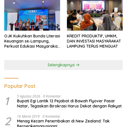
OJK Kukuhkan Bunda Literasi
KREDIT PRODUKTIF, UMKM,
Keuangan se-Lampung,
DAN INVESTASI MASYARAKAT
Perkuat Edukasi Masyarakat
LAMPUNG TERUS MENGUAT
Lawan Pinjol dan Investasi
Ilegal
Selengkapnya
Popular Post
1
5 Agustus 2026
0 Komentar
Bupati Egi Lantik 12 Pejabat di Bawah Flyover Pasar
Natar, Tegaskan Birokrasi Harus Dekat dengan Rakyat
2
16 Maret 2019
0 Komentar
Menag Kecam Penembakan di New Zealand: Tak
Berperikemanusiaan!