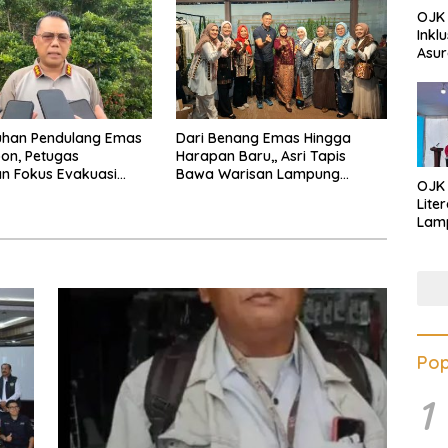
OJK 
Inkl
Asur
han Pendulang Emas
Dari Benang Emas Hingga
on, Petugas
Harapan Baru,, Asri Tapis
n Fokus Evakuasi
Bawa Warisan Lampung
OJK
an Pengejaran Pelaku
Bersinar Di Ajang Persit Bisa
Lite
Dua
Lamp
Eduk
Lawa
Inves
Pop
1