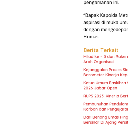
pengamanan ini.
“Bapak Kapolda Metr
aspirasi di muka um
dengan mengedepank
Humas.
Berita Terkait
Milad ke – 3 dan Raker
Arah Organisasi
Kejanggalan Proses Si
Barometer Kinerja Kepo
Ketua Umum Paskibra 
2026 Jabar Open
RUPS 2025: Kinerja Ber
Pembunuhan Pendulang
Korban dan Pengejara
Dari Benang Emas Hing
Bersinar Di Ajang Persi