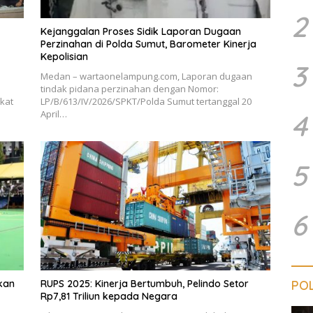
2
Kejanggalan Proses Sidik Laporan Dugaan
Perzinahan di Polda Sumut, Barometer Kinerja
Kepolisian
3
Medan – wartaonelampung.com, Laporan dugaan
tindak pidana perzinahan dengan Nomor:
kat
LP/B/613/IV/2026/SPKT/Polda Sumut tertanggal 20
April…
4
5
6
kan
RUPS 2025: Kinerja Bertumbuh, Pelindo Setor
POL
Rp7,81 Triliun kepada Negara