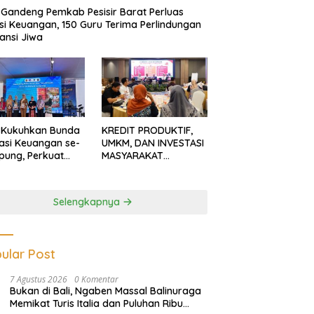
Gandeng Pemkab Pesisir Barat Perluas
usi Keuangan, 150 Guru Terima Perlindungan
ansi Jiwa
 Kukuhkan Bunda
KREDIT PRODUKTIF,
rasi Keuangan se-
UMKM, DAN INVESTASI
ung, Perkuat
MASYARAKAT
asi Masyarakat
LAMPUNG TERUS
n Pinjol dan
MENGUAT
tasi Ilegal
Selengkapnya
ular Post
7 Agustus 2026
0 Komentar
Bukan di Bali, Ngaben Massal Balinuraga
Memikat Turis Italia dan Puluhan Ribu