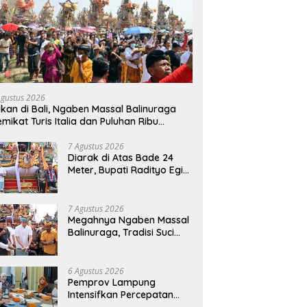
Agustus 2026
kan di Bali, Ngaben Massal Balinuraga
mikat Turis Italia dan Puluhan Ribu
ngunjung
7 Agustus 2026
Diarak di Atas Bade 24
Meter, Bupati Radityo Egi
Bawa Mimpi Besar
Balinuraga Jadi
‘Penglipuran’ Kedua pada
7 Agustus 2026
2027
Megahnya Ngaben Massal
Balinuraga, Tradisi Suci
Terbesar di Indonesia
yang Menghidupkan Desa
dan Merekatkan Ikatan
6 Agustus 2026
Keluarga
Pemprov Lampung
Intensifkan Percepatan
Penanggulangan