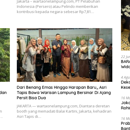
Jakarta – wartaonelampung.com, PT Pelabuhan
Indonesia (Persero) atau Pelindo memberikan
kontribusi kepada negara sebesar Rp7,81…
22 Ju
BARA
Wid
4 Agu
Deka
Kese
Dari Benang Emas Hingga Harapan Baru,, Asri
 dan
Tapis Bawa Warisan Lampung Bersinar Di Ajang
Persit Bisa Dua
16 M
Joko
JAKARTA — wartaonelampung.com, Diantara deretan
Rohi
n
booth yang memadati Balai Kartini, Jakarta, kehadiran
a…
Asri Tapis di…
16 M
Prab
Ban