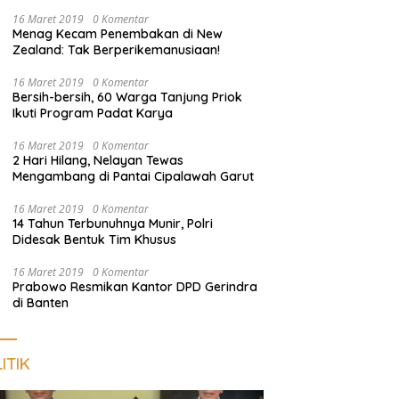
Pengunjung
16 Maret 2019
0 Komentar
Menag Kecam Penembakan di New
Zealand: Tak Berperikemanusiaan!
16 Maret 2019
0 Komentar
Bersih-bersih, 60 Warga Tanjung Priok
Ikuti Program Padat Karya
16 Maret 2019
0 Komentar
2 Hari Hilang, Nelayan Tewas
Mengambang di Pantai Cipalawah Garut
16 Maret 2019
0 Komentar
14 Tahun Terbunuhnya Munir, Polri
Didesak Bentuk Tim Khusus
16 Maret 2019
0 Komentar
Prabowo Resmikan Kantor DPD Gerindra
di Banten
ITIK