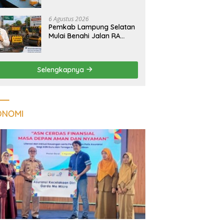
Tuberkulosis di
Tanggamus
6 Agustus 2026
Pemkab Lampung Selatan
Mulai Benahi Jalan RA
Basyid, Ruas Strategis Jati
Agung Segera Dipoles
Demi Keselamatan
Selengkapnya
Pengguna Jalan
ONOMI