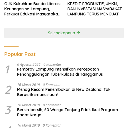
OJK Kukuhkan Bunda Literasi
KREDIT PRODUKTIF, UMKM,
Keuangan se-Lampung,
DAN INVESTASI MASYARAKAT
Perkuat Edukasi Masyarakat
LAMPUNG TERUS MENGUAT
Lawan Pinjol dan Investasi
Ilegal
Selengkapnya
Popular Post
1
6 Agustus 2026
0 Komentar
Pemprov Lampung Intensifkan Percepatan
Penanggulangan Tuberkulosis di Tanggamus
2
16 Maret 2019
0 Komentar
Menag Kecam Penembakan di New Zealand: Tak
Berperikemanusiaan!
3
16 Maret 2019
0 Komentar
Bersih-bersih, 60 Warga Tanjung Priok Ikuti Program
Padat Karya
16 Maret 2019
0 Komentar