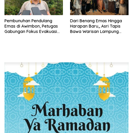
Pembunuhan Pendulang
Dari Benang Emas Hingga
Emas di Awimbon, Petugas
Harapan Baru,, Asri Tapis
Gabungan Fokus Evakuasi
Bawa Warisan Lampung
Korban dan Pengejaran
Bersinar Di Ajang Persit Bisa
Pelaku
Dua