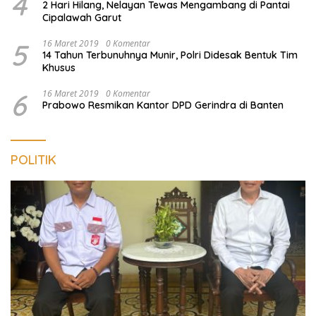
4
2 Hari Hilang, Nelayan Tewas Mengambang di Pantai
Cipalawah Garut
5
16 Maret 2019
0 Komentar
14 Tahun Terbunuhnya Munir, Polri Didesak Bentuk Tim
Khusus
6
16 Maret 2019
0 Komentar
Prabowo Resmikan Kantor DPD Gerindra di Banten
POLITIK