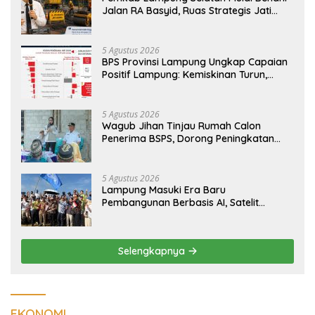
Jalan RA Basyid, Ruas Strategis Jati
Agung Segera Dipoles Demi
Keselamatan Pengguna Jalan
5 Agustus 2026
BPS Provinsi Lampung Ungkap Capaian
Positif Lampung: Kemiskinan Turun,
Inflasi Terkendali, Ekonomi Terus
Tumbuh
5 Agustus 2026
Wagub Jihan Tinjau Rumah Calon
Penerima BSPS, Dorong Peningkatan
Kualitas Hunian Warga dan Serap
Aspirasi Masyarakat
5 Agustus 2026
Lampung Masuki Era Baru
Pembangunan Berbasis AI, Satelit
Hiperspektral Lampung-1 Resmi
Mengorbit
Selengkapnya
EKONOMI