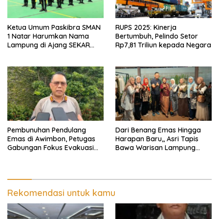
Ketua Umum Paskibra SMAN
RUPS 2025: Kinerja
1 Natar Harumkan Nama
Bertumbuh, Pelindo Setor
Lampung di Ajang SEKAR
Rp7,81 Triliun kepada Negara
2026 Jabar Open
Pembunuhan Pendulang
Dari Benang Emas Hingga
Emas di Awimbon, Petugas
Harapan Baru,, Asri Tapis
Gabungan Fokus Evakuasi
Bawa Warisan Lampung
Korban dan Pengejaran
Bersinar Di Ajang Persit Bisa
Pelaku
Dua
Rekomendasi untuk kamu