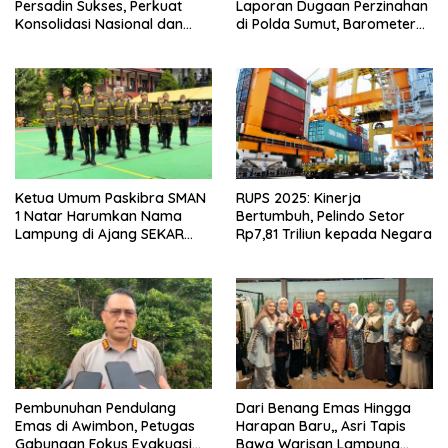
Persadin Sukses, Perkuat
Laporan Dugaan Perzinahan
Konsolidasi Nasional dan
di Polda Sumut, Barometer
Arah Organisasi
Kinerja Kepolisian
Ketua Umum Paskibra SMAN
RUPS 2025: Kinerja
1 Natar Harumkan Nama
Bertumbuh, Pelindo Setor
Lampung di Ajang SEKAR
Rp7,81 Triliun kepada Negara
2026 Jabar Open
Pembunuhan Pendulang
Dari Benang Emas Hingga
Emas di Awimbon, Petugas
Harapan Baru,, Asri Tapis
Gabungan Fokus Evakuasi
Bawa Warisan Lampung