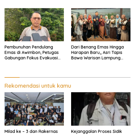
2026 Jabar Open
Pembunuhan Pendulang
Dari Benang Emas Hingga
Emas di Awimbon, Petugas
Harapan Baru,, Asri Tapis
Gabungan Fokus Evakuasi
Bawa Warisan Lampung
Korban dan Pengejaran
Bersinar Di Ajang Persit Bisa
Pelaku
Dua
Rekomendasi untuk kamu
Milad ke – 3 dan Rakernas
Kejanggalan Proses Sidik