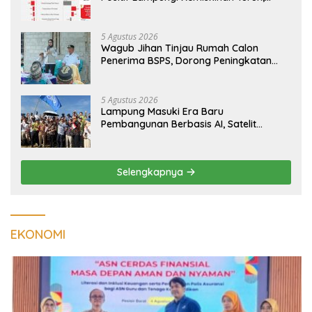
Inflasi Terkendali, Ekonomi Terus
Tumbuh
5 Agustus 2026
Wagub Jihan Tinjau Rumah Calon
Penerima BSPS, Dorong Peningkatan
Kualitas Hunian Warga dan Serap
Aspirasi Masyarakat
5 Agustus 2026
Lampung Masuki Era Baru
Pembangunan Berbasis AI, Satelit
Hiperspektral Lampung-1 Resmi
Mengorbit
Selengkapnya
EKONOMI