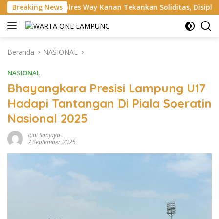
Langsung
apolres Way Kanan Tekankan Soliditas, Disiplin, hingga Cek Ran
Breaking News
ke
konten
Beranda
NASIONAL
NASIONAL
Bhayangkara Presisi Lampung U17
Hadapi Tantangan Di Piala Soeratin
Nasional 2025
Rini Sanjaya
7 September 2025