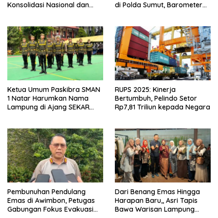
Konsolidasi Nasional dan
di Polda Sumut, Barometer
Arah Organisasi
Kinerja Kepolisian
Ketua Umum Paskibra SMAN
RUPS 2025: Kinerja
1 Natar Harumkan Nama
Bertumbuh, Pelindo Setor
Lampung di Ajang SEKAR
Rp7,81 Triliun kepada Negara
2026 Jabar Open
Pembunuhan Pendulang
Dari Benang Emas Hingga
Emas di Awimbon, Petugas
Harapan Baru,, Asri Tapis
Gabungan Fokus Evakuasi
Bawa Warisan Lampung
Korban dan Pengejaran
Bersinar Di Ajang Persit Bisa