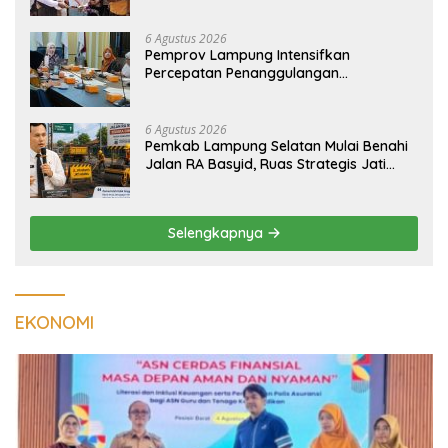
Menghidupkan Desa dan Merekatkan
Ikatan Keluarga
6 Agustus 2026
Pemprov Lampung Intensifkan
Percepatan Penanggulangan
Tuberkulosis di Tanggamus
6 Agustus 2026
Pemkab Lampung Selatan Mulai Benahi
Jalan RA Basyid, Ruas Strategis Jati
Agung Segera Dipoles Demi
Keselamatan Pengguna Jalan
Selengkapnya
EKONOMI