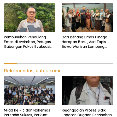
Pembunuhan Pendulang
Dari Benang Emas Hingga
Emas di Awimbon, Petugas
Harapan Baru,, Asri Tapis
Gabungan Fokus Evakuasi
Bawa Warisan Lampung
Korban dan Pengejaran
Bersinar Di Ajang Persit Bisa
Pelaku
Dua
Rekomendasi untuk kamu
Milad ke – 3 dan Rakernas
Kejanggalan Proses Sidik
Persadin Sukses, Perkuat
Laporan Dugaan Perzinahan