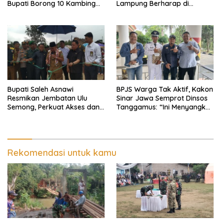
Bupati Borong 10 Kambing
Lampung Berharap di
dari Peternak Lokal
Kunjungi Wapres Gibran
Bupati Saleh Asnawi
BPJS Warga Tak Aktif, Kakon
Resmikan Jembatan Ulu
Sinar Jawa Semprot Dinsos
Semong, Perkuat Akses dan
Tanggamus: “Ini Menyangkut
Perekonomian Warga
Nyawa Orang
Ulubelu
Rekomendasi untuk kamu