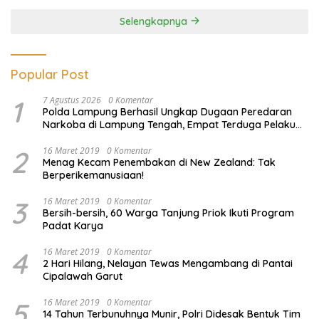
Selengkapnya
Popular Post
1
7 Agustus 2026
0 Komentar
Polda Lampung Berhasil Ungkap Dugaan Peredaran
Narkoba di Lampung Tengah, Empat Terduga Pelaku
Diamankan
2
16 Maret 2019
0 Komentar
Menag Kecam Penembakan di New Zealand: Tak
Berperikemanusiaan!
3
16 Maret 2019
0 Komentar
Bersih-bersih, 60 Warga Tanjung Priok Ikuti Program
Padat Karya
4
16 Maret 2019
0 Komentar
2 Hari Hilang, Nelayan Tewas Mengambang di Pantai
Cipalawah Garut
5
16 Maret 2019
0 Komentar
14 Tahun Terbunuhnya Munir, Polri Didesak Bentuk Tim