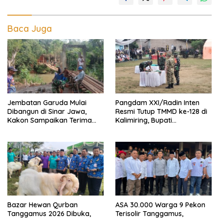
Baca Juga
Jembatan Garuda Mulai
Pangdam XXI/Radin Inten
Dibangun di Sinar Jawa,
Resmi Tutup TMMD ke-128 di
Kakon Sampaikan Terima
Kalimiring, Bupati
Kasih kepada Presiden
Tanggamus Ajak Warga
Prabowo
Aktif Bangun Desa
Bazar Hewan Qurban
ASA 30.000 Warga 9 Pekon
Tanggamus 2026 Dibuka,
Terisolir Tanggamus,