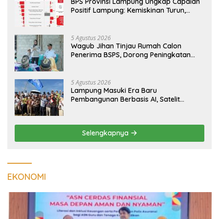
BPS Provinsi Lampung Ungkap Capaian
Positif Lampung: Kemiskinan Turun,
Inflasi Terkendali, Ekonomi Terus
Tumbuh
5 Agustus 2026
Wagub Jihan Tinjau Rumah Calon
Penerima BSPS, Dorong Peningkatan
Kualitas Hunian Warga dan Serap
Aspirasi Masyarakat
5 Agustus 2026
Lampung Masuki Era Baru
Pembangunan Berbasis AI, Satelit
Hiperspektral Lampung-1 Resmi
Mengorbit
Selengkapnya
EKONOMI