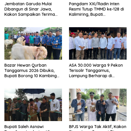
Jembatan Garuda Mulai
Pangdam XXI/Radin Inten
Dibangun di Sinar Jawa,
Resmi Tutup TMMD ke-128 di
Kakon Sampaikan Terima
Kalimiring, Bupati
Kasih kepada Presiden
Tanggamus Ajak Warga
Prabowo
Aktif Bangun Desa
Bazar Hewan Qurban
ASA 30.000 Warga 9 Pekon
Tanggamus 2026 Dibuka,
Terisolir Tanggamus,
Bupati Borong 10 Kambing
Lampung Berharap di
dari Peternak Lokal
Kunjungi Wapres Gibran
Bupati Saleh Asnawi
BPJS Warga Tak Aktif, Kakon