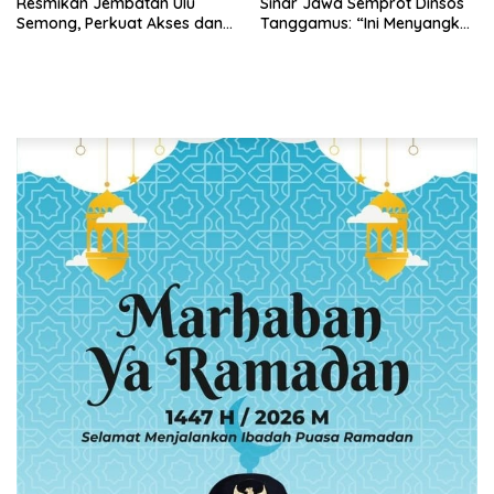
Resmikan Jembatan Ulu
Sinar Jawa Semprot Dinsos
Semong, Perkuat Akses dan
Tanggamus: “Ini Menyangkut
Perekonomian Warga
Nyawa Orang
Ulubelu