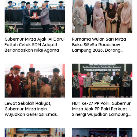
Gubernur Mirza Ajak IAI Darul
Purnama Wulan Sari Mirza
Fattah Cetak SDM Adaptif
Buka SiSeSa Roadshow
Berlandaskan Nilai Agama
Lampung 2026, Dorong
Kolaborasi Industri Kreatif
dan Fashion Muslim
Lewat Sekolah Rakyat,
HUT ke-27 PP Polri, Gubernur
Gubernur Mirza Ingin
Mirza Ajak PP Polri Perkuat
Wujudkan Generasi Emas
Sinergi Wujudkan Lampung
Bebas dari Kemiskinan
Maju Menuju Indonesia Emas