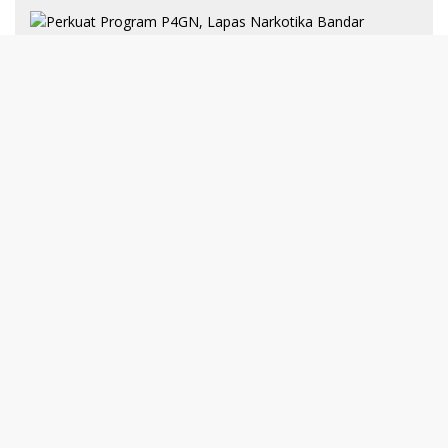
8 Januari 2025
Perkuat Program P4GN, Lapas
Narkotika Bandar Lampung Terima
Audiensi dari BNN Kabupaten Lampung
Selatan
30 Desember 2024
193 Guru PAI Profesional Kota Bandar
Lampung Dikukuhkan Dalam Yudisium
PPG Tahun 2024
21 Desember 2024
Talkshow Kewirausahaan: JNE dan Para
Praktisi Buka Rahasia Sukses Bisnis di
Darmajaya
Selengkapnya