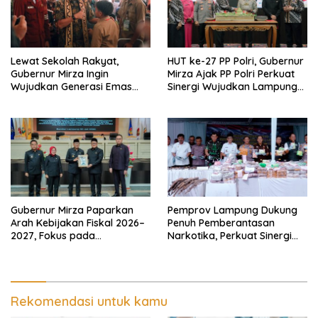
Lewat Sekolah Rakyat,
HUT ke-27 PP Polri, Gubernur
Gubernur Mirza Ingin
Mirza Ajak PP Polri Perkuat
Wujudkan Generasi Emas
Sinergi Wujudkan Lampung
Bebas dari Kemiskinan
Maju Menuju Indonesia Emas
Gubernur Mirza Paparkan
Pemprov Lampung Dukung
Arah Kebijakan Fiskal 2026–
Penuh Pemberantasan
2027, Fokus pada
Narkotika, Perkuat Sinergi
Pembangunan dan
Jaga Keamanan Lampung
Kesehatan Fiskal
Rekomendasi untuk kamu