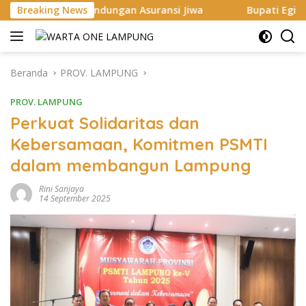
Langsung
indungan Asuransi Jiwa
Breaking News
Bupati Egi Dorong ASN hingga 
ke
konten
Beranda
PROV. LAMPUNG
PROV. LAMPUNG
Perkuat Solidaritas dan
Kebersamaan, Komitmen PSMTI
dalam membangun Lampung
Rini Sanjaya
14 September 2025