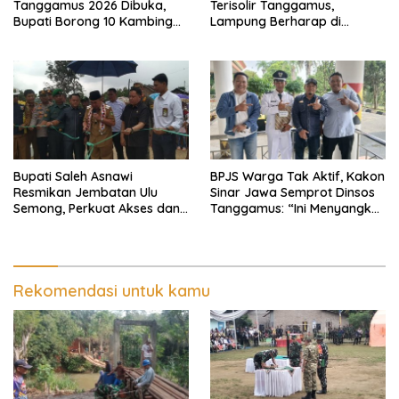
Tanggamus 2026 Dibuka,
Terisolir Tanggamus,
Bupati Borong 10 Kambing
Lampung Berharap di
dari Peternak Lokal
Kunjungi Wapres Gibran
Bupati Saleh Asnawi
BPJS Warga Tak Aktif, Kakon
Resmikan Jembatan Ulu
Sinar Jawa Semprot Dinsos
Semong, Perkuat Akses dan
Tanggamus: “Ini Menyangkut
Perekonomian Warga
Nyawa Orang
Ulubelu
Rekomendasi untuk kamu