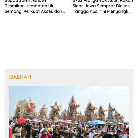
Bupati Saleh Asnawi
BPJS Warga Tak Aktif, Kakon
Resmikan Jembatan Ulu
Sinar Jawa Semprot Dinsos
Semong, Perkuat Akses dan
Tanggamus: “Ini Menyangkut
Perekonomian Warga
Nyawa Orang
Ulubelu