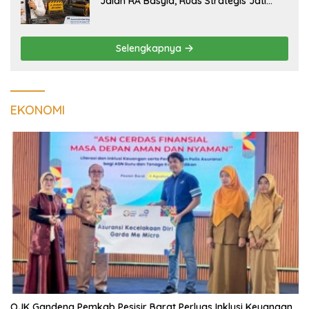
DAERAH
7 Agustus 2026
Bukan di Bali, Ngaben Massal Balinuraga Memikat Turis
Italia dan Puluhan Ribu Pengunjung
7 Agustus 2026
Diarak di Atas Bade 24 Meter, Bupati
Radityo Egi Bawa Mimpi Besar
Balinuraga Jadi ‘Penglipuran’ Kedua
pada 2027