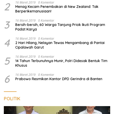
OJK Gandeng Pemkab Pesisir Barat Perluas Inklusi Keuangan,
150 Guru Terima Perlindungan Asuransi Jiwa
OJK Kukuhkan Bunda Literasi
KREDIT PRODUKTIF, UMKM,
Keuangan se-Lampung,
DAN INVESTASI MASYARAKAT
Perkuat Edukasi Masyarakat
LAMPUNG TERUS MENGUAT
Lawan Pinjol dan Investasi