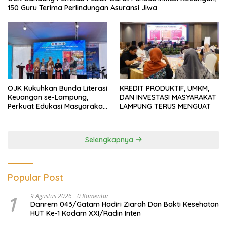
7 Agustus 2026
Megahnya Ngaben Massal Balinuraga,
Tradisi Suci Terbesar di Indonesia yang
Menghidupkan Desa dan Merekatkan
Ikatan Keluarga
6 Agustus 2026
Pemprov Lampung Intensifkan
Percepatan Penanggulangan
Tuberkulosis di Tanggamus
6 Agustus 2026
Pemkab Lampung Selatan Mulai Benahi
Jalan RA Basyid, Ruas Strategis Jati
Agung Segera Dipoles Demi
Keselamatan Pengguna Jalan
Selengkapnya
EKONOMI