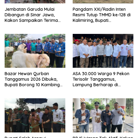
Jembatan Garuda Mulai
Pangdam XXI/Radin Inten
Dibangun di Sinar Jawa,
Resmi Tutup TMMD ke-128 di
Kakon Sampaikan Terima
Kalimiring, Bupati
Kasih kepada Presiden
Tanggamus Ajak Warga
Prabowo
Aktif Bangun Desa
Bazar Hewan Qurban
ASA 30.000 Warga 9 Pekon
Tanggamus 2026 Dibuka,
Terisolir Tanggamus,
Bupati Borong 10 Kambing
Lampung Berharap di
dari Peternak Lokal
Kunjungi Wapres Gibran