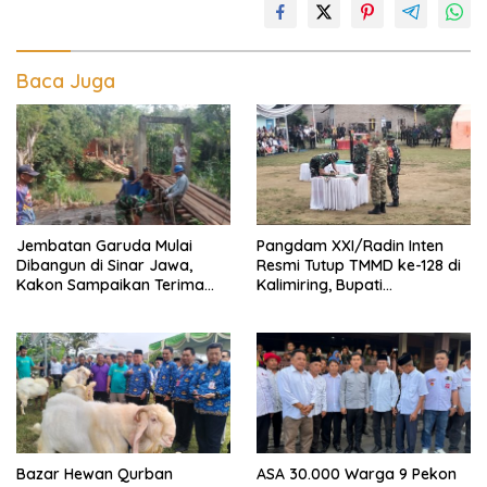
Baca Juga
Jembatan Garuda Mulai
Pangdam XXI/Radin Inten
Dibangun di Sinar Jawa,
Resmi Tutup TMMD ke-128 di
Kakon Sampaikan Terima
Kalimiring, Bupati
Kasih kepada Presiden
Tanggamus Ajak Warga
Prabowo
Aktif Bangun Desa
Bazar Hewan Qurban
ASA 30.000 Warga 9 Pekon