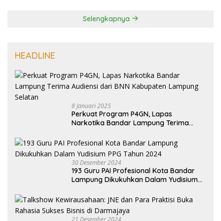
5
14 Tahun Terbunuhnya Munir, Polri Didesak Bentuk Tim
Khusus
6
16 Maret 2019
0 Komentar
Prabowo Resmikan Kantor DPD Gerindra di Banten
POLITIK
22 Juni 2026