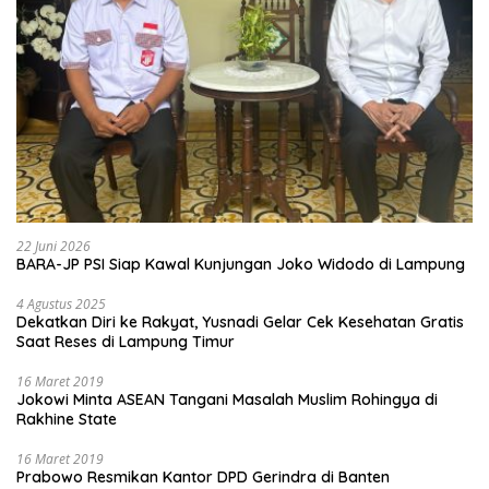
Ilegal
Selengkapnya
Popular Post
1
9 Agustus 2026
0 Komentar
Danrem 043/Gatam Hadiri Ziarah Dan Bakti Kesehatan
HUT Ke-1 Kodam XXI/Radin Inten
2
16 Maret 2019
0 Komentar
Menag Kecam Penembakan di New Zealand: Tak
Berperikemanusiaan!
3
16 Maret 2019
0 Komentar
Bersih-bersih, 60 Warga Tanjung Priok Ikuti Program
Padat Karya
4
16 Maret 2019
0 Komentar
2 Hari Hilang, Nelayan Tewas Mengambang di Pantai
Cipalawah Garut
16 Maret 2019
0 Komentar