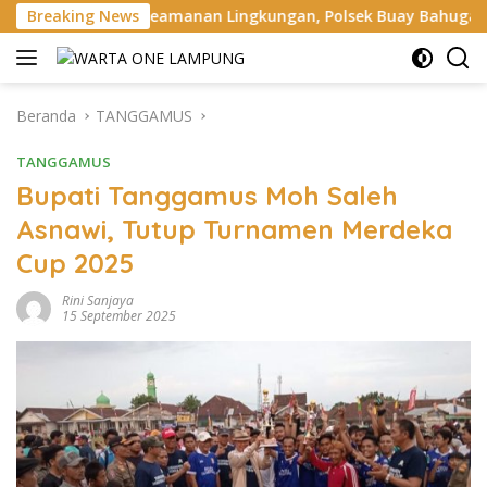
Langsung
kan Keamanan Lingkungan, Polsek Buay Bahuga Cek Ronda Mala
Breaking News
ke
konten
Beranda
TANGGAMUS
TANGGAMUS
Bupati Tanggamus Moh Saleh
Asnawi, Tutup Turnamen Merdeka
Cup 2025
Rini Sanjaya
15 September 2025