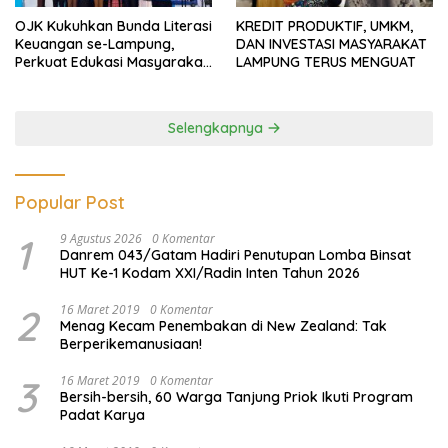
OJK Kukuhkan Bunda Literasi
KREDIT PRODUKTIF, UMKM,
Keuangan se-Lampung,
DAN INVESTASI MASYARAKAT
Perkuat Edukasi Masyarakat
LAMPUNG TERUS MENGUAT
Lawan Pinjol dan Investasi
Ilegal
Selengkapnya
Popular Post
1
9 Agustus 2026
0 Komentar
Danrem 043/Gatam Hadiri Penutupan Lomba Binsat
HUT Ke-1 Kodam XXI/Radin Inten Tahun 2026
2
16 Maret 2019
0 Komentar
Menag Kecam Penembakan di New Zealand: Tak
Berperikemanusiaan!
3
16 Maret 2019
0 Komentar
Bersih-bersih, 60 Warga Tanjung Priok Ikuti Program
Padat Karya