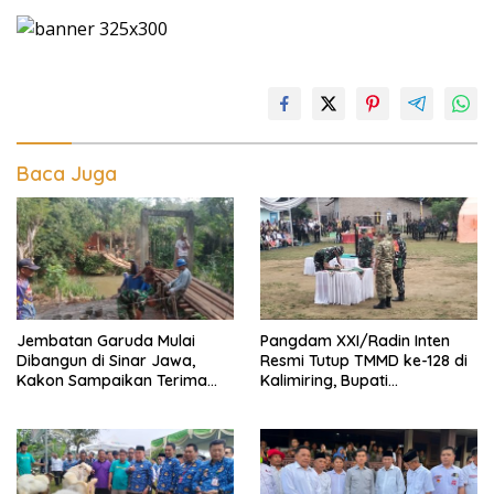
Baca Juga
Jembatan Garuda Mulai
Pangdam XXI/Radin Inten
Dibangun di Sinar Jawa,
Resmi Tutup TMMD ke-128 di
Kakon Sampaikan Terima
Kalimiring, Bupati
Kasih kepada Presiden
Tanggamus Ajak Warga
Prabowo
Aktif Bangun Desa