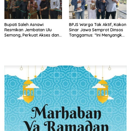
Bupati Saleh Asnawi
BPJS Warga Tak Aktif, Kakon
Resmikan Jembatan Ulu
Sinar Jawa Semprot Dinsos
Semong, Perkuat Akses dan
Tanggamus: “Ini Menyangkut
Perekonomian Warga
Nyawa Orang
Ulubelu