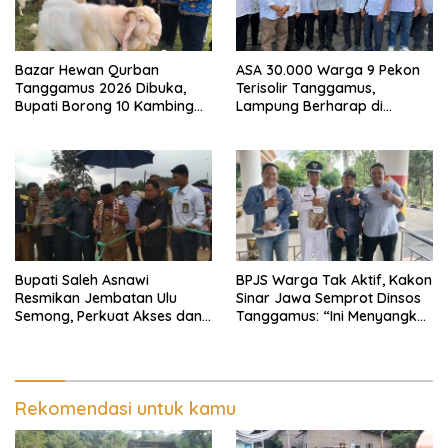
Bazar Hewan Qurban
ASA 30.000 Warga 9 Pekon
Tanggamus 2026 Dibuka,
Terisolir Tanggamus,
Bupati Borong 10 Kambing
Lampung Berharap di
dari Peternak Lokal
Kunjungi Wapres Gibran
Bupati Saleh Asnawi
BPJS Warga Tak Aktif, Kakon
Resmikan Jembatan Ulu
Sinar Jawa Semprot Dinsos
Semong, Perkuat Akses dan
Tanggamus: “Ini Menyangkut
Perekonomian Warga
Nyawa Orang
Ulubelu
Rekomendasi untuk kamu