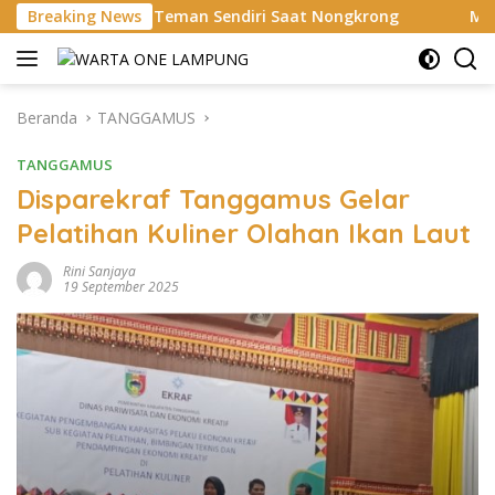
Langsung
suk Teman Sendiri Saat Nongkrong
Breaking News
MV Cape San Juan Sa
ke
konten
Beranda
TANGGAMUS
TANGGAMUS
Disparekraf Tanggamus Gelar
Pelatihan Kuliner Olahan Ikan Laut
Rini Sanjaya
19 September 2025