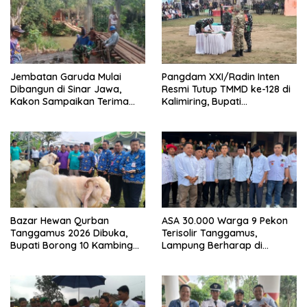
Jembatan Garuda Mulai
Pangdam XXI/Radin Inten
Dibangun di Sinar Jawa,
Resmi Tutup TMMD ke-128 di
Kakon Sampaikan Terima
Kalimiring, Bupati
Kasih kepada Presiden
Tanggamus Ajak Warga
Prabowo
Aktif Bangun Desa
Bazar Hewan Qurban
ASA 30.000 Warga 9 Pekon
Tanggamus 2026 Dibuka,
Terisolir Tanggamus,
Bupati Borong 10 Kambing
Lampung Berharap di
dari Peternak Lokal
Kunjungi Wapres Gibran