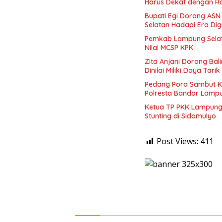
Harus Dekat dengan R
Bupati Egi Dorong ASN
Selatan Hadapi Era Digi
Pemkab Lampung Selatan
Nilai MCSP KPK
Zita Anjani Dorong Bal
Dinilai Miliki Daya Tari
Pedang Pora Sambut K
Polresta Bandar Lamp
Ketua TP PKK Lampung S
Stunting di Sidomulyo
Post Views:
411