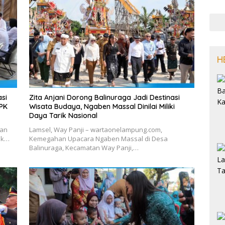
H
si
Zita Anjani Dorong Balinuraga Jadi Destinasi
KPK
Wisata Budaya, Ngaben Massal Dinilai Miliki
Daya Tarik Nasional
tan
Lamsel, Way Panji – wartaonelampung.com,
lik…
Kemegahan Upacara Ngaben Massal di Desa
Balinuraga, Kecamatan Way Panji,…