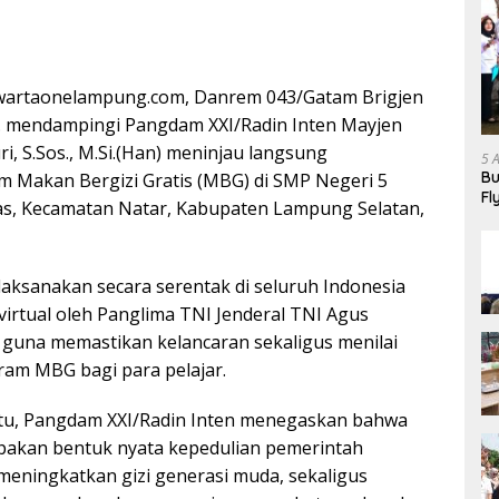
wartaonelampung.com, Danrem 043/Gatam Brigjen
. mendampingi Pangdam XXI/Radin Inten Mayjen
ri, S.Sos., M.Si.(Han) meninjau langsung
5 
Bu
 Makan Bergizi Gratis (MBG) di SMP Negeri 5
Fl
as, Kecamatan Natar, Kabupaten Lampung Selatan,
Ha
laksanakan secara serentak di seluruh Indonesia
virtual oleh Panglima TNI Jenderal TNI Agus
i., guna memastikan kelancaran sekaligus menilai
ram MBG bagi para pelajar.
tu, Pangdam XXI/Radin Inten menegaskan bahwa
kan bentuk nyata kepedulian pemerintah
eningkatkan gizi generasi muda, sekaligus