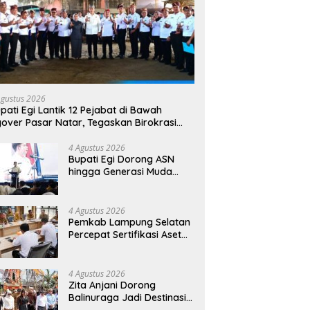
Agustus 2026
pati Egi Lantik 12 Pejabat di Bawah
yover Pasar Natar, Tegaskan Birokrasi
rus Dekat dengan Rakyat
4 Agustus 2026
Bupati Egi Dorong ASN
hingga Generasi Muda
Kuasai AI, Siapkan SDM
Lampung Selatan Hadapi
Era Digital
4 Agustus 2026
Pemkab Lampung Selatan
Percepat Sertifikasi Aset
Daerah, Bidik Peningkatan
Nilai MCSP KPK
4 Agustus 2026
Zita Anjani Dorong
Balinuraga Jadi Destinasi
Wisata Budaya, Ngaben