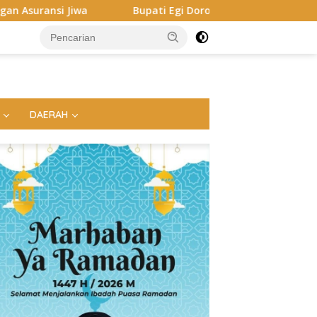
upati Egi Dorong ASN hingga Generasi Muda Kuasai AI, Siapkan
DAERAH