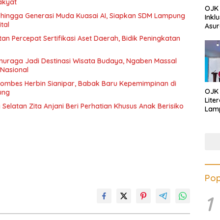
akyat
OJK 
 hingga Generasi Muda Kuasai AI, Siapkan SDM Lampung
Inkl
tal
Asur
 Percepat Sertifikasi Aset Daerah, Bidik Peningkatan
inuraga Jadi Destinasi Wisata Budaya, Ngaben Massal
k Nasional
ombes Herbin Sianipar, Babak Baru Kepemimpinan di
OJK
ung
Lite
elatan Zita Anjani Beri Perhatian Khusus Anak Berisiko
Lamp
Eduk
Lawa
Inves
Pop
1