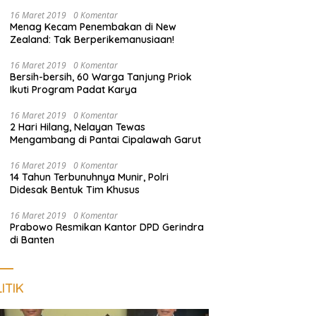
Harus Dekat dengan Rakyat
16 Maret 2019
0 Komentar
Menag Kecam Penembakan di New
Zealand: Tak Berperikemanusiaan!
16 Maret 2019
0 Komentar
Bersih-bersih, 60 Warga Tanjung Priok
Ikuti Program Padat Karya
16 Maret 2019
0 Komentar
2 Hari Hilang, Nelayan Tewas
Mengambang di Pantai Cipalawah Garut
16 Maret 2019
0 Komentar
14 Tahun Terbunuhnya Munir, Polri
Didesak Bentuk Tim Khusus
16 Maret 2019
0 Komentar
Prabowo Resmikan Kantor DPD Gerindra
di Banten
ITIK