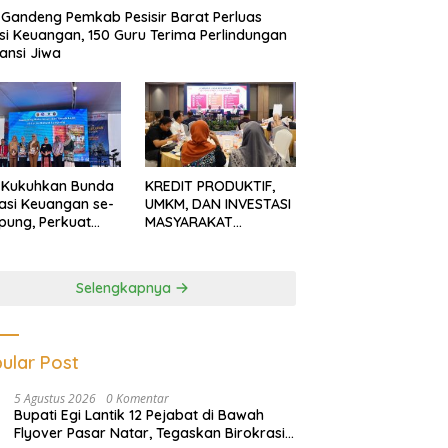
Gandeng Pemkab Pesisir Barat Perluas
usi Keuangan, 150 Guru Terima Perlindungan
ansi Jiwa
 Kukuhkan Bunda
KREDIT PRODUKTIF,
rasi Keuangan se-
UMKM, DAN INVESTASI
ung, Perkuat
MASYARAKAT
asi Masyarakat
LAMPUNG TERUS
n Pinjol dan
MENGUAT
tasi Ilegal
Selengkapnya
ular Post
5 Agustus 2026
0 Komentar
Bupati Egi Lantik 12 Pejabat di Bawah
Flyover Pasar Natar, Tegaskan Birokrasi