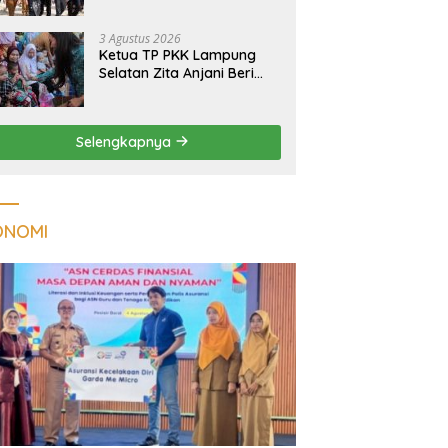
Massal Dinilai Miliki Daya
Tarik Nasional
3 Agustus 2026
Ketua TP PKK Lampung
Selatan Zita Anjani Beri
Perhatian Khusus Anak
Berisiko Stunting di
Sidomulyo
Selengkapnya
ONOMI