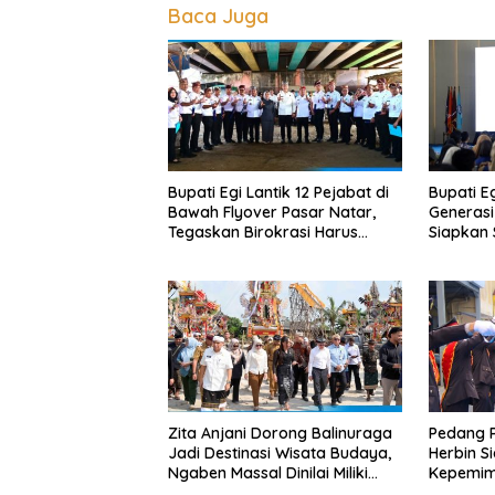
Baca Juga
Bupati Egi Lantik 12 Pejabat di
Bupati E
Bawah Flyover Pasar Natar,
Generasi
Tegaskan Birokrasi Harus
Siapkan
Dekat dengan Rakyat
Hadapi E
Zita Anjani Dorong Balinuraga
Pedang 
Jadi Destinasi Wisata Budaya,
Herbin S
Ngaben Massal Dinilai Miliki
Kepemimp
Daya Tarik Nasional
Bandar 