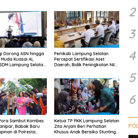
2
3
4
gi Dorong ASN hingga
Pemkab Lampung Selatan
 Muda Kuasai AI,
Percepat Sertifikasi Aset
 SDM Lampung Selatan
Daerah, Bidik Peningkatan Nilai
ra Digital
MCSP KPK
5
6
Pora Sambut Kombes
Ketua TP PKK Lampung Selatan
POL
ianipar, Babak Baru
Zita Anjani Beri Perhatian
inan di Polresta
Khusus Anak Berisiko Stunting
Lampung
di Sidomulyo