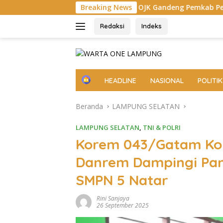
Langsung
at
OJK Gandeng Pemkab Pesisir Barat Perluas Inklusi K
Breaking News
ke
konten
Redaksi
Indeks
H
HEADLINE
NASIONAL
POLITIK
o
m
Beranda
LAMPUNG SELATAN
e
LAMPUNG SELATAN
,
TNI & POLRI
Korem 043/Gatam Ko
Danrem Dampingi Pan
SMPN 5 Natar
Rini Sanjaya
26 September 2025