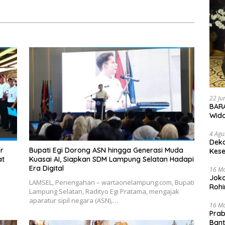
22 Ju
BARA
Wid
4 Agu
Deka
er
Bupati Egi Dorong ASN hingga Generasi Muda
Kese
at
Kuasai AI, Siapkan SDM Lampung Selatan Hadapi
Era Digital
16 M
Joko
LAMSEL, Penengahan – wartaonelampung.com, Bupati
Rohi
Lampung Selatan, Radityo Egi Pratama, mengajak
aparatur sipil negara (ASN),…
16 M
Prab
Ban