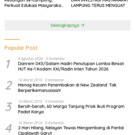
Perkuat Edukasi Masyarakat
LAMPUNG TERUS MENGUAT
Lawan Pinjol dan Investasi
Ilegal
Selengkapnya
Popular Post
1
9 Agustus 2026
0 Komentar
Danrem 043/Gatam Hadiri Penutupan Lomba Binsat
HUT Ke-1 Kodam XXI/Radin Inten Tahun 2026
2
16 Maret 2019
0 Komentar
Menag Kecam Penembakan di New Zealand: Tak
Berperikemanusiaan!
3
16 Maret 2019
0 Komentar
Bersih-bersih, 60 Warga Tanjung Priok Ikuti Program
Padat Karya
4
16 Maret 2019
0 Komentar
2 Hari Hilang, Nelayan Tewas Mengambang di Pantai
Cipalawah Garut