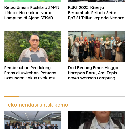
Ketua Umum Paskibra SMAN
RUPS 2025: Kinerja
1 Natar Harumkan Nama
Bertumbuh, Pelindo Setor
Lampung di Ajang SEKAR
Rp7,81 Triliun kepada Negara
2026 Jabar Open
Pembunuhan Pendulang
Dari Benang Emas Hingga
Emas di Awimbon, Petugas
Harapan Baru,, Asri Tapis
Gabungan Fokus Evakuasi
Bawa Warisan Lampung
Korban dan Pengejaran
Bersinar Di Ajang Persit Bisa
Pelaku
Dua
Rekomendasi untuk kamu