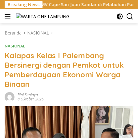
Langsung
MV Cape San Juan Sandar di Pelabuhan Panjang, Pelindo Duku
Breaking News
ke
konten
Beranda
NASIONAL
NASIONAL
Kalapas Kelas I Palembang
Bersinergi dengan Pemkot untuk
Pemberdayaan Ekonomi Warga
Binaan
Rini Sanjaya
8 Oktober 2025