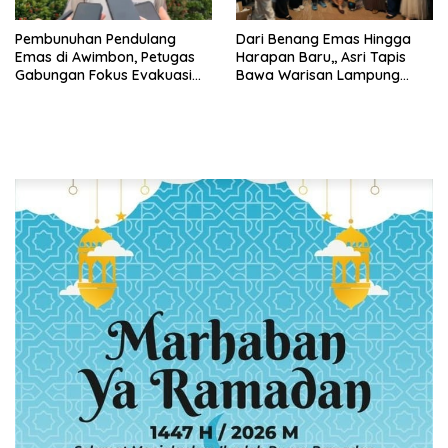
Pembunuhan Pendulang
Dari Benang Emas Hingga
Emas di Awimbon, Petugas
Harapan Baru,, Asri Tapis
Gabungan Fokus Evakuasi
Bawa Warisan Lampung
Korban dan Pengejaran
Bersinar Di Ajang Persit Bisa
Pelaku
Dua