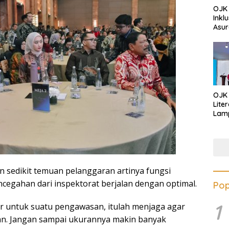
OJK 
Inkl
Asur
OJK
Lite
Lamp
Eduk
Lawa
Inves
 sedikit temuan pelanggaran artinya fungsi
egahan dari inspektorat berjalan dengan optimal.
Pop
1
ar untuk suatu pengawasan, itulah menjaga agar
ran. Jangan sampai ukurannya makin banyak