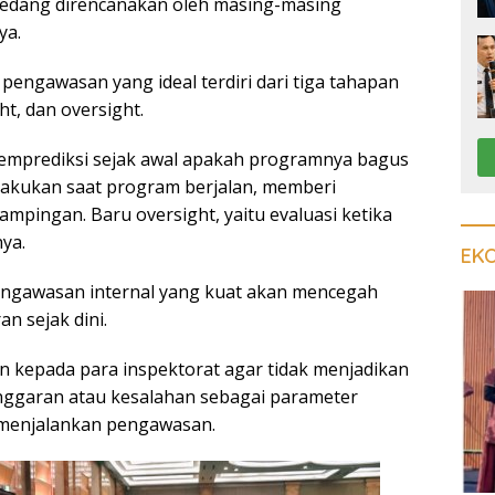
sedang direncanakan oleh masing-masing
ya.
pengawasan yang ideal terdiri dari tiga tahapan
ght, dan oversight.
memprediksi sejak awal apakah programnya bagus
dilakukan saat program berjalan, memberi
mpingan. Baru oversight, yaitu evaluasi ketika
nya.
EK
engawasan internal yang kuat akan mencegah
an sejak dini.
n kepada para inspektorat agar tidak menjadikan
nggaran atau kesalahan sebagai parameter
 menjalankan pengawasan.