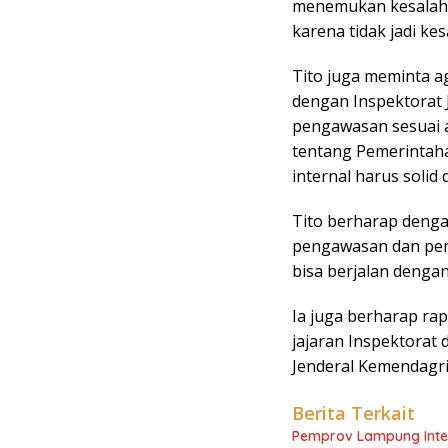
menemukan kesalahan
karena tidak jadi ke
Tito juga meminta a
dengan Inspektorat 
pengawasan sesuai
tentang Pemerinta
internal harus solid d
Tito berharap denga
pengawasan dan pe
bisa berjalan denga
Ia juga berharap ra
jajaran Inspektorat
Jenderal Kemendagri.
Berita Terkait
Pemprov Lampung Inten