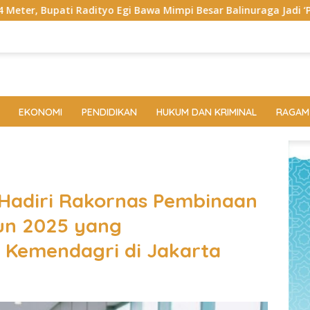
awa Mimpi Besar Balinuraga Jadi ‘Penglipuran’ Kedua pada 2027
EKONOMI
PENDIDIKAN
HUKUM DAN KRIMINAL
RAGAM
 Hadiri Rakornas Pembinaan
un 2025 yang
n Kemendagri di Jakarta