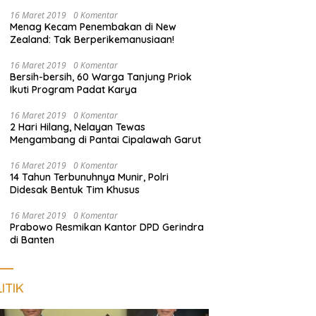
Pengunjung
16 Maret 2019
0 Komentar
Menag Kecam Penembakan di New
Zealand: Tak Berperikemanusiaan!
16 Maret 2019
0 Komentar
Bersih-bersih, 60 Warga Tanjung Priok
Ikuti Program Padat Karya
16 Maret 2019
0 Komentar
2 Hari Hilang, Nelayan Tewas
Mengambang di Pantai Cipalawah Garut
16 Maret 2019
0 Komentar
14 Tahun Terbunuhnya Munir, Polri
Didesak Bentuk Tim Khusus
16 Maret 2019
0 Komentar
Prabowo Resmikan Kantor DPD Gerindra
di Banten
ITIK