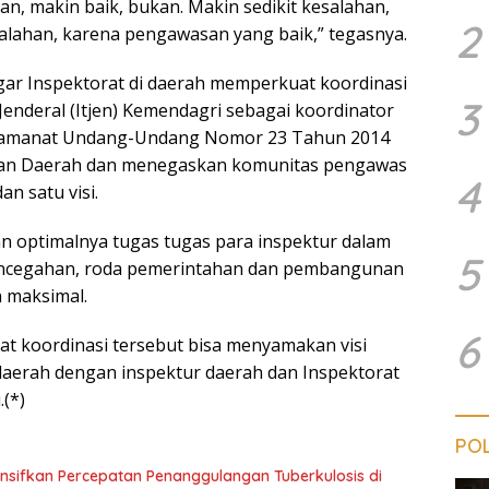
, makin baik, bukan. Makin sedikit kesalahan,
2
salahan, karena pengawasan yang baik,” tegasnya.
gar Inspektorat di daerah memperkuat koordinasi
3
Jenderal (Itjen) Kemendagri sebagai koordinator
 amanat Undang-Undang Nomor 23 Tahun 2014
han Daerah dan menegaskan komunitas pengawas
4
an satu visi.
n optimalnya tugas tugas para inspektur dalam
5
ncegahan, roda pemerintahan dan pembangunan
n maksimal.
6
pat koordinasi tersebut bisa menyamakan visi
 daerah dengan inspektur daerah dan Inspektorat
(*)
POL
sifkan Percepatan Penanggulangan Tuberkulosis di