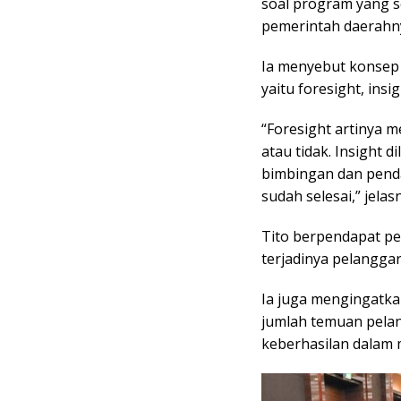
soal program yang 
pemerintah daerahn
Ia menyebut konsep 
yaitu foresight, insi
“Foresight artinya 
atau tidak. Insight 
bimbingan dan penda
sudah selesai,” jelas
Tito berpendapat p
terjadinya pelanggar
Ia juga mengingatka
jumlah temuan pela
keberhasilan dalam