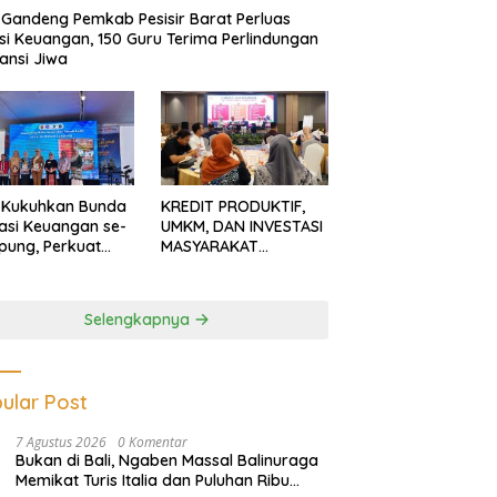
Gandeng Pemkab Pesisir Barat Perluas
usi Keuangan, 150 Guru Terima Perlindungan
ansi Jiwa
 Kukuhkan Bunda
KREDIT PRODUKTIF,
rasi Keuangan se-
UMKM, DAN INVESTASI
ung, Perkuat
MASYARAKAT
asi Masyarakat
LAMPUNG TERUS
n Pinjol dan
MENGUAT
tasi Ilegal
Selengkapnya
ular Post
7 Agustus 2026
0 Komentar
Bukan di Bali, Ngaben Massal Balinuraga
Memikat Turis Italia dan Puluhan Ribu