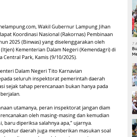
elampung.com, Wakil Gubernur Lampung Jihan
Rapat Koordinasi Nasional (Rakornas) Pembinaan
un 2025 (Binwas) yang diselenggarakan oleh
7 
Bu
 (Itjen) Kementerian Dalam Negeri (Kemendagri) di
Me
a Central Park, Kamis (9/10/2025).
Pe
nteri Dalam Negeri Tito Karnavian
pada seluruh inspektorat pemerintah daerah
si sejak tahap perencanaan bukan hanya pada
berjalan.
naan utamanya, peran inspektorat jangan diam
direncanakan oleh masing-masing dan kemudian
i, baru diperiksa salahnya apa,” ujarnya.
inspektur daerah juga memberikan masukan soal