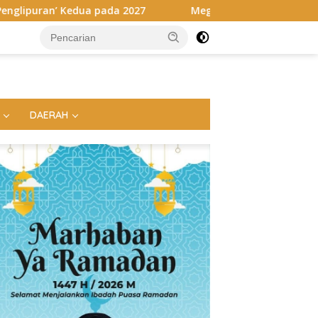
Megahnya Ngaben Massal Balinuraga, Tradisi Suci Ter
DAERAH