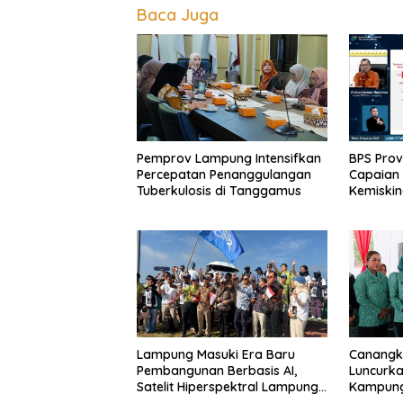
Baca Juga
Pemprov Lampung Intensifkan
BPS Pro
Percepatan Penanggulangan
Capaian 
Tuberkulosis di Tanggamus
Kemiskina
Terkenda
Tumbuh
Lampung Masuki Era Baru
Canangk
Pembangunan Berbasis AI,
Luncurka
Satelit Hiperspektral Lampung-
Kampung 