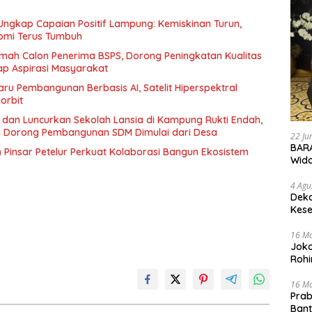
Ungkap Capaian Positif Lampung: Kemiskinan Turun,
onomi Terus Tumbuh
mah Calon Penerima BSPS, Dorong Peningkatan Kualitas
p Aspirasi Masyarakat
ru Pembangunan Berbasis AI, Satelit Hiperspektral
orbit
dan Luncurkan Sekolah Lansia di Kampung Rukti Endah,
 Dorong Pembangunan SDM Dimulai dari Desa
22 Ju
BARA
insar Petelur Perkuat Kolaborasi Bangun Ekosistem
Wid
4 Agu
Deka
Kese
16 M
Joko
Rohi
16 M
Prab
Ban