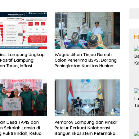
H
vinsi Lampung Ungkap
Wagub Jihan Tinjau Rumah
Positif Lampung:
Calon Penerima BSPS, Dorong
n Turun, Inflasi
Peningkatan Kualitas Hunian
li, Ekonomi Terus
Warga dan Serap Aspirasi
Masyarakat
an Desa TAPIS dan
Pemprov Lampung dan Pinsar
n Sekolah Lansia di
Petelur Perkuat Kolaborasi
Rukti Endah, Ketua
Bangun Ekosistem Peternakan