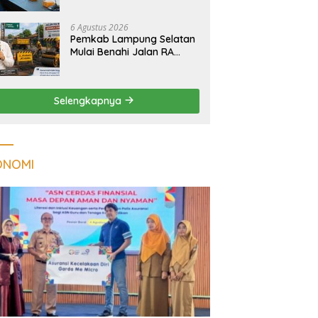
Tuberkulosis di
Tanggamus
6 Agustus 2026
Pemkab Lampung Selatan
Mulai Benahi Jalan RA
Basyid, Ruas Strategis Jati
Agung Segera Dipoles
Demi Keselamatan
Selengkapnya
Pengguna Jalan
ONOMI