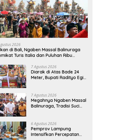
Agustus 2026
kan di Bali, Ngaben Massal Balinuraga
mikat Turis Italia dan Puluhan Ribu
ngunjung
7 Agustus 2026
Diarak di Atas Bade 24
Meter, Bupati Radityo Egi
Bawa Mimpi Besar
Balinuraga Jadi
‘Penglipuran’ Kedua pada
7 Agustus 2026
2027
Megahnya Ngaben Massal
Balinuraga, Tradisi Suci
Terbesar di Indonesia
yang Menghidupkan Desa
dan Merekatkan Ikatan
6 Agustus 2026
Keluarga
Pemprov Lampung
Intensifkan Percepatan
Penanggulangan