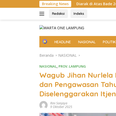
Langsung
ung
Diarak di Atas Bade 24 Meter, Bupati Radityo Egi B
Breaking News
ke
konten
Redaksi
Indeks
H
HEADLINE
NASIONAL
POLITIK
o
m
Beranda
NASIONAL
e
NASIONAL
,
PROV. LAMPUNG
Wagub Jihan Nurlela
dan Pengawasan Tah
Diselenggarakan Itje
Rini Sanjaya
9 Oktober 2025