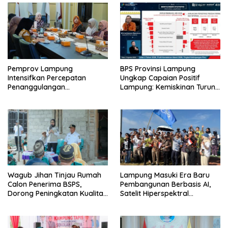
Pemprov Lampung
BPS Provinsi Lampung
Intensifkan Percepatan
Ungkap Capaian Positif
Penanggulangan
Lampung: Kemiskinan Turun,
Tuberkulosis di Tanggamus
Inflasi Terkendali, Ekonomi
Terus Tumbuh
Wagub Jihan Tinjau Rumah
Lampung Masuki Era Baru
Calon Penerima BSPS,
Pembangunan Berbasis AI,
Dorong Peningkatan Kualitas
Satelit Hiperspektral
Hunian Warga dan Serap
Lampung-1 Resmi Mengorbit
Aspirasi Masyarakat