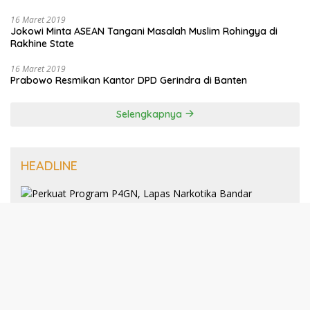
16 Maret 2019
Jokowi Minta ASEAN Tangani Masalah Muslim Rohingya di
Rakhine State
16 Maret 2019
Prabowo Resmikan Kantor DPD Gerindra di Banten
Selengkapnya
HEADLINE
8 Januari 2025
Perkuat Program P4GN, Lapas
Narkotika Bandar Lampung Terima
Audiensi dari BNN Kabupaten Lampung
Selatan