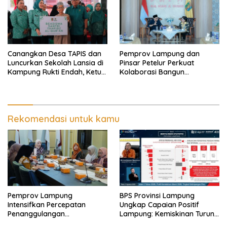
Canangkan Desa TAPIS dan
Pemprov Lampung dan
Luncurkan Sekolah Lansia di
Pinsar Petelur Perkuat
Kampung Rukti Endah, Ketua
Kolaborasi Bangun
TP PKK Lampung Dorong
Ekosistem Peternakan Telur
Pembangunan SDM Dimulai
dari Desa
Rekomendasi untuk kamu
Pemprov Lampung
BPS Provinsi Lampung
Intensifkan Percepatan
Ungkap Capaian Positif
Penanggulangan
Lampung: Kemiskinan Turun,
Tuberkulosis di Tanggamus
Inflasi Terkendali, Ekonomi