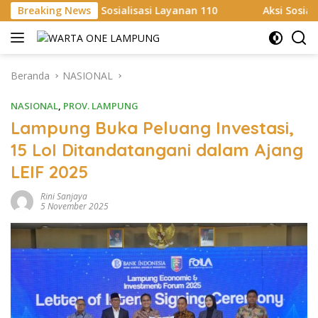
Langsung
osialisasi Layanan 110
Breaking News
Aksi Sosial Sambut HUT RI ke-
ke
konten
Beranda
NASIONAL
NASIONAL
,
PROV. LAMPUNG
Lampung Buka Peluang Investasi,
15 LoI Ditandatangani dalam Ajang
LEIF 2025
Rini Sanjaya
5 November 2025