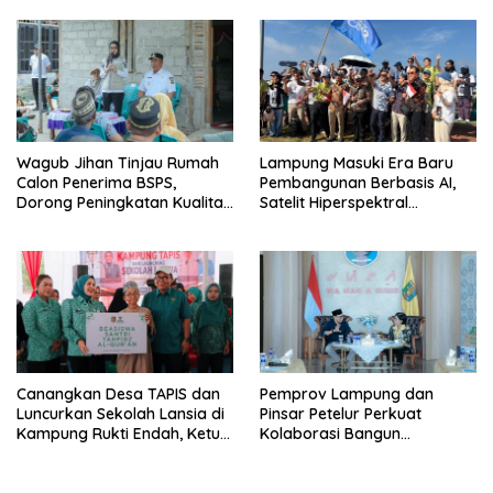
Terus Tumbuh
Wagub Jihan Tinjau Rumah
Lampung Masuki Era Baru
Calon Penerima BSPS,
Pembangunan Berbasis AI,
Dorong Peningkatan Kualitas
Satelit Hiperspektral
Hunian Warga dan Serap
Lampung-1 Resmi Mengorbit
Aspirasi Masyarakat
Canangkan Desa TAPIS dan
Pemprov Lampung dan
Luncurkan Sekolah Lansia di
Pinsar Petelur Perkuat
Kampung Rukti Endah, Ketua
Kolaborasi Bangun
TP PKK Lampung Dorong
Ekosistem Peternakan Telur
Pembangunan SDM Dimulai
dari Desa