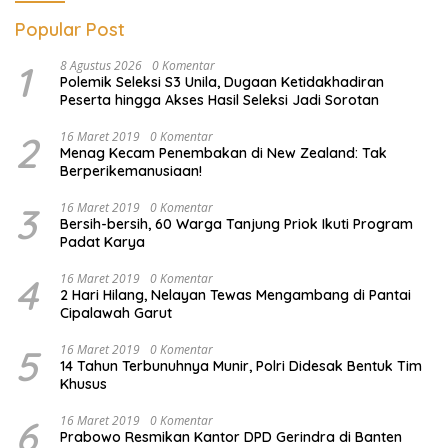
Popular Post
1
8 Agustus 2026
0 Komentar
Polemik Seleksi S3 Unila, Dugaan Ketidakhadiran
Peserta hingga Akses Hasil Seleksi Jadi Sorotan
2
16 Maret 2019
0 Komentar
Menag Kecam Penembakan di New Zealand: Tak
Berperikemanusiaan!
3
16 Maret 2019
0 Komentar
Bersih-bersih, 60 Warga Tanjung Priok Ikuti Program
Padat Karya
4
16 Maret 2019
0 Komentar
2 Hari Hilang, Nelayan Tewas Mengambang di Pantai
Cipalawah Garut
5
16 Maret 2019
0 Komentar
14 Tahun Terbunuhnya Munir, Polri Didesak Bentuk Tim
Khusus
6
16 Maret 2019
0 Komentar
Prabowo Resmikan Kantor DPD Gerindra di Banten