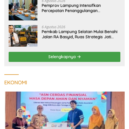
6 Agustus 2026
Pemprov Lampung Intensifkan
Percepatan Penanggulangan
Tuberkulosis di Tanggamus
6 Agustus 2026
Pemkab Lampung Selatan Mulai Benahi
Jalan RA Basyid, Ruas Strategis Jati
Agung Segera Dipoles Demi
Keselamatan Pengguna Jalan
Selengkapnya
EKONOMI