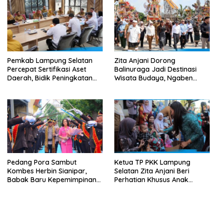
Pemkab Lampung Selatan
Zita Anjani Dorong
Percepat Sertifikasi Aset
Balinuraga Jadi Destinasi
Daerah, Bidik Peningkatan
Wisata Budaya, Ngaben
Nilai MCSP KPK
Massal Dinilai Miliki Daya
Tarik Nasional
Pedang Pora Sambut
Ketua TP PKK Lampung
Kombes Herbin Sianipar,
Selatan Zita Anjani Beri
Babak Baru Kepemimpinan
Perhatian Khusus Anak
di Polresta Bandar Lampung
Berisiko Stunting di
Sidomulyo