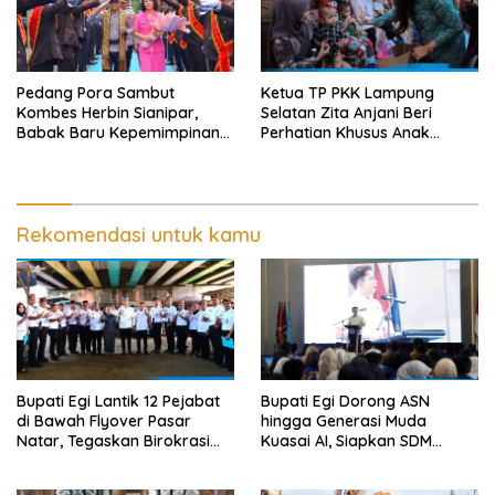
Pedang Pora Sambut
Ketua TP PKK Lampung
Kombes Herbin Sianipar,
Selatan Zita Anjani Beri
Babak Baru Kepemimpinan
Perhatian Khusus Anak
di Polresta Bandar Lampung
Berisiko Stunting di
Sidomulyo
Rekomendasi untuk kamu
Bupati Egi Lantik 12 Pejabat
Bupati Egi Dorong ASN
di Bawah Flyover Pasar
hingga Generasi Muda
Natar, Tegaskan Birokrasi
Kuasai AI, Siapkan SDM
Harus Dekat dengan Rakyat
Lampung Selatan Hadapi Era
Digital