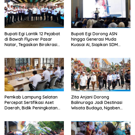
Bupati Egi Lantik 12 Pejabat
Bupati Egi Dorong ASN
di Bawah Flyover Pasar
hingga Generasi Muda
Natar, Tegaskan Birokrasi
Kuasai AI, Siapkan SDM
Harus Dekat dengan Rakyat
Lampung Selatan Hadapi Era
Digital
Pemkab Lampung Selatan
Zita Anjani Dorong
Percepat Sertifikasi Aset
Balinuraga Jadi Destinasi
Daerah, Bidik Peningkatan
Wisata Budaya, Ngaben
Nilai MCSP KPK
Massal Dinilai Miliki Daya
Tarik Nasional