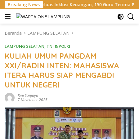
Langsung
uas Inklusi Keuangan, 150 Guru Terima Perlindungan Asuransi J
Breaking News
ke
konten
Beranda
LAMPUNG SELATAN
LAMPUNG SELATAN
,
TNI & POLRI
KULIAH UMUM PANGDAM
XXI/RADIN INTEN: MAHASISWA
ITERA HARUS SIAP MENGABDI
UNTUK NEGERI
Rini Sanjaya
7 November 2025