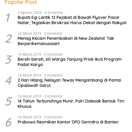
Popular Post
1
5 Agustus 2026
0 Komentar
Bupati Egi Lantik 12 Pejabat di Bawah Flyover Pasar
Natar, Tegaskan Birokrasi Harus Dekat dengan Rakyat
2
16 Maret 2019
0 Komentar
Menag Kecam Penembakan di New Zealand: Tak
Berperikemanusiaan!
3
16 Maret 2019
0 Komentar
Bersih-bersih, 60 Warga Tanjung Priok Ikuti Program
Padat Karya
4
16 Maret 2019
0 Komentar
2 Hari Hilang, Nelayan Tewas Mengambang di Pantai
Cipalawah Garut
5
16 Maret 2019
0 Komentar
14 Tahun Terbunuhnya Munir, Polri Didesak Bentuk Tim
Khusus
6
16 Maret 2019
0 Komentar
Prabowo Resmikan Kantor DPD Gerindra di Banten