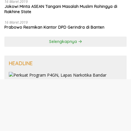
16 Maret 2019
Jokowi Minta ASEAN Tangani Masalah Muslim Rohingya di
Rakhine State
16 Maret 2019
Prabowo Resmikan Kantor DPD Gerindra di Banten
Selengkapnya
HEADLINE
8 Januari 2025
Perkuat Program P4GN, Lapas
Narkotika Bandar Lampung Terima
Audiensi dari BNN Kabupaten Lampung
Selatan
30 Desember 2024